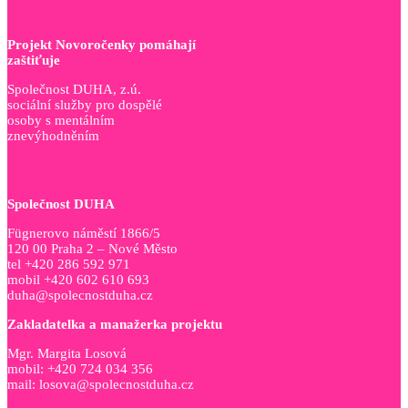
Projekt Novoročenky pomáhají
zaštiťuje
Společnost DUHA, z.ú.
sociální služby pro dospělé
osoby s mentálním
znevýhodněním
Společnost DUHA
Fügnerovo náměstí 1866/5
120 00 Praha 2 – Nové Město
tel +420 286 592 971
mobil +420 602 610 693
duha@spolecnostduha.cz
Zakladatelka a manažerka projektu
Mgr. Margita Losová
mobil: +420 724 034 356
mail: losova@spolecnostduha.cz