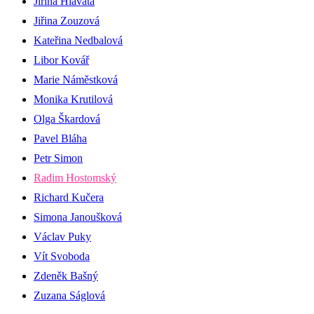
Jiřina Hlavatá
Jiřina Zouzová
Kateřina Nedbalová
Libor Kovář
Marie Náměstková
Monika Krutilová
Olga Škardová
Pavel Bláha
Petr Simon
Radim Hostomský
Richard Kučera
Simona Janoušková
Václav Puky
Vít Svoboda
Zdeněk Bašný
Zuzana Ságlová