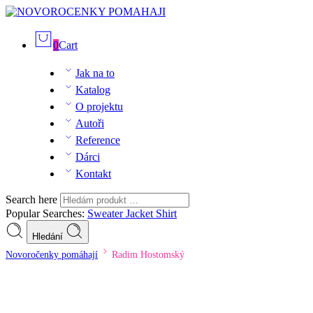
0
Cart
Jak na to
Katalog
O projektu
Autoři
Reference
Dárci
Kontakt
Search here
Popular Searches:
Sweater
Jacket
Shirt
Hledání
Novoročenky pomáhají
Radim Hostomský