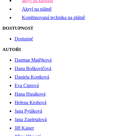
akryl na kartonu
Akryl na plátně
Kombinovaná technika na plátně
DOSTUPNOST
Dostupné
AUTOŘI
Dagmar Matějková
Dana Boškovičová
Daniela Kostková
Eva Ciprová
Hana Husáková
Helena Krohová
Jana Pytáková
Jana Zapletalová
Jiří Kaiser