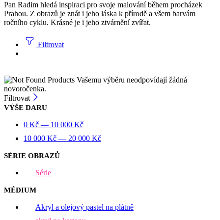
Pan Radim hledá inspiraci pro svoje malování během procházek
Prahou. Z obrazů je znát i jeho láska k přírodě a všem barvám
ročního cyklu. Krásné je i jeho ztvárnění zvířat.
Filtrovat
Vašemu výběru neodpovídají žádná
novoročenka.
Filtrovat
VÝŠE DARU
0
Kč
—
10 000
Kč
10 000
Kč
—
20 000
Kč
SÉRIE OBRAZŮ
Série
MÉDIUM
Akryl a olejový pastel na plátně