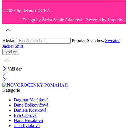
© 2026 Společnost DUHA
Design by
Šárka Sadiie Adamová
| Powered by
Kupodivu
Hledání
Popular Searches:
Sweater
Jacket
Shirt
Váš dar
Kategorie
Dagmar Matějková
Dana Boškovičová
Daniela Kostková
Eva Ciprová
Hana Husáková
Jana Pytáková