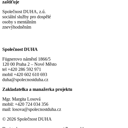
zaštiťuje
Společnost DUHA, z.ú.
sociální služby pro dospělé
osoby s mentálním
znevýhodněním
Společnost DUHA
Fügnerovo náměstí 1866/5
120 00 Praha 2 – Nové Město
tel +420 286 592 971
mobil +420 602 610 693
duha@spolecnostduha.cz
Zakladatelka a manažerka projektu
Mgr. Margita Losová
mobil: +420 724 034 356
mail: losova@spolecnostduha.cz
© 2026 Společnost DUHA