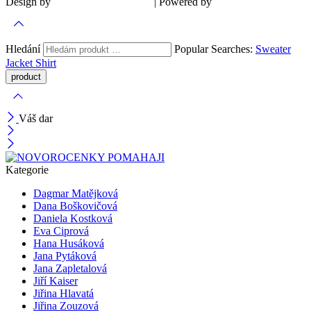
Design by
| Powered by
Šárka Sadiie Adamová
Kupodivu
Hledání
Popular Searches:
Sweater
Jacket
Shirt
Váš dar
Kategorie
Dagmar Matějková
Dana Boškovičová
Daniela Kostková
Eva Ciprová
Hana Husáková
Jana Pytáková
Jana Zapletalová
Jiří Kaiser
Jiřina Hlavatá
Jiřina Zouzová