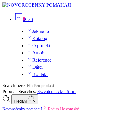
0
Cart
Jak na to
Katalog
O projektu
Autoři
Reference
Dárci
Kontakt
Search here
Popular Searches:
Sweater
Jacket
Shirt
Hledání
Novoročenky pomáhají
Radim Hostomský