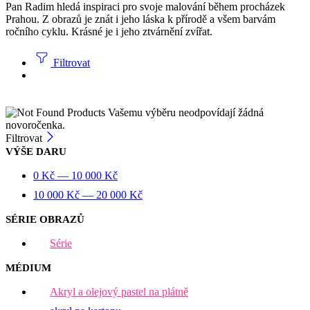
Pan Radim hledá inspiraci pro svoje malování během procházek
Prahou. Z obrazů je znát i jeho láska k přírodě a všem barvám
ročního cyklu. Krásné je i jeho ztvárnění zvířat.
Filtrovat
Vašemu výběru neodpovídají žádná
novoročenka.
Filtrovat
VÝŠE DARU
0
Kč
—
10 000
Kč
10 000
Kč
—
20 000
Kč
SÉRIE OBRAZŮ
Série
MÉDIUM
Akryl a olejový pastel na plátně