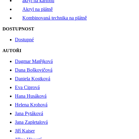
akryl na kartonu
Akryl na plátně
Kombinovaná technika na plátně
DOSTUPNOST
Dostupné
AUTOŘI
Dagmar Matějková
Dana Boškovičová
Daniela Kostková
Eva Ciprová
Hana Husáková
Helena Krohová
Jana Pytáková
Jana Zapletalová
Jiří Kaiser