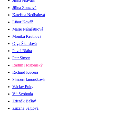
Jiřina Hlavatá
Jiřina Zouzová
Kateřina Nedbalová
Libor Kovář
Marie Náměstková
Monika Krutilová
Olga Škardová
Pavel Bláha
Petr Simon
Radim Hostomský
Richard Kučera
Simona Janoušková
Václav Puky
Vít Svoboda
Zdeněk Bašný
Zuzana Ságlová