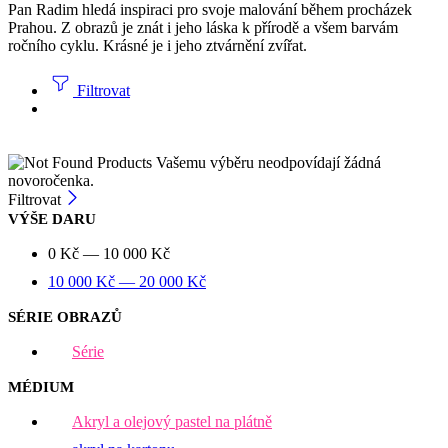
Pan Radim hledá inspiraci pro svoje malování během procházek
Prahou. Z obrazů je znát i jeho láska k přírodě a všem barvám
ročního cyklu. Krásné je i jeho ztvárnění zvířat.
Filtrovat
Vašemu výběru neodpovídají žádná
novoročenka.
Filtrovat
VÝŠE DARU
0
Kč
—
10 000
Kč
10 000
Kč
—
20 000
Kč
SÉRIE OBRAZŮ
Série
MÉDIUM
Akryl a olejový pastel na plátně