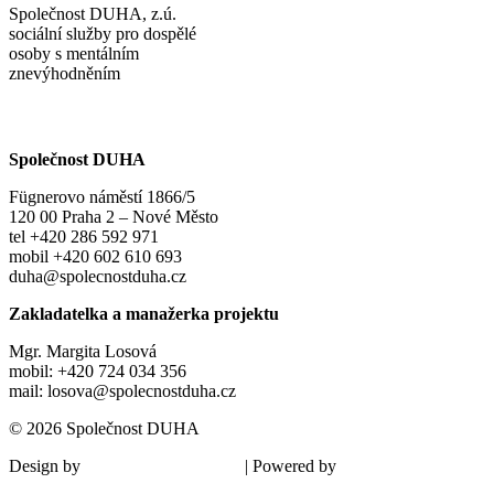
Společnost DUHA, z.ú.
sociální služby pro dospělé
osoby s mentálním
znevýhodněním
Společnost DUHA
Fügnerovo náměstí 1866/5
120 00 Praha 2 – Nové Město
tel +420 286 592 971
mobil +420 602 610 693
duha@spolecnostduha.cz
Zakladatelka a manažerka projektu
Mgr. Margita Losová
mobil: +420 724 034 356
mail: losova@spolecnostduha.cz
© 2026 Společnost DUHA
Design by
| Powered by
Šárka Sadiie Adamová
Kupodivu