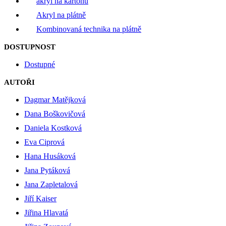
akryl na kartonu
Akryl na plátně
Kombinovaná technika na plátně
DOSTUPNOST
Dostupné
AUTOŘI
Dagmar Matějková
Dana Boškovičová
Daniela Kostková
Eva Ciprová
Hana Husáková
Jana Pytáková
Jana Zapletalová
Jiří Kaiser
Jiřina Hlavatá