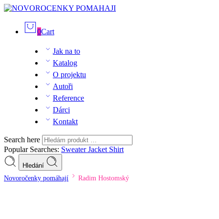
0
Cart
Jak na to
Katalog
O projektu
Autoři
Reference
Dárci
Kontakt
Search here
Popular Searches:
Sweater
Jacket
Shirt
Hledání
Novoročenky pomáhají
Radim Hostomský