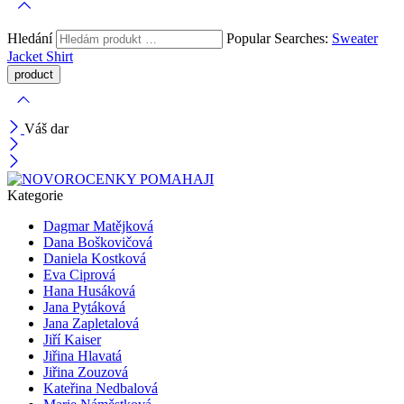
Hledání
Popular Searches:
Sweater
Jacket
Shirt
Váš dar
Kategorie
Dagmar Matějková
Dana Boškovičová
Daniela Kostková
Eva Ciprová
Hana Husáková
Jana Pytáková
Jana Zapletalová
Jiří Kaiser
Jiřina Hlavatá
Jiřina Zouzová
Kateřina Nedbalová