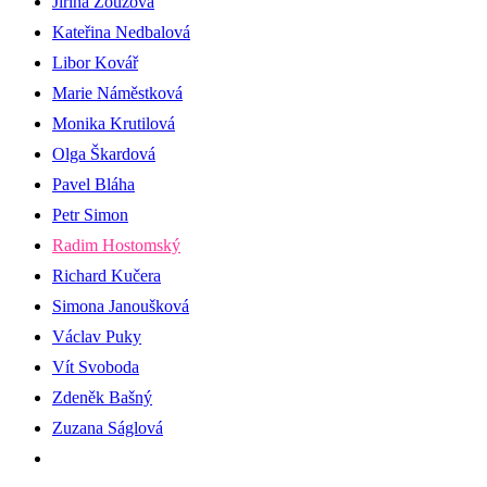
Jiřina Zouzová
Kateřina Nedbalová
Libor Kovář
Marie Náměstková
Monika Krutilová
Olga Škardová
Pavel Bláha
Petr Simon
Radim Hostomský
Richard Kučera
Simona Janoušková
Václav Puky
Vít Svoboda
Zdeněk Bašný
Zuzana Ságlová