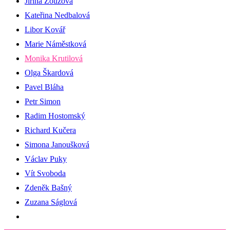
Jiřina Zouzová
Kateřina Nedbalová
Libor Kovář
Marie Náměstková
Monika Krutilová
Olga Škardová
Pavel Bláha
Petr Simon
Radim Hostomský
Richard Kučera
Simona Janoušková
Václav Puky
Vít Svoboda
Zdeněk Bašný
Zuzana Ságlová