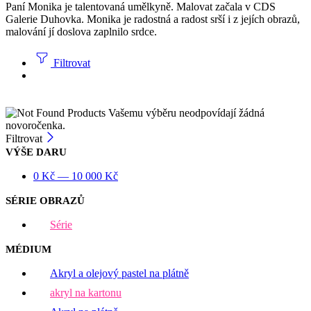
Paní Monika je talentovaná umělkyně. Malovat začala v CDS
Galerie Duhovka. Monika je radostná a radost srší i z jejích obrazů,
malování jí doslova zaplnilo srdce.
Filtrovat
Vašemu výběru neodpovídají žádná
novoročenka.
Filtrovat
VÝŠE DARU
0
Kč
—
10 000
Kč
SÉRIE OBRAZŮ
Série
MÉDIUM
Akryl a olejový pastel na plátně
akryl na kartonu