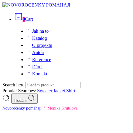
0
Cart
Jak na to
Katalog
O projektu
Autoři
Reference
Dárci
Kontakt
Search here
Popular Searches:
Sweater
Jacket
Shirt
Hledání
Novoročenky pomáhají
Monika Krutilová