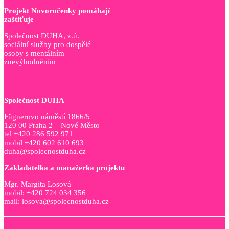
Projekt Novoročenky pomáhají
zaštiťuje
Společnost DUHA, z.ú.
sociální služby pro dospělé
osoby s mentálním
znevýhodněním
Společnost DUHA
Fügnerovo náměstí 1866/5
120 00 Praha 2 – Nové Město
tel +420 286 592 971
mobil +420 602 610 693
duha@spolecnostduha.cz
Zakladatelka a manažerka projektu
Mgr. Margita Losová
mobil: +420 724 034 356
mail: losova@spolecnostduha.cz