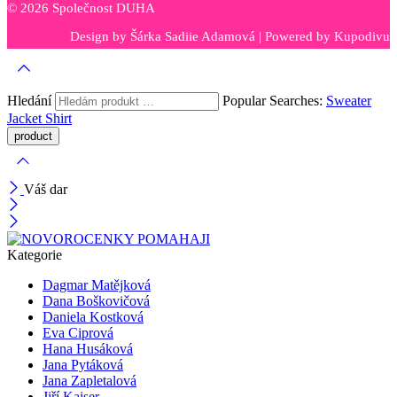
© 2026 Společnost DUHA
Design by
Šárka Sadiie Adamová
| Powered by
Kupodivu
Hledání
Popular Searches:
Sweater
Jacket
Shirt
Váš dar
Kategorie
Dagmar Matějková
Dana Boškovičová
Daniela Kostková
Eva Ciprová
Hana Husáková
Jana Pytáková
Jana Zapletalová
Jiří Kaiser