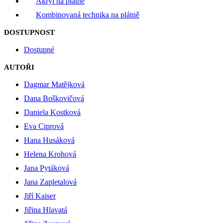
Akryl na plátně
Kombinovaná technika na plátně
DOSTUPNOST
Dostupné
AUTOŘI
Dagmar Matějková
Dana Boškovičová
Daniela Kostková
Eva Ciprová
Hana Husáková
Helena Krohová
Jana Pytáková
Jana Zapletalová
Jiří Kaiser
Jiřina Hlavatá