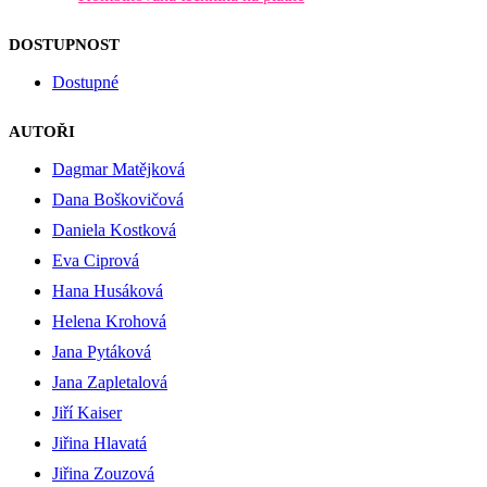
DOSTUPNOST
Dostupné
AUTOŘI
Dagmar Matějková
Dana Boškovičová
Daniela Kostková
Eva Ciprová
Hana Husáková
Helena Krohová
Jana Pytáková
Jana Zapletalová
Jiří Kaiser
Jiřina Hlavatá
Jiřina Zouzová