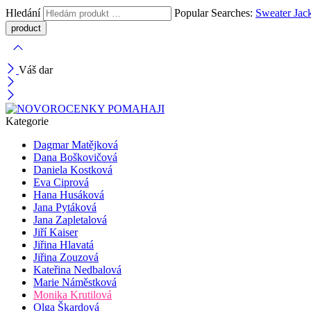
Hledání
Popular Searches:
Sweater
Jac
Váš dar
Kategorie
Dagmar Matějková
Dana Boškovičová
Daniela Kostková
Eva Ciprová
Hana Husáková
Jana Pytáková
Jana Zapletalová
Jiří Kaiser
Jiřina Hlavatá
Jiřina Zouzová
Kateřina Nedbalová
Marie Náměstková
Monika Krutilová
Olga Škardová