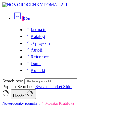
0
Cart
Jak na to
Katalog
O projektu
Autoři
Reference
Dárci
Kontakt
Search here
Popular Searches:
Sweater
Jacket
Shirt
Hledání
Novoročenky pomáhají
Monika Krutilová