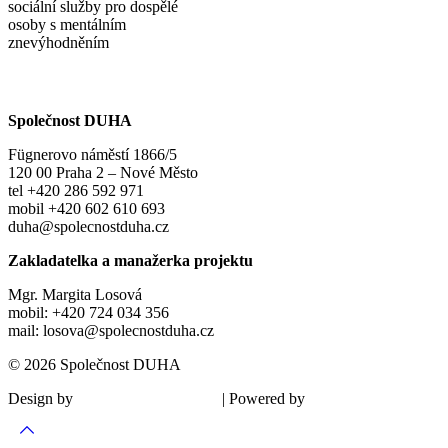
sociální služby pro dospělé
osoby s mentálním
znevýhodněním
Společnost DUHA
Fügnerovo náměstí 1866/5
120 00 Praha 2 – Nové Město
tel +420 286 592 971
mobil +420 602 610 693
duha@spolecnostduha.cz
Zakladatelka a manažerka projektu
Mgr. Margita Losová
mobil: +420 724 034 356
mail: losova@spolecnostduha.cz
© 2026 Společnost DUHA
Design by
| Powered by
Šárka Sadiie Adamová
Kupodivu