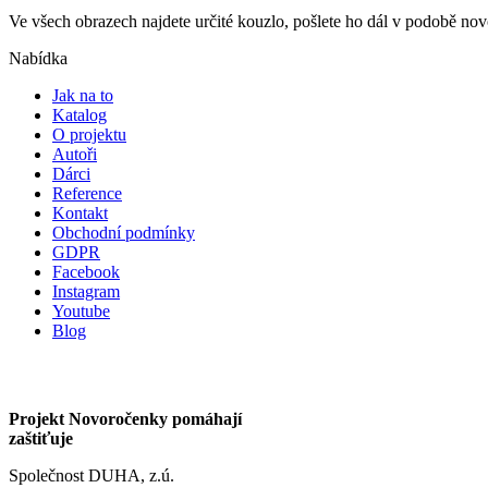
Ve všech obrazech najdete určité kouzlo, pošlete ho dál v podobě n
Nabídka
Jak na to
Katalog
O projektu
Autoři
Dárci
Reference
Kontakt
Obchodní podmínky
GDPR
Facebook
Instagram
Youtube
Blog
Projekt Novoročenky pomáhají
zaštiťuje
Společnost DUHA, z.ú.