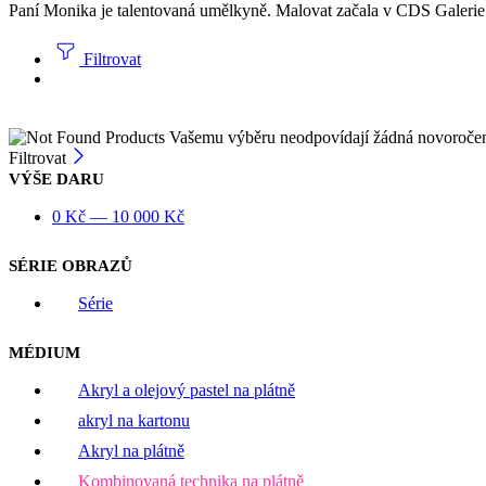
Paní Monika je talentovaná umělkyně. Malovat začala v CDS Galerie Du
Filtrovat
Vašemu výběru neodpovídají žádná novoroče
Filtrovat
VÝŠE DARU
0
Kč
—
10 000
Kč
SÉRIE OBRAZŮ
Série
MÉDIUM
Akryl a olejový pastel na plátně
akryl na kartonu
Akryl na plátně
Kombinovaná technika na plátně