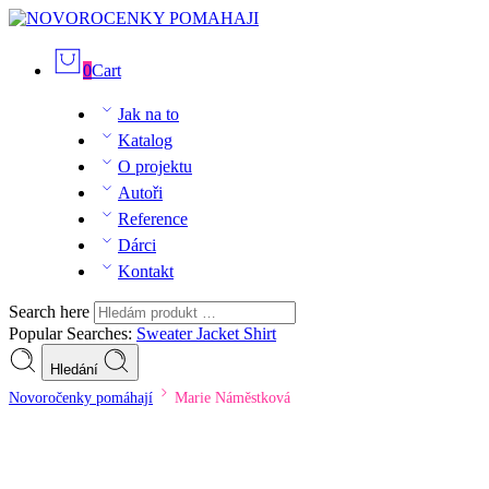
0
Cart
Jak na to
Katalog
O projektu
Autoři
Reference
Dárci
Kontakt
Search here
Popular Searches:
Sweater
Jacket
Shirt
Hledání
Novoročenky pomáhají
Marie Náměstková