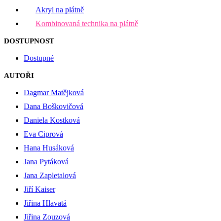
Akryl na plátně
Kombinovaná technika na plátně
DOSTUPNOST
Dostupné
AUTOŘI
Dagmar Matějková
Dana Boškovičová
Daniela Kostková
Eva Ciprová
Hana Husáková
Jana Pytáková
Jana Zapletalová
Jiří Kaiser
Jiřina Hlavatá
Jiřina Zouzová