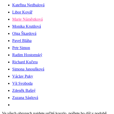
Kateřina Nedbalová
Libor Kovář
Marie Náměstková
Monika Krutilová
Olga Škardová
Pavel Bláha
Petr Simon
Radim Hostomský
Richard Kučera
Simona Janoušková
Václav Puky
Vít Svoboda
Zdeněk Bašný
Zuzana Ságlová
Ve všech obrazech najdete určité kouzlo, pošlete ho dál v podobě