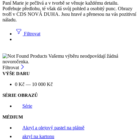
Paní Marie je pečlivá a v tvorbě se věnuje každému detailu.
Potřebuje předlohu, té však dá svůj pohled a osobitý punc. Obrazy
tvoří v CDS NOVÁ DUHA. Jsou hravé a přenesou na vás pozitivní
náladu.
Filtrovat
Vašemu výběru neodpovídají žádná
novoročenka.
Filtrovat
VÝŠE DARU
0
Kč
—
10 000
Kč
SÉRIE OBRAZŮ
Série
MÉDIUM
Akryl a olejový pastel na plátně
akryl na kartonu