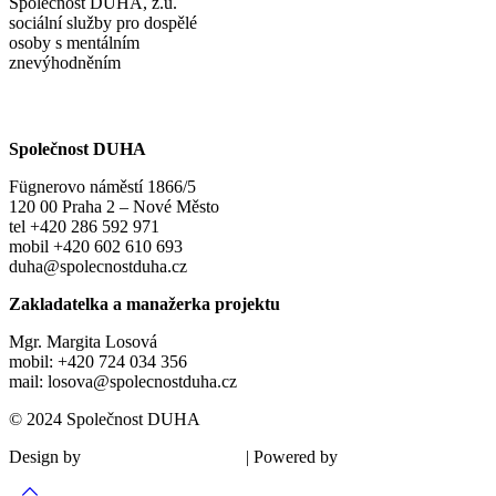
Společnost DUHA, z.ú.
sociální služby pro dospělé
osoby s mentálním
znevýhodněním
Společnost DUHA
Fügnerovo náměstí 1866/5
120 00 Praha 2 – Nové Město
tel +420 286 592 971
mobil +420 602 610 693
duha@spolecnostduha.cz
Zakladatelka a manažerka projektu
Mgr. Margita Losová
mobil: +420 724 034 356
mail: losova@spolecnostduha.cz
© 2024 Společnost DUHA
Design by
| Powered by
Šárka Sadiie Adamová
Kupodivu