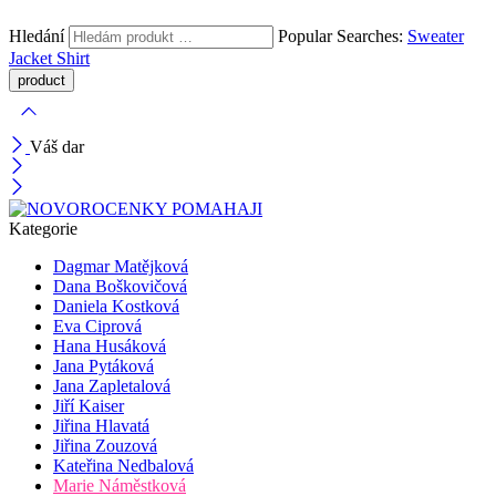
Hledání
Popular Searches:
Sweater
Jacket
Shirt
Váš dar
Kategorie
Dagmar Matějková
Dana Boškovičová
Daniela Kostková
Eva Ciprová
Hana Husáková
Jana Pytáková
Jana Zapletalová
Jiří Kaiser
Jiřina Hlavatá
Jiřina Zouzová
Kateřina Nedbalová
Marie Náměstková