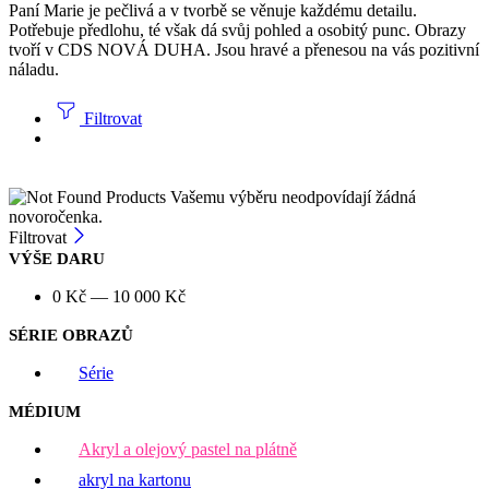
Paní Marie je pečlivá a v tvorbě se věnuje každému detailu.
Potřebuje předlohu, té však dá svůj pohled a osobitý punc. Obrazy
tvoří v CDS NOVÁ DUHA. Jsou hravé a přenesou na vás pozitivní
náladu.
Filtrovat
Vašemu výběru neodpovídají žádná
novoročenka.
Filtrovat
VÝŠE DARU
0
Kč
—
10 000
Kč
SÉRIE OBRAZŮ
Série
MÉDIUM
Akryl a olejový pastel na plátně
akryl na kartonu