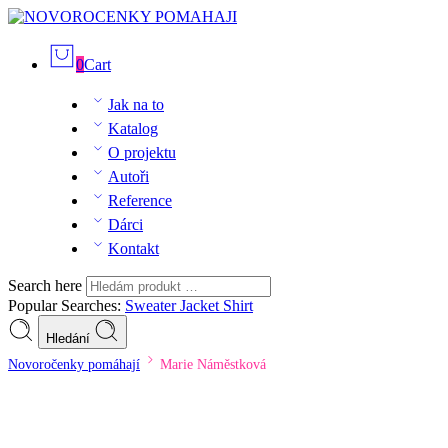
0
Cart
Jak na to
Katalog
O projektu
Autoři
Reference
Dárci
Kontakt
Search here
Popular Searches:
Sweater
Jacket
Shirt
Hledání
Novoročenky pomáhají
Marie Náměstková