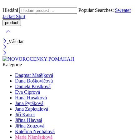
Hledání
Popular Searches:
Sweater
Jacket
Shirt
Váš dar
Kategorie
Dagmar Matějková
Dana Boškovičová
Daniela Kostková
Eva Ciprová
Hana Husáková
Jana Pytáková
Jana Zapletalová
Jiří Kaiser
Jiřina Hlavatá
Jiřina Zouzová
Kateřina Nedbalová
Marie Náměstková