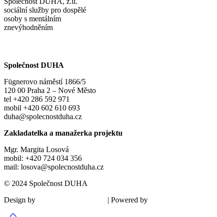
Společnost DUHA, z.ú.
sociální služby pro dospělé
osoby s mentálním
znevýhodněním
Společnost DUHA
Fügnerovo náměstí 1866/5
120 00 Praha 2 – Nové Město
tel +420 286 592 971
mobil +420 602 610 693
duha@spolecnostduha.cz
Zakladatelka a manažerka projektu
Mgr. Margita Losová
mobil: +420 724 034 356
mail: losova@spolecnostduha.cz
© 2024 Společnost DUHA
Design by
| Powered by
Šárka Sadiie Adamová
Kupodivu