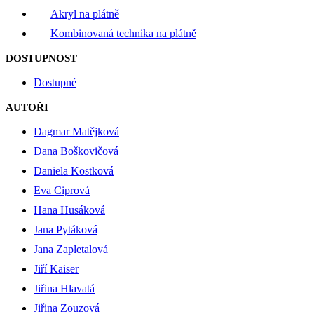
Akryl na plátně
Kombinovaná technika na plátně
DOSTUPNOST
Dostupné
AUTOŘI
Dagmar Matějková
Dana Boškovičová
Daniela Kostková
Eva Ciprová
Hana Husáková
Jana Pytáková
Jana Zapletalová
Jiří Kaiser
Jiřina Hlavatá
Jiřina Zouzová