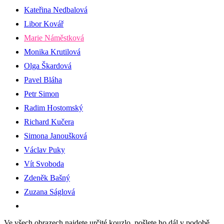
Kateřina Nedbalová
Libor Kovář
Marie Náměstková
Monika Krutilová
Olga Škardová
Pavel Bláha
Petr Simon
Radim Hostomský
Richard Kučera
Simona Janoušková
Václav Puky
Vít Svoboda
Zdeněk Bašný
Zuzana Ságlová
Ve všech obrazech najdete určité kouzlo, pošlete ho dál v podobě