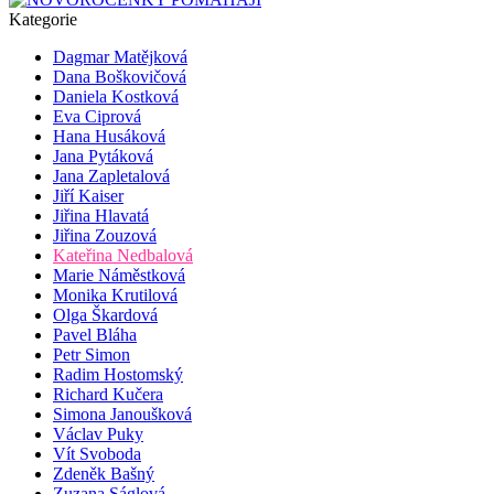
Kategorie
Dagmar Matějková
Dana Boškovičová
Daniela Kostková
Eva Ciprová
Hana Husáková
Jana Pytáková
Jana Zapletalová
Jiří Kaiser
Jiřina Hlavatá
Jiřina Zouzová
Kateřina Nedbalová
Marie Náměstková
Monika Krutilová
Olga Škardová
Pavel Bláha
Petr Simon
Radim Hostomský
Richard Kučera
Simona Janoušková
Václav Puky
Vít Svoboda
Zdeněk Bašný
Zuzana Ságlová