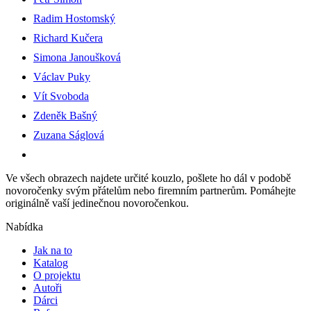
Radim Hostomský
Richard Kučera
Simona Janoušková
Václav Puky
Vít Svoboda
Zdeněk Bašný
Zuzana Ságlová
Ve všech obrazech najdete určité kouzlo, pošlete ho dál v podobě
novoročenky svým přátelům nebo firemním partnerům. Pomáhejte
originálně vaší jedinečnou novoročenkou.
Nabídka
Jak na to
Katalog
O projektu
Autoři
Dárci