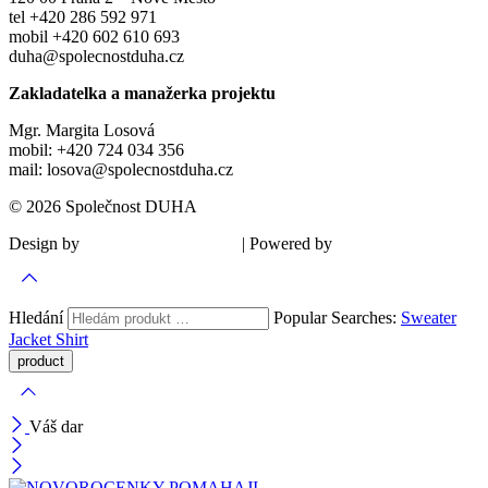
tel +420 286 592 971
mobil +420 602 610 693
duha@spolecnostduha.cz
Zakladatelka a manažerka projektu
Mgr. Margita Losová
mobil: +420 724 034 356
mail: losova@spolecnostduha.cz
© 2026 Společnost DUHA
Design by
| Powered by
Šárka Sadiie Adamová
Kupodivu
Hledání
Popular Searches:
Sweater
Jacket
Shirt
Váš dar