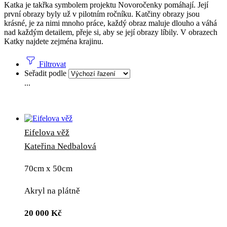
Katka je takřka symbolem projektu Novoročenky pomáhají. Její
první obrazy byly už v pilotním ročníku. Katčiny obrazy jsou
krásné, je za nimi mnoho práce, každý obraz maluje dlouho a váhá
nad každým detailem, přeje si, aby se její obrazy líbily. V obrazech
Katky najdete zejména krajinu.
Filtrovat
Seřadit podle
...
Eifelova věž
Kateřina Nedbalová
70cm x 50cm
Akryl na plátně
20 000
Kč