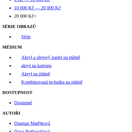
10 000
Kč
—
20 000
Kč
20 000
Kč
+
SÉRIE OBRAZŮ
Série
MÉDIUM
Akryl a olejový pastel na plátně
akryl na kartonu
Akryl na plátně
Kombinovaná technika na plátně
DOSTUPNOST
Dostupné
AUTOŘI
Dagmar Matějková
Dana Boškovičová