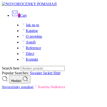
0
Cart
Jak na to
Katalog
O projektu
Autoři
Reference
Dárci
Kontakt
Search here
Popular Searches:
Sweater
Jacket
Shirt
Hledání
Novoročenky pomáhají
Kateřina Nedbalová