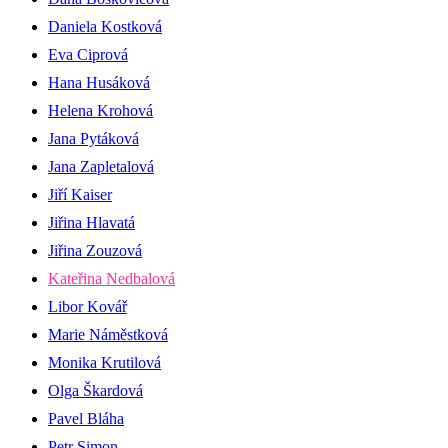
Daniela Kostková
Eva Ciprová
Hana Husáková
Helena Krohová
Jana Pytáková
Jana Zapletalová
Jiří Kaiser
Jiřina Hlavatá
Jiřina Zouzová
Kateřina Nedbalová
Libor Kovář
Marie Náměstková
Monika Krutilová
Olga Škardová
Pavel Bláha
Petr Simon