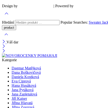
Design by
| Powered by
Šárka Sadiie Adamová
Kupodivu
Hledání
Popular Searches:
Sweater
Jac
Váš dar
Kategorie
Dagmar Matějková
Dana Boškovičová
Daniela Kostková
Eva Ciprová
Hana Husáková
Jana Pytáková
Jana Zapletalová
Jiří Kaiser
Jiřina Hlavatá
Jiřina Zouzová