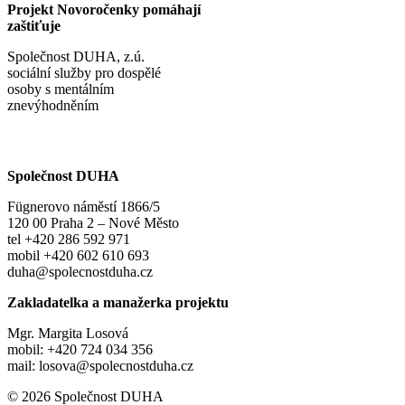
Projekt Novoročenky pomáhají
zaštiťuje
Společnost DUHA, z.ú.
sociální služby pro dospělé
osoby s mentálním
znevýhodněním
Společnost DUHA
Fügnerovo náměstí 1866/5
120 00 Praha 2 – Nové Město
tel +420 286 592 971
mobil +420 602 610 693
duha@spolecnostduha.cz
Zakladatelka a manažerka projektu
Mgr. Margita Losová
mobil: +420 724 034 356
mail: losova@spolecnostduha.cz
© 2026 Společnost DUHA