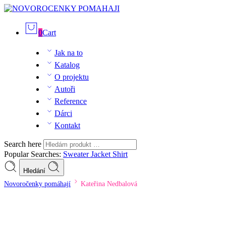
0
Cart
Jak na to
Katalog
O projektu
Autoři
Reference
Dárci
Kontakt
Search here
Popular Searches:
Sweater
Jacket
Shirt
Hledání
Novoročenky pomáhají
Kateřina Nedbalová