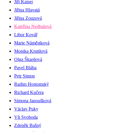
Jiří Kaiser
Jiřina Hlavatá
Jiřina Zouzová
Kateřina Nedbalová
Libor Kovář
Marie Náměstková
Monika Krutilová
Olga Škardová
Pavel Bláha
Petr Simon
Radim Hostomský
Richard Kučera
Simona Janoušková
Václav Puky
Vít Svoboda
Zdeněk Bašný