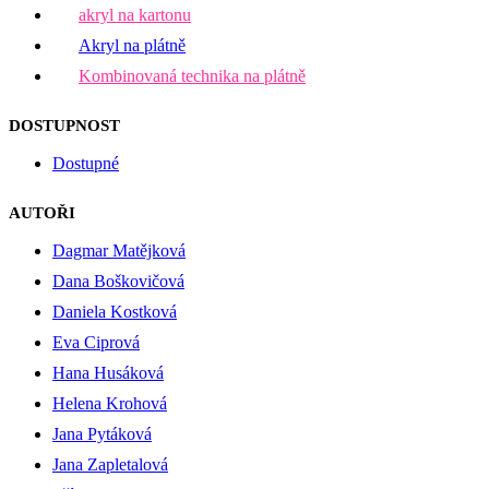
akryl na kartonu
Akryl na plátně
Kombinovaná technika na plátně
DOSTUPNOST
Dostupné
AUTOŘI
Dagmar Matějková
Dana Boškovičová
Daniela Kostková
Eva Ciprová
Hana Husáková
Helena Krohová
Jana Pytáková
Jana Zapletalová