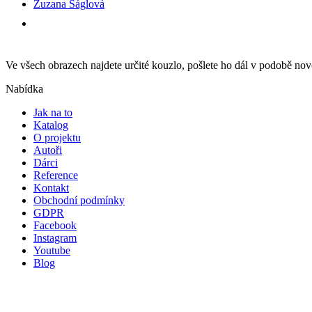
Zuzana Ságlová
Ve všech obrazech najdete určité kouzlo, pošlete ho dál v podobě n
Nabídka
Jak na to
Katalog
O projektu
Autoři
Dárci
Reference
Kontakt
Obchodní podmínky
GDPR
Facebook
Instagram
Youtube
Blog