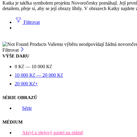
Katka je takřka symbolem projektu Novoročenky pomáhají. Její první
detailem, přeje si, aby se její obrazy líbily. V obrazech Katky najdete
Filtrovat
Vašemu výběru neodpovídají žádná novoroče
Filtrovat
VÝŠE DARU
0
Kč
—
10 000
Kč
10 000
Kč
—
20 000
Kč
20 000
Kč
+
SÉRIE OBRAZŮ
Série
MÉDIUM
Akryl a olejový pastel na plátně