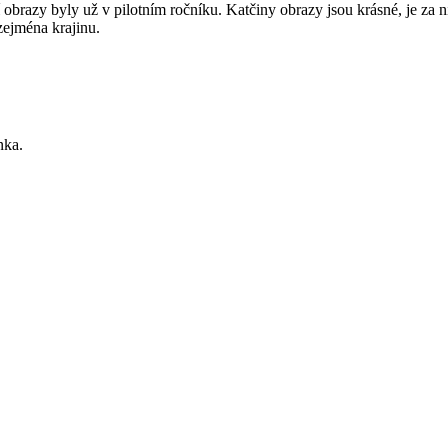
 obrazy byly už v pilotním ročníku. Katčiny obrazy jsou krásné, je z
 zejména krajinu.
nka.