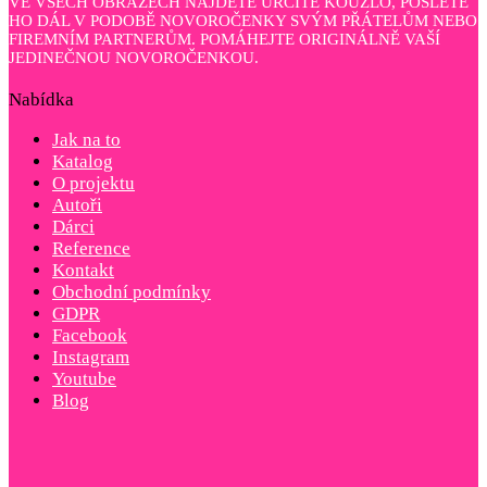
VE VŠECH OBRAZECH NAJDETE URČITÉ KOUZLO, POŠLETE
HO DÁL V PODOBĚ NOVOROČENKY SVÝM PŘÁTELŮM NEBO
FIREMNÍM PARTNERŮM. POMÁHEJTE ORIGINÁLNĚ VAŠÍ
JEDINEČNOU NOVOROČENKOU.
Nabídka
Jak na to
Katalog
O projektu
Autoři
Dárci
Reference
Kontakt
Obchodní podmínky
GDPR
Facebook
Instagram
Youtube
Blog