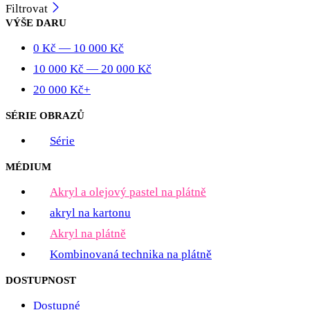
Filtrovat
VÝŠE DARU
0
Kč
—
10 000
Kč
10 000
Kč
—
20 000
Kč
20 000
Kč
+
SÉRIE OBRAZŮ
Série
MÉDIUM
Akryl a olejový pastel na plátně
akryl na kartonu
Akryl na plátně
Kombinovaná technika na plátně
DOSTUPNOST
Dostupné