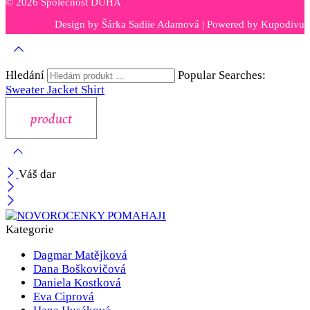
© 2026 Společnost DUHA
Design by
Šárka Sadiie Adamová
| Powered by
Kupodivu
Hledání
Popular Searches:
Sweater
Jacket
Shirt
Váš dar
Kategorie
Dagmar Matějková
Dana Boškovičová
Daniela Kostková
Eva Ciprová