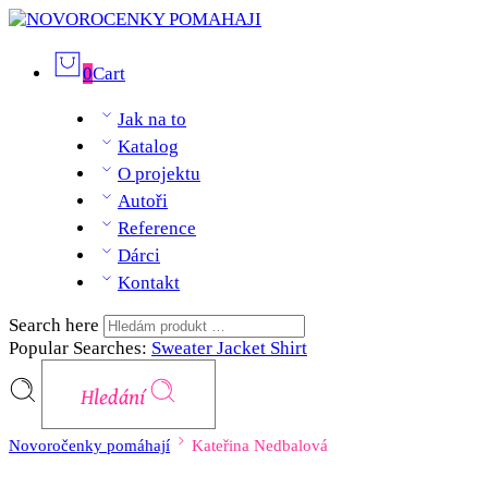
0
Cart
Jak na to
Katalog
O projektu
Autoři
Reference
Dárci
Kontakt
Search here
Popular Searches:
Sweater
Jacket
Shirt
Hledání
Novoročenky pomáhají
Kateřina Nedbalová