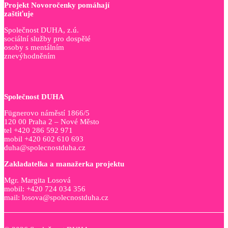
Projekt Novoročenky pomáhají
zaštiťuje
Společnost DUHA, z.ú.
sociální služby pro dospělé
osoby s mentálním
znevýhodněním
Společnost DUHA
Fügnerovo náměstí 1866/5
120 00 Praha 2 – Nové Město
tel +420 286 592 971
mobil +420 602 610 693
duha@spolecnostduha.cz
Zakladatelka a manažerka projektu
Mgr. Margita Losová
mobil: +420 724 034 356
mail: losova@spolecnostduha.cz