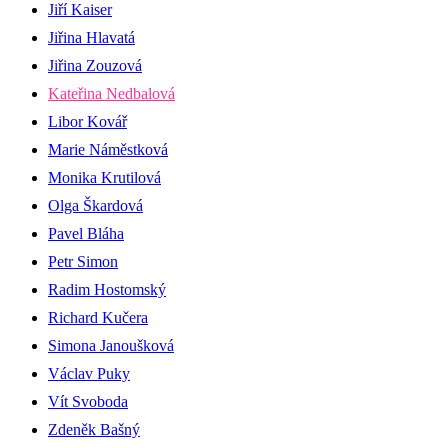
Jiří Kaiser
Jiřina Hlavatá
Jiřina Zouzová
Kateřina Nedbalová
Libor Kovář
Marie Náměstková
Monika Krutilová
Olga Škardová
Pavel Bláha
Petr Simon
Radim Hostomský
Richard Kučera
Simona Janoušková
Václav Puky
Vít Svoboda
Zdeněk Bašný