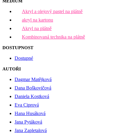
MÉDIUM
Akryl a olejový pastel na plátně
akryl na kartonu
Akryl na plátně
Kombinovaná technika na plátně
DOSTUPNOST
Dostupné
AUTOŘI
Dagmar Matějková
Dana Boškovičová
Daniela Kostková
Eva Ciprová
Hana Husáková
Jana Pytáková
Jana Zapletalová