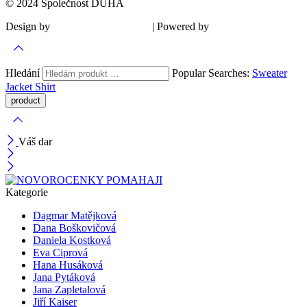
© 2024 Společnost DUHA
Design by
| Powered by
Šárka Sadiie Adamová
Kupodivu
Hledání
Popular Searches:
Sweater
Jacket
Shirt
Váš dar
Kategorie
Dagmar Matějková
Dana Boškovičová
Daniela Kostková
Eva Ciprová
Hana Husáková
Jana Pytáková
Jana Zapletalová
Jiří Kaiser