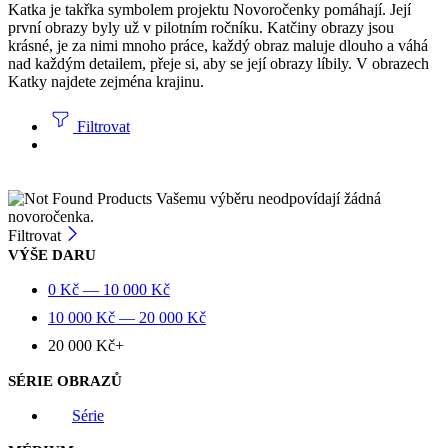
Katka je takřka symbolem projektu Novoročenky pomáhají. Její
první obrazy byly už v pilotním ročníku. Katčiny obrazy jsou
krásné, je za nimi mnoho práce, každý obraz maluje dlouho a váhá
nad každým detailem, přeje si, aby se její obrazy líbily. V obrazech
Katky najdete zejména krajinu.
Filtrovat
Vašemu výběru neodpovídají žádná
novoročenka.
Filtrovat
VÝŠE DARU
0
Kč
—
10 000
Kč
10 000
Kč
—
20 000
Kč
20 000
Kč
+
SÉRIE OBRAZŮ
Série