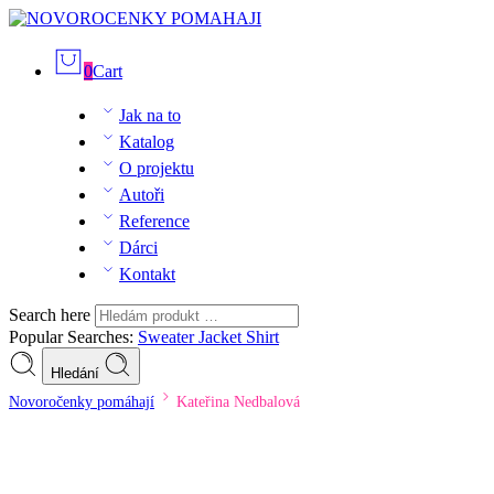
0
Cart
Jak na to
Katalog
O projektu
Autoři
Reference
Dárci
Kontakt
Search here
Popular Searches:
Sweater
Jacket
Shirt
Hledání
Novoročenky pomáhají
Kateřina Nedbalová