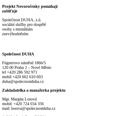
Projekt Novoročenky pomáhají
zaštiťuje
Společnost DUHA, z.ú.
sociální služby pro dospělé
osoby s mentálním
znevýhodněním
Společnost DUHA
Fügnerovo náměstí 1866/5
120 00 Praha 2 – Nové Město
tel +420 286 592 971
mobil +420 602 610 693
duha@spolecnostduha.cz
Zakladatelka a manažerka projektu
Mgr. Margita Losová
mobil: +420 724 034 356
mail: losova@spolecnostduha.cz