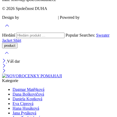
© 2026 Společnost DUHA
Design by
| Powered by
Šárka Sadiie Adamová
Kupodivu
Hledání
Popular Searches:
Sweater
Jacket
Shirt
Váš dar
Kategorie
Dagmar Matějková
Dana Boškovičová
Daniela Kostková
Eva Ciprová
Hana Husáková
Jana Pytáková