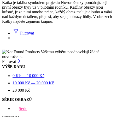
Katka je takřka symbolem projektu Novoročenky pomáhají. Její
první obrazy byly už v pilotním ročníku. Katčiny obrazy jsou
krásné, je za nimi mnoho práce, každý obraz maluje dlouho a váhá
nad každým detailem, přeje si, aby se její obrazy líbily. V obrazech
Katky najdete zejména krajinu.
Filtrovat
Vašemu výběru neodpovídají žádná
novoročenka.
Filtrovat
VÝŠE DARU
0
Kč
—
10 000
Kč
10 000
Kč
—
20 000
Kč
20 000
Kč
+
SÉRIE OBRAZŮ
Série