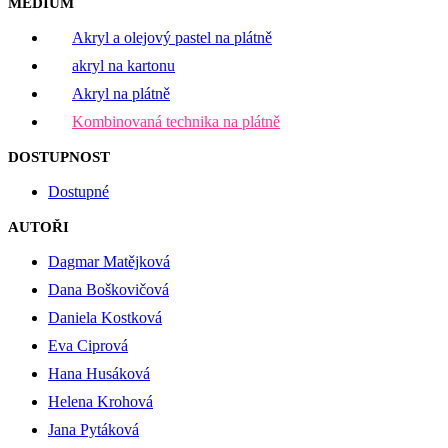
MÉDIUM
Akryl a olejový pastel na plátně
akryl na kartonu
Akryl na plátně
Kombinovaná technika na plátně
DOSTUPNOST
Dostupné
AUTOŘI
Dagmar Matějková
Dana Boškovičová
Daniela Kostková
Eva Ciprová
Hana Husáková
Helena Krohová
Jana Pytáková