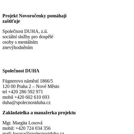
Projekt Novoročenky pomáhají
zaštiťuje
Společnost DUHA, z.ú.
sociální služby pro dospělé
osoby s mentálním
znevýhodněním
Společnost DUHA
Fügnerovo náměstí 1866/5
120 00 Praha 2 – Nové Město
tel +420 286 592 971
mobil +420 602 610 693
duha@spolecnostduha.cz
Zakladatelka a manažerka projektu
Mgr. Margita Losová
mobil: +420 724 034 356
mail: losova@spolecnostduha.cz