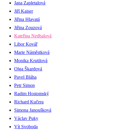
Jana Zapletalová
Jiří Kaiser
Jiřina Hlavatá
Jiřina Zouzová
Kateřina Nedbalová
Libor Kovář
Marie Náměstková
Monika Krutilová
Olga Škardová
Pavel Bláha
Petr Simon
Radim Hostomský
Richard Kučera
Simona Janoušková
Václav Puky
Vít Svoboda