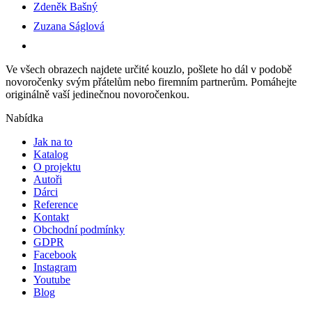
Zdeněk Bašný
Zuzana Ságlová
Ve všech obrazech najdete určité kouzlo, pošlete ho dál v podobě
novoročenky svým přátelům nebo firemním partnerům. Pomáhejte
originálně vaší jedinečnou novoročenkou.
Nabídka
Jak na to
Katalog
O projektu
Autoři
Dárci
Reference
Kontakt
Obchodní podmínky
GDPR
Facebook
Instagram
Youtube
Blog