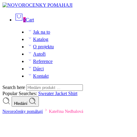
0
Cart
Jak na to
Katalog
O projektu
Autoři
Reference
Dárci
Kontakt
Search here
Popular Searches:
Sweater
Jacket
Shirt
Hledání
Novoročenky pomáhají
Kateřina Nedbalová