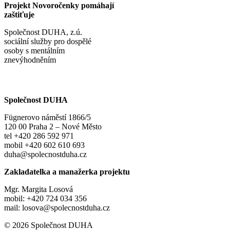
Projekt Novoročenky pomáhají
zaštiťuje
Společnost DUHA, z.ú.
sociální služby pro dospělé
osoby s mentálním
znevýhodněním
Společnost DUHA
Fügnerovo náměstí 1866/5
120 00 Praha 2 – Nové Město
tel +420 286 592 971
mobil +420 602 610 693
duha@spolecnostduha.cz
Zakladatelka a manažerka projektu
Mgr. Margita Losová
mobil: +420 724 034 356
mail: losova@spolecnostduha.cz
© 2026 Společnost DUHA