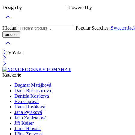
Design by
| Powered by
Šárka Sadiie Adamová
Kupodivu
Hledání
Popular Searches:
Sweater
Jac
Váš dar
Kategorie
Dagmar Matějková
Dana Boškovičová
Daniela Kostková
Eva Ciprová
Hana Husáková
Jana Pytáková
Jana Zapletalová
Jiří Kaiser
Jiřina Hlavatá
Jiřina Zouzová