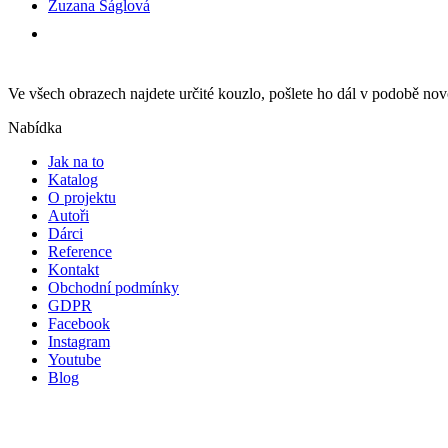
Zuzana Ságlová
Ve všech obrazech najdete určité kouzlo, pošlete ho dál v podobě n
Nabídka
Jak na to
Katalog
O projektu
Autoři
Dárci
Reference
Kontakt
Obchodní podmínky
GDPR
Facebook
Instagram
Youtube
Blog