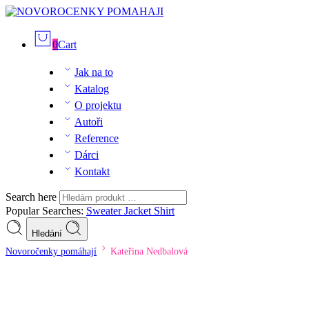
0
Cart
Jak na to
Katalog
O projektu
Autoři
Reference
Dárci
Kontakt
Search here
Popular Searches:
Sweater
Jacket
Shirt
Hledání
Novoročenky pomáhají
Kateřina Nedbalová