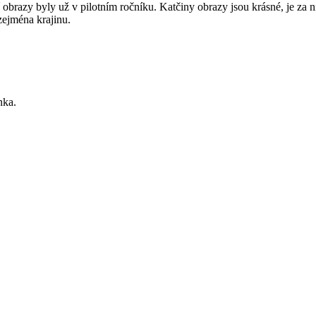
 obrazy byly už v pilotním ročníku. Katčiny obrazy jsou krásné, je z
 zejména krajinu.
nka.