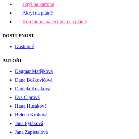
akryl na kartonu
Akryl na plátně
Kombinovaná technika na plátně
DOSTUPNOST
Dostupné
AUTOŘI
Dagmar Matějková
Dana Boškovičová
Daniela Kostková
Eva Ciprová
Hana Husáková
Helena Krohová
Jana Pytáková
Jana Zapletalová