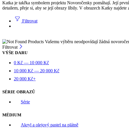
Katka je takřka symbolem projektu Novoročenky pomáhají. Její první
detailem, přeje si, aby se její obrazy líbily. V obrazech Katky najdete
Filtrovat
Vašemu výběru neodpovídají žádná novoroče
Filtrovat
VÝŠE DARU
0
Kč
—
10 000
Kč
10 000
Kč
—
20 000
Kč
20 000
Kč
+
SÉRIE OBRAZŮ
Série
MÉDIUM
Akryl a olejový pastel na plátně