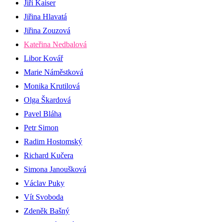
Jiří Kaiser
Jiřina Hlavatá
Jiřina Zouzová
Kateřina Nedbalová
Libor Kovář
Marie Náměstková
Monika Krutilová
Olga Škardová
Pavel Bláha
Petr Simon
Radim Hostomský
Richard Kučera
Simona Janoušková
Václav Puky
Vít Svoboda
Zdeněk Bašný