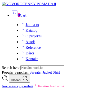
0
Cart
Jak na to
Katalog
O projektu
Autoři
Reference
Dárci
Kontakt
Search here
Popular Searches:
Sweater
Jacket
Shirt
Hledání
Novoročenky pomáhají
Kateřina Nedbalová