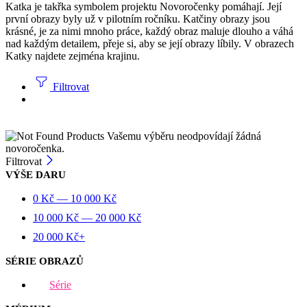
Katka je takřka symbolem projektu Novoročenky pomáhají. Její
první obrazy byly už v pilotním ročníku. Katčiny obrazy jsou
krásné, je za nimi mnoho práce, každý obraz maluje dlouho a váhá
nad každým detailem, přeje si, aby se její obrazy líbily. V obrazech
Katky najdete zejména krajinu.
Filtrovat
Vašemu výběru neodpovídají žádná
novoročenka.
Filtrovat
VÝŠE DARU
0
Kč
—
10 000
Kč
10 000
Kč
—
20 000
Kč
20 000
Kč
+
SÉRIE OBRAZŮ
Série