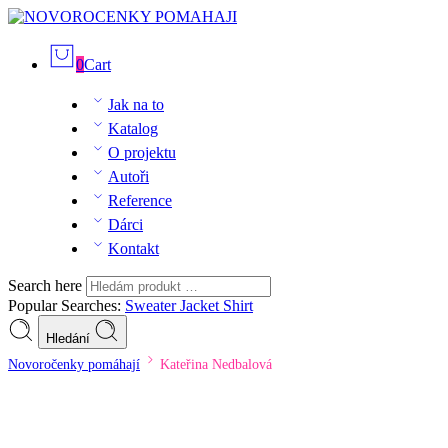
0
Cart
Jak na to
Katalog
O projektu
Autoři
Reference
Dárci
Kontakt
Search here
Popular Searches:
Sweater
Jacket
Shirt
Hledání
Novoročenky pomáhají
Kateřina Nedbalová