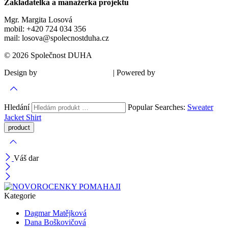
Zakladatelka a manažerka projektu
Mgr. Margita Losová
mobil: +420 724 034 356
mail: losova@spolecnostduha.cz
© 2026 Společnost DUHA
Design by
| Powered by
Šárka Sadiie Adamová
Kupodivu
Hledání
Popular Searches:
Sweater
Jacket
Shirt
Váš dar
Kategorie
Dagmar Matějková
Dana Boškovičová