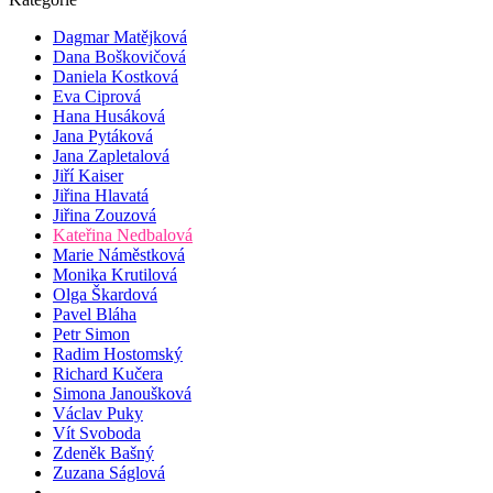
Dagmar Matějková
Dana Boškovičová
Daniela Kostková
Eva Ciprová
Hana Husáková
Jana Pytáková
Jana Zapletalová
Jiří Kaiser
Jiřina Hlavatá
Jiřina Zouzová
Kateřina Nedbalová
Marie Náměstková
Monika Krutilová
Olga Škardová
Pavel Bláha
Petr Simon
Radim Hostomský
Richard Kučera
Simona Janoušková
Václav Puky
Vít Svoboda
Zdeněk Bašný
Zuzana Ságlová