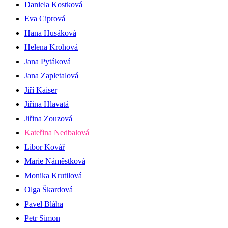
Daniela Kostková
Eva Ciprová
Hana Husáková
Helena Krohová
Jana Pytáková
Jana Zapletalová
Jiří Kaiser
Jiřina Hlavatá
Jiřina Zouzová
Kateřina Nedbalová
Libor Kovář
Marie Náměstková
Monika Krutilová
Olga Škardová
Pavel Bláha
Petr Simon