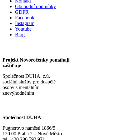
Kontakt
Obchodní podmínky
GDPR
Facebook
Instagram
Youtube
Blog
Projekt Novoročenky pomáhají
zaštiťuje
Společnost DUHA, z.ú.
sociální služby pro dospělé
osoby s mentálním
znevýhodněním
Společnost DUHA
Fügnerovo náměstí 1866/5
120 00 Praha 2 – Nové Město
tel +420 286 592 971