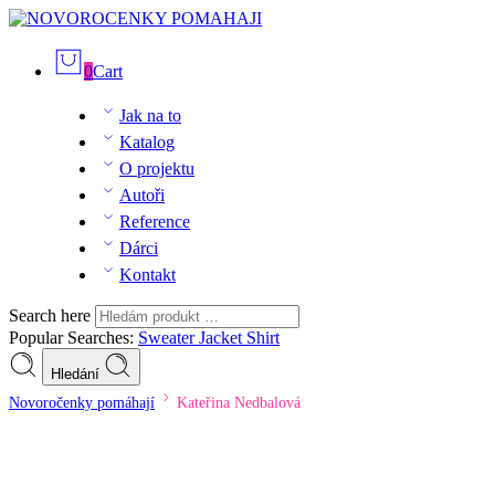
0
Cart
Jak na to
Katalog
O projektu
Autoři
Reference
Dárci
Kontakt
Search here
Popular Searches:
Sweater
Jacket
Shirt
Hledání
Novoročenky pomáhají
Kateřina Nedbalová