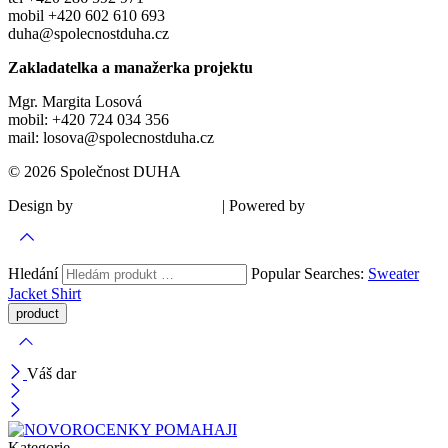
mobil +420 602 610 693
duha@spolecnostduha.cz
Zakladatelka a manažerka projektu
Mgr. Margita Losová
mobil: +420 724 034 356
mail: losova@spolecnostduha.cz
© 2026 Společnost DUHA
Design by
| Powered by
Šárka Sadiie Adamová
Kupodivu
Hledání
Popular Searches:
Sweater
Jacket
Shirt
Váš dar
Kategorie