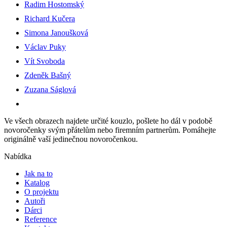
Radim Hostomský
Richard Kučera
Simona Janoušková
Václav Puky
Vít Svoboda
Zdeněk Bašný
Zuzana Ságlová
Ve všech obrazech najdete určité kouzlo, pošlete ho dál v podobě
novoročenky svým přátelům nebo firemním partnerům. Pomáhejte
originálně vaší jedinečnou novoročenkou.
Nabídka
Jak na to
Katalog
O projektu
Autoři
Dárci
Reference