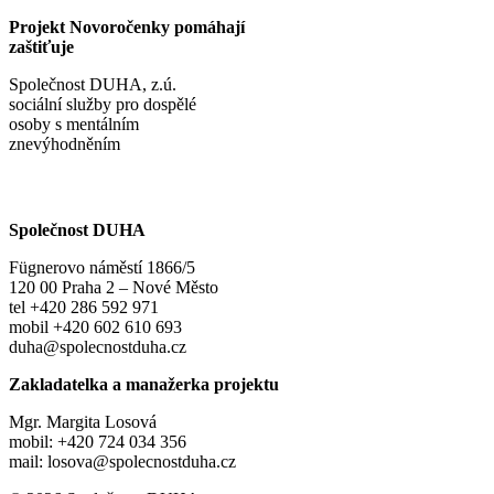
Projekt Novoročenky pomáhají
zaštiťuje
Společnost DUHA, z.ú.
sociální služby pro dospělé
osoby s mentálním
znevýhodněním
Společnost DUHA
Fügnerovo náměstí 1866/5
120 00 Praha 2 – Nové Město
tel +420 286 592 971
mobil +420 602 610 693
duha@spolecnostduha.cz
Zakladatelka a manažerka projektu
Mgr. Margita Losová
mobil: +420 724 034 356
mail: losova@spolecnostduha.cz