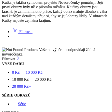
Katka je takřka symbolem projektu Novoročenky pomáhají. Její
první obrazy byly už v pilotním ročníku. Katčiny obrazy jsou
krásné, je za nimi mnoho práce, každý obraz maluje dlouho a váhá
nad každým detailem, přeje si, aby se její obrazy líbily. V obrazech
Katky najdete zejména krajinu.
Filtrovat
Vašemu výběru neodpovídají žádná
novoročenka.
Filtrovat
VÝŠE DARU
0
Kč
—
10 000
Kč
10 000
Kč
—
20 000
Kč
20 000
Kč
+
SÉRIE OBRAZŮ
Série