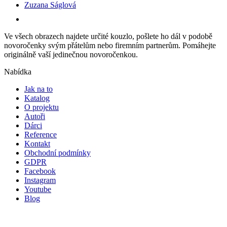
Zuzana Ságlová
Ve všech obrazech najdete určité kouzlo, pošlete ho dál v podobě
novoročenky svým přátelům nebo firemním partnerům. Pomáhejte
originálně vaší jedinečnou novoročenkou.
Nabídka
Jak na to
Katalog
O projektu
Autoři
Dárci
Reference
Kontakt
Obchodní podmínky
GDPR
Facebook
Instagram
Youtube
Blog