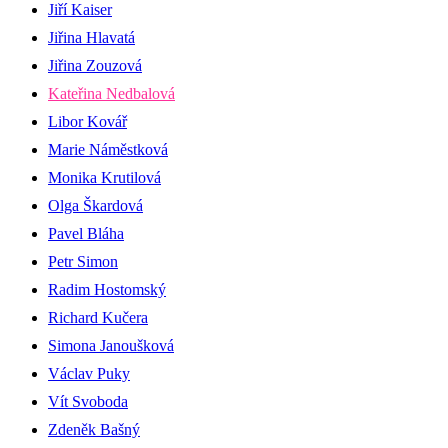
Jiří Kaiser
Jiřina Hlavatá
Jiřina Zouzová
Kateřina Nedbalová
Libor Kovář
Marie Náměstková
Monika Krutilová
Olga Škardová
Pavel Bláha
Petr Simon
Radim Hostomský
Richard Kučera
Simona Janoušková
Václav Puky
Vít Svoboda
Zdeněk Bašný