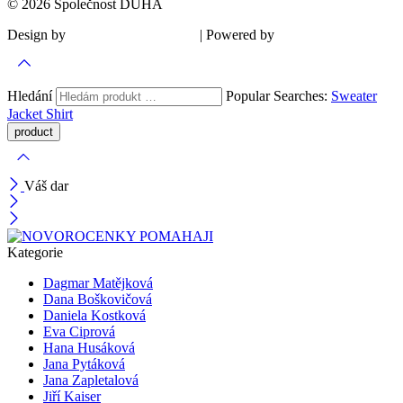
© 2026 Společnost DUHA
Design by
| Powered by
Šárka Sadiie Adamová
Kupodivu
Hledání
Popular Searches:
Sweater
Jacket
Shirt
Váš dar
Kategorie
Dagmar Matějková
Dana Boškovičová
Daniela Kostková
Eva Ciprová
Hana Husáková
Jana Pytáková
Jana Zapletalová
Jiří Kaiser