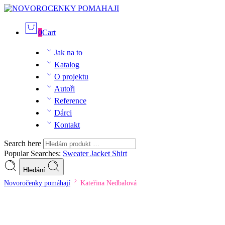
0
Cart
Jak na to
Katalog
O projektu
Autoři
Reference
Dárci
Kontakt
Search here
Popular Searches:
Sweater
Jacket
Shirt
Hledání
Novoročenky pomáhají
Kateřina Nedbalová