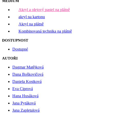
MÉDIUM
Akryl a olejový pastel na plátně
akryl na kartonu
Akryl na plátně
Kombinovaná technika na plátně
DOSTUPNOST
Dostupné
AUTOŘI
Dagmar Matějková
Dana Boškovičová
Daniela Kostková
Eva Ciprová
Hana Husáková
Jana Pytáková
Jana Zapletalová