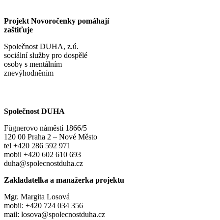
Projekt Novoročenky pomáhají
zaštiťuje
Společnost DUHA, z.ú.
sociální služby pro dospělé
osoby s mentálním
znevýhodněním
Společnost DUHA
Fügnerovo náměstí 1866/5
120 00 Praha 2 – Nové Město
tel +420 286 592 971
mobil +420 602 610 693
duha@spolecnostduha.cz
Zakladatelka a manažerka projektu
Mgr. Margita Losová
mobil: +420 724 034 356
mail: losova@spolecnostduha.cz