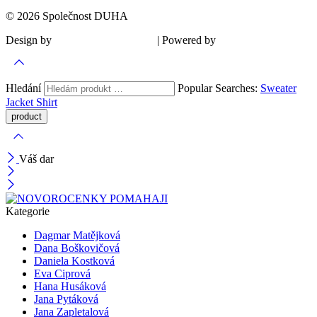
© 2026 Společnost DUHA
Design by
| Powered by
Šárka Sadiie Adamová
Kupodivu
Hledání
Popular Searches:
Sweater
Jacket
Shirt
Váš dar
Kategorie
Dagmar Matějková
Dana Boškovičová
Daniela Kostková
Eva Ciprová
Hana Husáková
Jana Pytáková
Jana Zapletalová