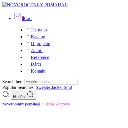
0
Cart
Jak na to
Katalog
O projektu
Autoři
Reference
Dárci
Kontakt
Search here
Popular Searches:
Sweater
Jacket
Shirt
Hledání
Novoročenky pomáhají
Jiřina Zouzová