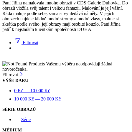
Paní Jiřina namalovala mnoho obrazů v CDS Galerie Duhovka. Do
obrazů vložila svůj talent i velkou fantazii. Malování je její vášní.
Ráda maluje podle sebe, sama si vyhledává náměty. V jejích
obrazech najdete klidně modré stromy a modré vlasy, maluje si
zkrátka podle svého, její obrazy mají osobité kouzlo. Paní Jiřina
patří k nejstarším klientkám Společnosti DUHA.
Filtrovat
Vašemu výběru neodpovídají žádná
novoročenka.
Filtrovat
VÝŠE DARU
0
Kč
—
10 000
Kč
10 000
Kč
—
20 000
Kč
SÉRIE OBRAZŮ
Série
MÉDIUM