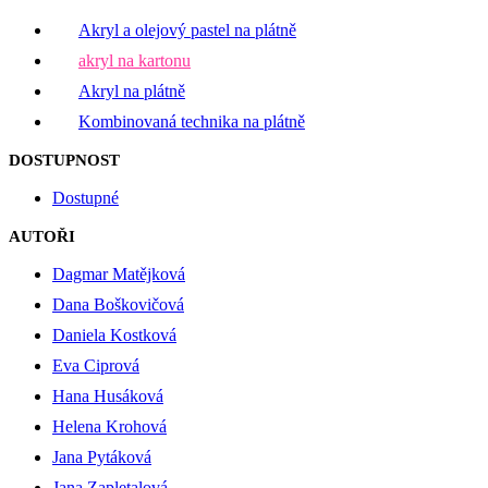
Akryl a olejový pastel na plátně
akryl na kartonu
Akryl na plátně
Kombinovaná technika na plátně
DOSTUPNOST
Dostupné
AUTOŘI
Dagmar Matějková
Dana Boškovičová
Daniela Kostková
Eva Ciprová
Hana Husáková
Helena Krohová
Jana Pytáková
Jana Zapletalová