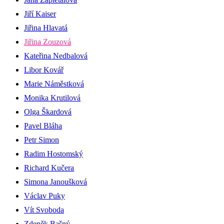
Jiří Kaiser
Jiřina Hlavatá
Jiřina Zouzová
Kateřina Nedbalová
Libor Kovář
Marie Náměstková
Monika Krutilová
Olga Škardová
Pavel Bláha
Petr Simon
Radim Hostomský
Richard Kučera
Simona Janoušková
Václav Puky
Vít Svoboda
Zdeněk Bašný