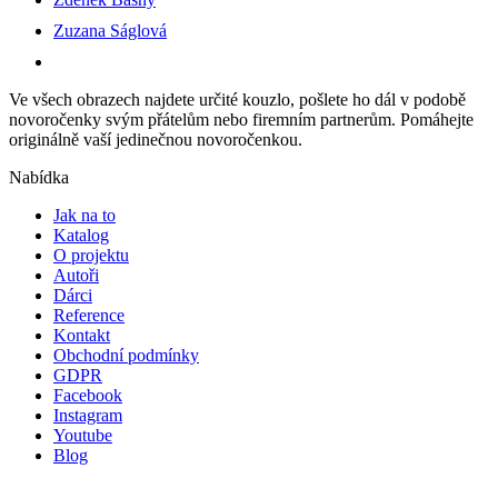
Zuzana Ságlová
Ve všech obrazech najdete určité kouzlo, pošlete ho dál v podobě
novoročenky svým přátelům nebo firemním partnerům. Pomáhejte
originálně vaší jedinečnou novoročenkou.
Nabídka
Jak na to
Katalog
O projektu
Autoři
Dárci
Reference
Kontakt
Obchodní podmínky
GDPR
Facebook
Instagram
Youtube
Blog