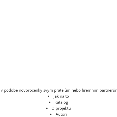
dál v podobě novoročenky svým přátelům nebo firemním partnerů
Jak na to
Katalog
O projektu
Autoři