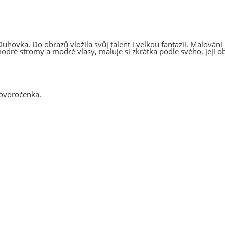
ovka. Do obrazů vložila svůj talent i velkou fantazii. Malování j
dré stromy a modré vlasy, maluje si zkrátka podle svého, její obr
ovoročenka.