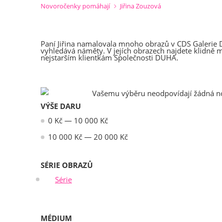
Novoročenky pomáhají
Jiřina Zouzová
Paní Jiřina namalovala mnoho obrazů v CDS Galerie Duh
vyhledává náměty. V jejích obrazech najdete klidně mo
nejstarším klientkám Společnosti DUHA.
Vašemu výběru neodpovídají žádná n
VÝŠE DARU
0
Kč
—
10 000
Kč
10 000
Kč
—
20 000
Kč
SÉRIE OBRAZŮ
Série
MÉDIUM