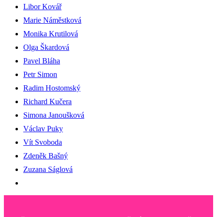
Libor Kovář
Marie Náměstková
Monika Krutilová
Olga Škardová
Pavel Bláha
Petr Simon
Radim Hostomský
Richard Kučera
Simona Janoušková
Václav Puky
Vít Svoboda
Zdeněk Bašný
Zuzana Ságlová