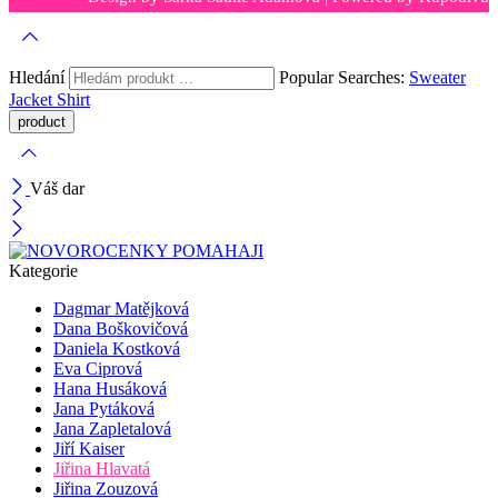
Hledání
Popular Searches:
Sweater
Jacket
Shirt
Váš dar
Kategorie
Dagmar Matějková
Dana Boškovičová
Daniela Kostková
Eva Ciprová
Hana Husáková
Jana Pytáková
Jana Zapletalová
Jiří Kaiser
Jiřina Hlavatá
Jiřina Zouzová