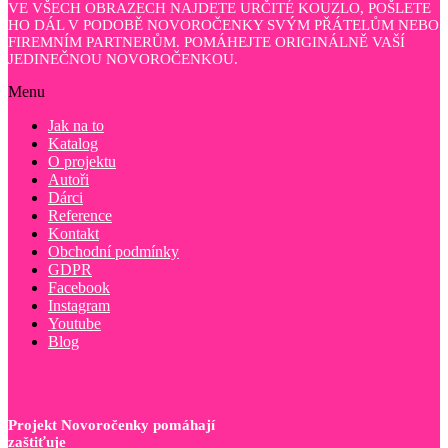
VE VŠECH OBRAZECH NAJDETE URČITÉ KOUZLO, POŠLETE
HO DÁL V PODOBĚ NOVOROČENKY SVÝM PŘÁTELŮM NEBO
FIREMNÍM PARTNERŮM. POMÁHEJTE ORIGINÁLNĚ VAŠÍ
JEDINEČNOU NOVOROČENKOU.
Menu
Jak na to
Katalog
O projektu
Autoři
Dárci
Reference
Kontakt
Obchodní podmínky
GDPR
Facebook
Instagram
Youtube
Blog
Projekt Novoročenky pomáhají
zaštiťuje