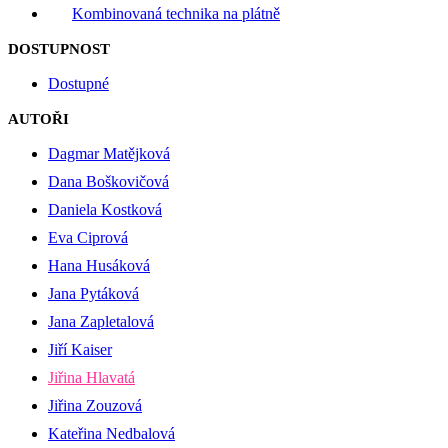
Kombinovaná technika na plátně
DOSTUPNOST
Dostupné
AUTOŘI
Dagmar Matějková
Dana Boškovičová
Daniela Kostková
Eva Ciprová
Hana Husáková
Jana Pytáková
Jana Zapletalová
Jiří Kaiser
Jiřina Hlavatá
Jiřina Zouzová
Kateřina Nedbalová