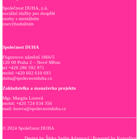
Společnost DUHA, z.ú.
sociální služby pro dospělé
osoby s mentálním
znevýhodněním
Společnost DUHA
Fügnerovo náměstí 1866/5
120 00 Praha 2 – Nové Město
tel +420 286 592 971
mobil +420 602 610 693
duha@spolecnostduha.cz
Zakladatelka a manažerka projektu
Mgr. Margita Losová
mobil: +420 724 034 356
mail: losova@spolecnostduha.cz
© 2024 Společnost DUHA
Design by
Šárka Sadiie Adamová
| Powered by
Kupodivu