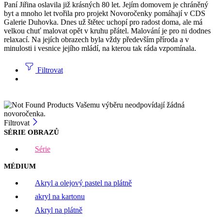
Paní Jiřina oslavila již krásných 80 let. Jejím domovem je chráněný
byt a mnoho let tvořila pro projekt Novoročenky pomáhají v CDS
Galerie Duhovka. Dnes už štětec uchopí pro radost doma, ale má
velkou chuť malovat opět v kruhu přátel. Malování je pro ni dodnes
relaxací. Na jejích obrazech byla vždy především příroda a v
minulosti i vesnice jejího mládí, na kterou tak ráda vzpomínala.
Filtrovat
Vašemu výběru neodpovídají žádná
novoročenka.
Filtrovat
SÉRIE OBRAZŮ
Série
MÉDIUM
Akryl a olejový pastel na plátně
akryl na kartonu
Akryl na plátně