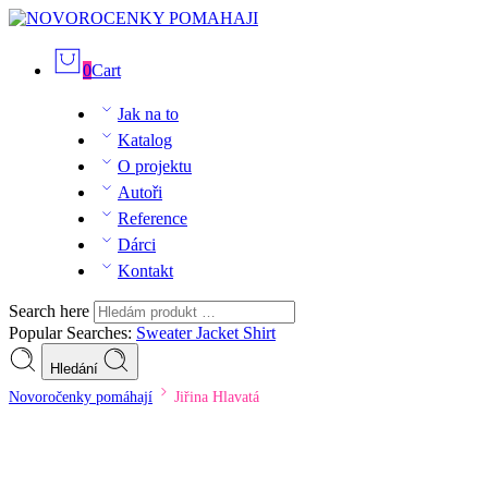
0
Cart
Jak na to
Katalog
O projektu
Autoři
Reference
Dárci
Kontakt
Search here
Popular Searches:
Sweater
Jacket
Shirt
Hledání
Novoročenky pomáhají
Jiřina Hlavatá