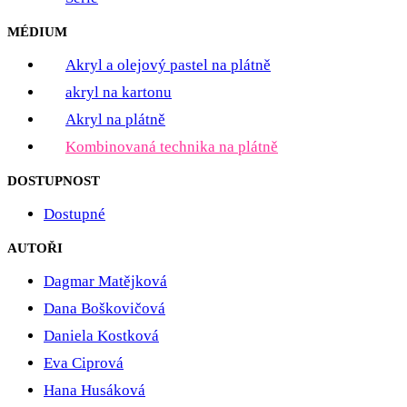
MÉDIUM
Akryl a olejový pastel na plátně
akryl na kartonu
Akryl na plátně
Kombinovaná technika na plátně
DOSTUPNOST
Dostupné
AUTOŘI
Dagmar Matějková
Dana Boškovičová
Daniela Kostková
Eva Ciprová
Hana Husáková