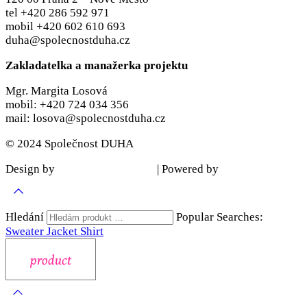
tel +420 286 592 971
mobil +420 602 610 693
duha@spolecnostduha.cz
Zakladatelka a manažerka projektu
Mgr. Margita Losová
mobil: +420 724 034 356
mail: losova@spolecnostduha.cz
© 2024 Společnost DUHA
Design by
| Powered by
Šárka Sadiie Adamová
Kupodivu
Hledání
Popular Searches:
Sweater
Jacket
Shirt