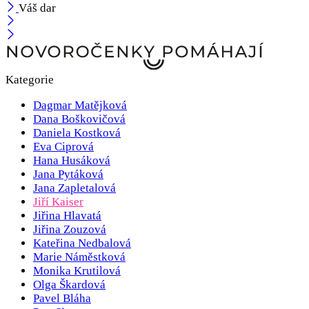
Váš dar
Kategorie
Dagmar Matějková
Dana Boškovičová
Daniela Kostková
Eva Ciprová
Hana Husáková
Jana Pytáková
Jana Zapletalová
Jiří Kaiser
Jiřina Hlavatá
Jiřina Zouzová
Kateřina Nedbalová
Marie Náměstková
Monika Krutilová
Olga Škardová
Pavel Bláha