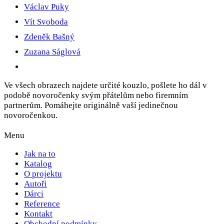
Václav Puky
Vít Svoboda
Zdeněk Bašný
Zuzana Ságlová
Ve všech obrazech najdete určité kouzlo, pošlete ho dál v
podobě novoročenky svým přátelům nebo firemním
partnerům. Pomáhejte originálně vaší jedinečnou
novoročenkou.
Menu
Jak na to
Katalog
O projektu
Autoři
Dárci
Reference
Kontakt
Obchodní podmínky