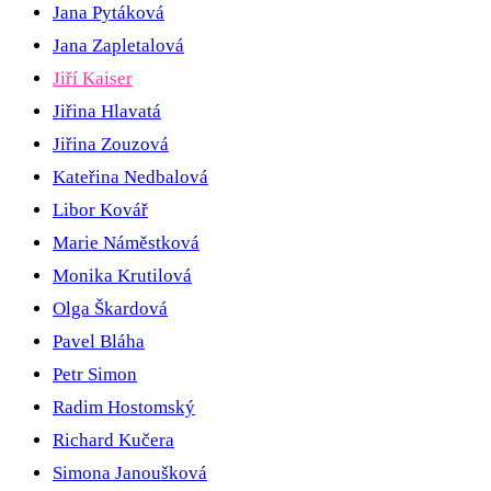
Jana Pytáková
Jana Zapletalová
Jiří Kaiser
Jiřina Hlavatá
Jiřina Zouzová
Kateřina Nedbalová
Libor Kovář
Marie Náměstková
Monika Krutilová
Olga Škardová
Pavel Bláha
Petr Simon
Radim Hostomský
Richard Kučera
Simona Janoušková