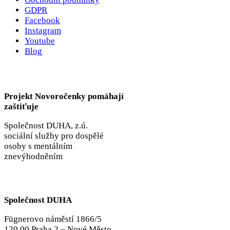
GDPR
Facebook
Instagram
Youtube
Blog
Projekt Novoročenky pomáhají
zaštiťuje
Společnost DUHA, z.ú.
sociální služby pro dospělé
osoby s mentálním
znevýhodněním
Společnost DUHA
Fügnerovo náměstí 1866/5
120 00 Praha 2 – Nové Město