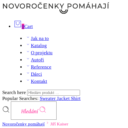
0
Cart
Jak na to
Katalog
O projektu
Autoři
Reference
Dárci
Kontakt
Search here
Popular Searches:
Sweater
Jacket
Shirt
Hledání
Novoročenky pomáhají
Jiří Kaiser