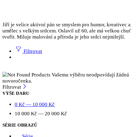
Jiří je velice aktivní pán se smyslem pro humor, kreativec a
umělec s velkým srdcem. Oslavil už 60, ale má velkou chuť
tvořit. Miluje malování a příroda je jeho srdci nejmilejší.
Filtrovat
Vašemu výběru neodpovídají žádná
novoročenka.
Filtrovat
VÝŠE DARU
0
Kč
—
10 000
Kč
10 000
Kč
—
20 000
Kč
SÉRIE OBRAZŮ
Série