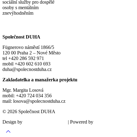
sociální služby pro dospělé
osoby s mentálním
znevýhodněním
Společnost DUHA
Fügnerovo náměstí 1866/5
120 00 Praha 2 – Nové Město
tel +420 286 592 971
mobil +420 602 610 693
duha@spolecnostduha.cz
Zakladatelka a manažerka projektu
Mgr. Margita Losová
mobil: +420 724 034 356
mail: losova@spolecnostduha.cz
© 2026 Společnost DUHA
Design by
| Powered by
Šárka Sadiie Adamová
Kupodivu