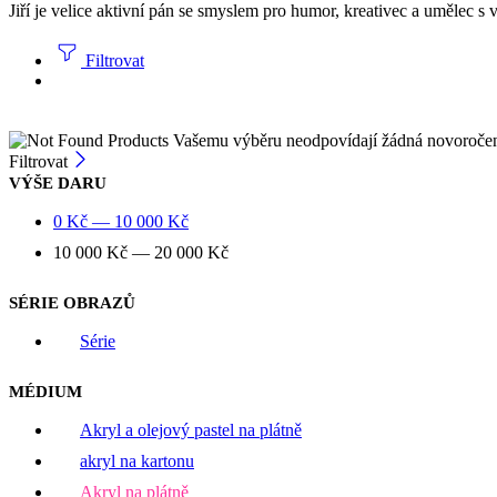
Jiří je velice aktivní pán se smyslem pro humor, kreativec a umělec s 
Filtrovat
Vašemu výběru neodpovídají žádná novoroče
Filtrovat
VÝŠE DARU
0
Kč
—
10 000
Kč
10 000
Kč
—
20 000
Kč
SÉRIE OBRAZŮ
Série
MÉDIUM
Akryl a olejový pastel na plátně
akryl na kartonu
Akryl na plátně