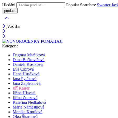
Hledání
Popular Searches:
Sweater
Jac
Váš dar
Kategorie
Dagmar Matějková
Dana Boškovičová
Daniela Kostková
Eva Ciprová
Hana Husáková
Jana Pytáková
Jana Zapletalová
Jiří Kaiser
Jiřina Hlavatá
Jiřina Zouzová
Kateřina Nedbalová
Marie Náměstková
Monika Krutilová
Olga Škardová