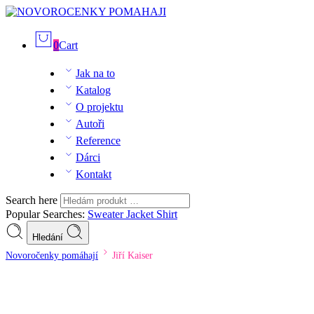
0
Cart
Jak na to
Katalog
O projektu
Autoři
Reference
Dárci
Kontakt
Search here
Popular Searches:
Sweater
Jacket
Shirt
Hledání
Novoročenky pomáhají
Jiří Kaiser