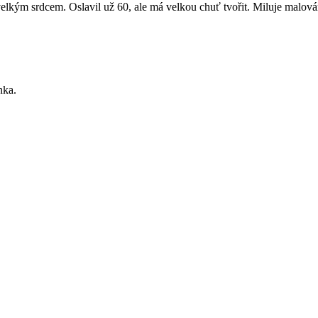
velkým srdcem. Oslavil už 60, ale má velkou chuť tvořit. Miluje malování
nka.