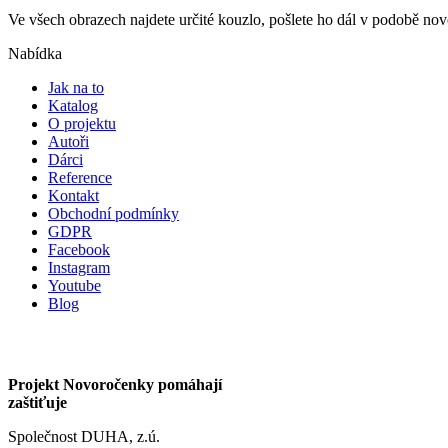
Ve všech obrazech najdete určité kouzlo, pošlete ho dál v podobě n
Nabídka
Jak na to
Katalog
O projektu
Autoři
Dárci
Reference
Kontakt
Obchodní podmínky
GDPR
Facebook
Instagram
Youtube
Blog
Projekt Novoročenky pomáhají
zaštiťuje
Společnost DUHA, z.ú.