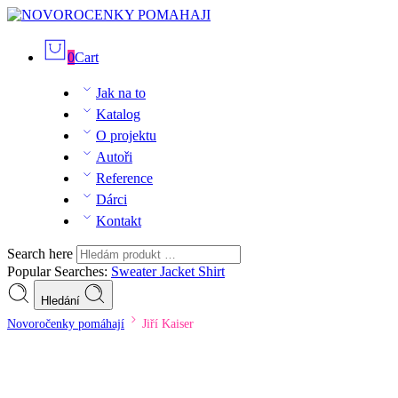
0
Cart
Jak na to
Katalog
O projektu
Autoři
Reference
Dárci
Kontakt
Search here
Popular Searches:
Sweater
Jacket
Shirt
Hledání
Novoročenky pomáhají
Jiří Kaiser