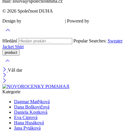
mail: losova@spolecnostduha.cz
© 2026 Společnost DUHA
Design by
| Powered by
Šárka Sadiie Adamová
Kupodivu
Hledání
Popular Searches:
Sweater
Jacket
Shirt
Váš dar
Kategorie
Dagmar Matějková
Dana Boškovičová
Daniela Kostková
Eva Ciprová
Hana Husáková
Jana Pytáková