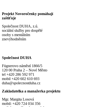
Projekt Novoročenky pomáhají
zaštiťuje
Společnost DUHA, z.ú.
sociální služby pro dospělé
osoby s mentálním
znevýhodněním
Společnost DUHA
Fügnerovo náměstí 1866/5
120 00 Praha 2 – Nové Město
tel +420 286 592 971
mobil +420 602 610 693
duha@spolecnostduha.cz
Zakladatelka a manažerka projektu
Mgr. Margita Losová
mobil: +420 724 034 356