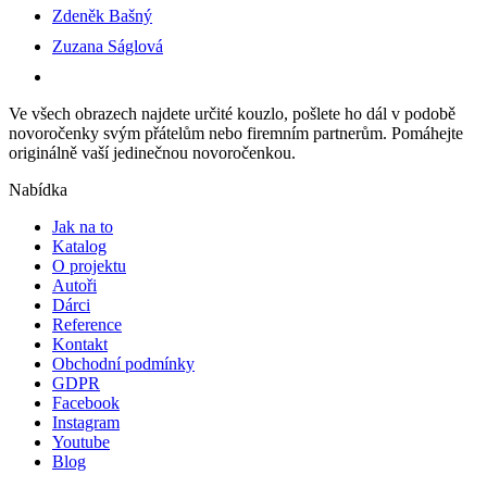
Zdeněk Bašný
Zuzana Ságlová
Ve všech obrazech najdete určité kouzlo, pošlete ho dál v podobě
novoročenky svým přátelům nebo firemním partnerům. Pomáhejte
originálně vaší jedinečnou novoročenkou.
Nabídka
Jak na to
Katalog
O projektu
Autoři
Dárci
Reference
Kontakt
Obchodní podmínky
GDPR
Facebook
Instagram
Youtube
Blog