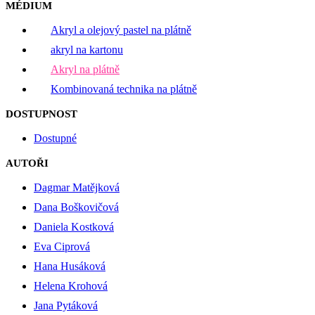
MÉDIUM
Akryl a olejový pastel na plátně
akryl na kartonu
Akryl na plátně
Kombinovaná technika na plátně
DOSTUPNOST
Dostupné
AUTOŘI
Dagmar Matějková
Dana Boškovičová
Daniela Kostková
Eva Ciprová
Hana Husáková
Helena Krohová
Jana Pytáková