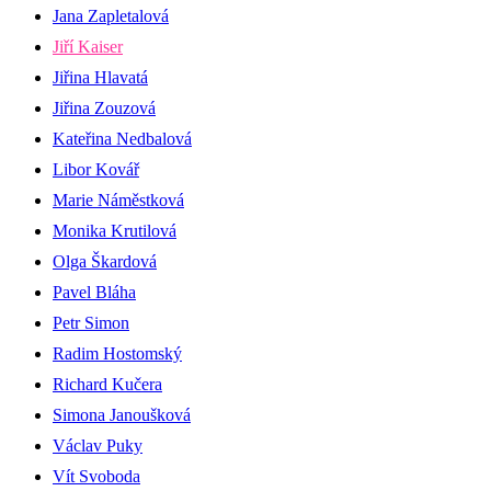
Jana Zapletalová
Jiří Kaiser
Jiřina Hlavatá
Jiřina Zouzová
Kateřina Nedbalová
Libor Kovář
Marie Náměstková
Monika Krutilová
Olga Škardová
Pavel Bláha
Petr Simon
Radim Hostomský
Richard Kučera
Simona Janoušková
Václav Puky
Vít Svoboda