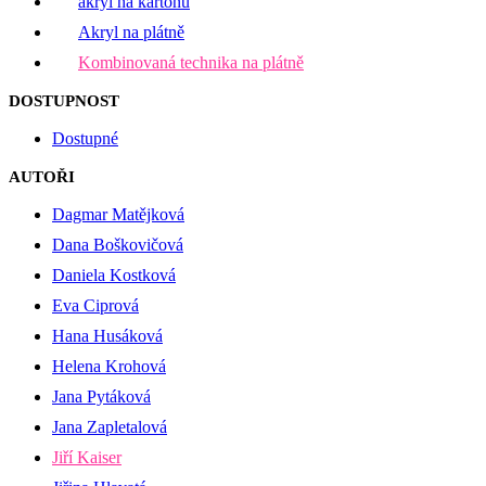
akryl na kartonu
Akryl na plátně
Kombinovaná technika na plátně
DOSTUPNOST
Dostupné
AUTOŘI
Dagmar Matějková
Dana Boškovičová
Daniela Kostková
Eva Ciprová
Hana Husáková
Helena Krohová
Jana Pytáková
Jana Zapletalová
Jiří Kaiser