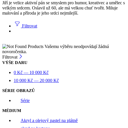
Jiří je velice aktivní pán se smyslem pro humor, kreativec a umělec s
velkým srdcem. Oslavil už 60, ale má velkou chuť tvořit. Miluje
malování a příroda je jeho srdci nejmilejší.
Filtrovat
Vašemu výběru neodpovídají žádná
novoročenka.
Filtrovat
VÝŠE DARU
0
Kč
—
10 000
Kč
10 000
Kč
—
20 000
Kč
SÉRIE OBRAZŮ
Série
MÉDIUM
Akryl a olejový pastel na plátně