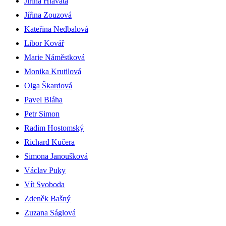
Jiřina Hlavatá
Jiřina Zouzová
Kateřina Nedbalová
Libor Kovář
Marie Náměstková
Monika Krutilová
Olga Škardová
Pavel Bláha
Petr Simon
Radim Hostomský
Richard Kučera
Simona Janoušková
Václav Puky
Vít Svoboda
Zdeněk Bašný
Zuzana Ságlová