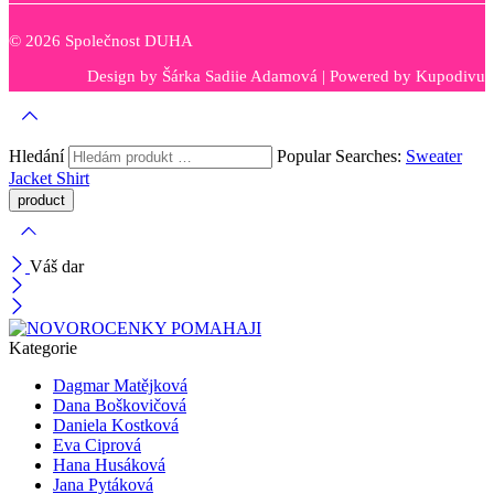
© 2026 Společnost DUHA
Design by
Šárka Sadiie Adamová
| Powered by
Kupodivu
Hledání
Popular Searches:
Sweater
Jacket
Shirt
Váš dar
Kategorie
Dagmar Matějková
Dana Boškovičová
Daniela Kostková
Eva Ciprová
Hana Husáková
Jana Pytáková