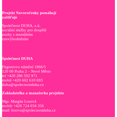
Projekt Novoročenky pomáhají
zaštiťuje
Společnost DUHA, z.ú.
sociální služby pro dospělé
osoby s mentálním
znevýhodněním
Společnost DUHA
Fügnerovo náměstí 1866/5
120 00 Praha 2 – Nové Město
tel +420 286 592 971
mobil +420 602 610 693
duha@spolecnostduha.cz
Zakladatelka a manažerka projektu
Mgr. Margita Losová
mobil: +420 724 034 356
mail: losova@spolecnostduha.cz