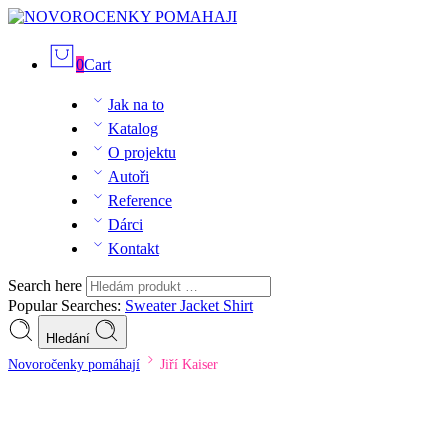
0
Cart
Jak na to
Katalog
O projektu
Autoři
Reference
Dárci
Kontakt
Search here
Popular Searches:
Sweater
Jacket
Shirt
Hledání
Novoročenky pomáhají
Jiří Kaiser