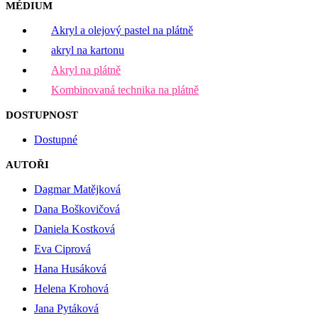
MÉDIUM
Akryl a olejový pastel na plátně
akryl na kartonu
Akryl na plátně
Kombinovaná technika na plátně
DOSTUPNOST
Dostupné
AUTOŘI
Dagmar Matějková
Dana Boškovičová
Daniela Kostková
Eva Ciprová
Hana Husáková
Helena Krohová
Jana Pytáková