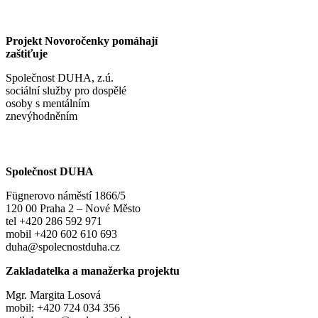
Projekt Novoročenky pomáhají
zaštiťuje
Společnost DUHA, z.ú.
sociální služby pro dospělé
osoby s mentálním
znevýhodněním
Společnost DUHA
Fügnerovo náměstí 1866/5
120 00 Praha 2 – Nové Město
tel +420 286 592 971
mobil +420 602 610 693
duha@spolecnostduha.cz
Zakladatelka a manažerka projektu
Mgr. Margita Losová
mobil: +420 724 034 356