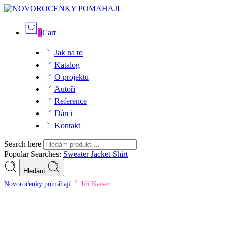
0
Cart
Jak na to
Katalog
O projektu
Autoři
Reference
Dárci
Kontakt
Search here
Popular Searches:
Sweater
Jacket
Shirt
Hledání
Novoročenky pomáhají
Jiří Kaiser