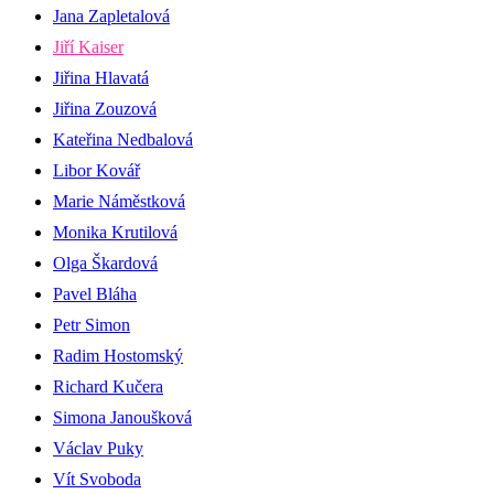
Jana Zapletalová
Jiří Kaiser
Jiřina Hlavatá
Jiřina Zouzová
Kateřina Nedbalová
Libor Kovář
Marie Náměstková
Monika Krutilová
Olga Škardová
Pavel Bláha
Petr Simon
Radim Hostomský
Richard Kučera
Simona Janoušková
Václav Puky
Vít Svoboda