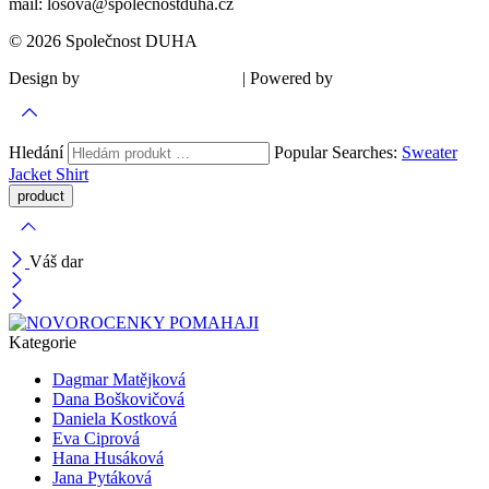
mail: losova@spolecnostduha.cz
© 2026 Společnost DUHA
Design by
| Powered by
Šárka Sadiie Adamová
Kupodivu
Hledání
Popular Searches:
Sweater
Jacket
Shirt
Váš dar
Kategorie
Dagmar Matějková
Dana Boškovičová
Daniela Kostková
Eva Ciprová
Hana Husáková
Jana Pytáková