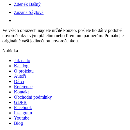
Zdeněk Bašný
Zuzana Ságlová
Ve všech obrazech najdete určité kouzlo, pošlete ho dál v podobě
novoročenky svým přátelům nebo firemním partnerům. Pomáhejte
originálně vaší jedinečnou novoročenkou.
Nabídka
Jak na to
Katalog
O projektu
Autoři
Dárci
Reference
Kontakt
Obchodní podmínky
GDPR
Facebook
Instagram
Youtube
Blog