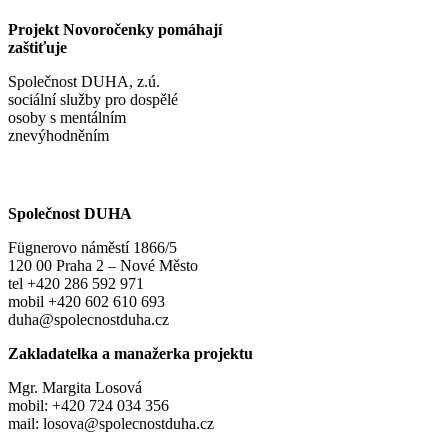
Projekt Novoročenky pomáhají
zaštiťuje
Společnost DUHA, z.ú.
sociální služby pro dospělé
osoby s mentálním
znevýhodněním
Společnost DUHA
Fügnerovo náměstí 1866/5
120 00 Praha 2 – Nové Město
tel +420 286 592 971
mobil +420 602 610 693
duha@spolecnostduha.cz
Zakladatelka a manažerka projektu
Mgr. Margita Losová
mobil: +420 724 034 356
mail: losova@spolecnostduha.cz