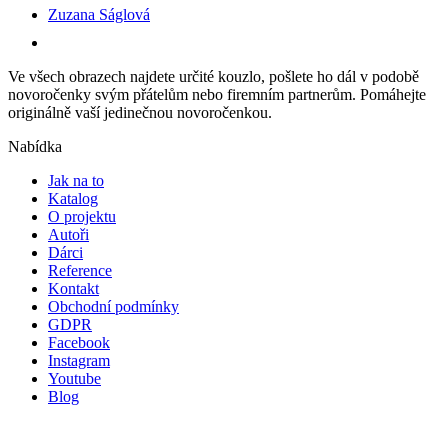
Zuzana Ságlová
Ve všech obrazech najdete určité kouzlo, pošlete ho dál v podobě
novoročenky svým přátelům nebo firemním partnerům. Pomáhejte
originálně vaší jedinečnou novoročenkou.
Nabídka
Jak na to
Katalog
O projektu
Autoři
Dárci
Reference
Kontakt
Obchodní podmínky
GDPR
Facebook
Instagram
Youtube
Blog