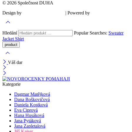
© 2026 Společnost DUHA
Design by
| Powered by
Šárka Sadiie Adamová
Kupodivu
Hledání
Popular Searches:
Sweater
Jacket
Shirt
Váš dar
Kategorie
Dagmar Matějková
Dana Boškovičová
Daniela Kostková
Eva Ciprová
Hana Husáková
Jana Pytáková
Jana Zapletalová
Jiří Kaiser