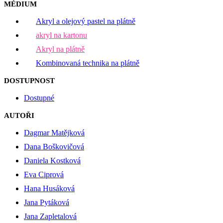
MÉDIUM
Akryl a olejový pastel na plátně
akryl na kartonu
Akryl na plátně
Kombinovaná technika na plátně
DOSTUPNOST
Dostupné
AUTOŘI
Dagmar Matějková
Dana Boškovičová
Daniela Kostková
Eva Ciprová
Hana Husáková
Jana Pytáková
Jana Zapletalová