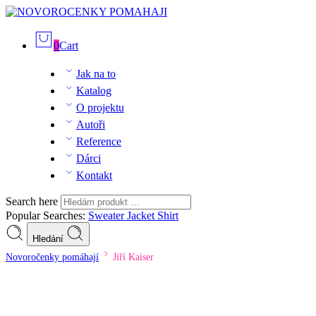
0
Cart
Jak na to
Katalog
O projektu
Autoři
Reference
Dárci
Kontakt
Search here
Popular Searches:
Sweater
Jacket
Shirt
Hledání
Novoročenky pomáhají
Jiří Kaiser