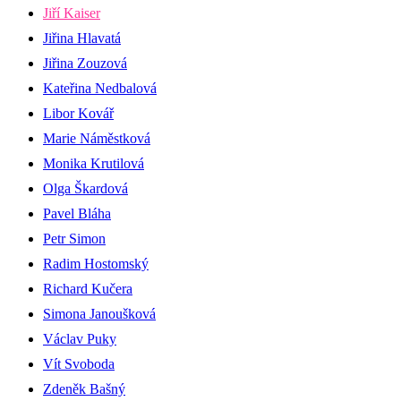
Jiří Kaiser
Jiřina Hlavatá
Jiřina Zouzová
Kateřina Nedbalová
Libor Kovář
Marie Náměstková
Monika Krutilová
Olga Škardová
Pavel Bláha
Petr Simon
Radim Hostomský
Richard Kučera
Simona Janoušková
Václav Puky
Vít Svoboda
Zdeněk Bašný