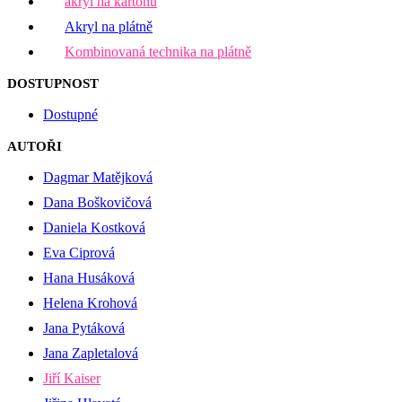
akryl na kartonu
Akryl na plátně
Kombinovaná technika na plátně
DOSTUPNOST
Dostupné
AUTOŘI
Dagmar Matějková
Dana Boškovičová
Daniela Kostková
Eva Ciprová
Hana Husáková
Helena Krohová
Jana Pytáková
Jana Zapletalová
Jiří Kaiser