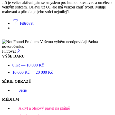
Jiří je velice aktivní pán se smyslem pro humor, kreativec a umělec s
velkým srdcem. Oslavil už 60, ale má velkou chuť tvořit. Miluje
malování a příroda je jeho srdci nejmilejší.
Filtrovat
Vašemu výběru neodpovídají žádná
novoročenka.
Filtrovat
VÝŠE DARU
0
Kč
—
10 000
Kč
10 000
Kč
—
20 000
Kč
SÉRIE OBRAZŮ
Série
MÉDIUM
Akryl a olejový pastel na plátně