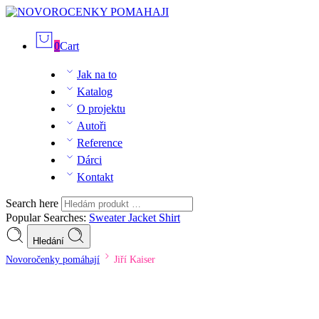
0
Cart
Jak na to
Katalog
O projektu
Autoři
Reference
Dárci
Kontakt
Search here
Popular Searches:
Sweater
Jacket
Shirt
Hledání
Novoročenky pomáhají
Jiří Kaiser