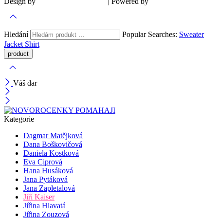
Design by
| Powered by
Šárka Sadiie Adamová
Kupodivu
Hledání
Popular Searches:
Sweater
Jacket
Shirt
Váš dar
Kategorie
Dagmar Matějková
Dana Boškovičová
Daniela Kostková
Eva Ciprová
Hana Husáková
Jana Pytáková
Jana Zapletalová
Jiří Kaiser
Jiřina Hlavatá
Jiřina Zouzová