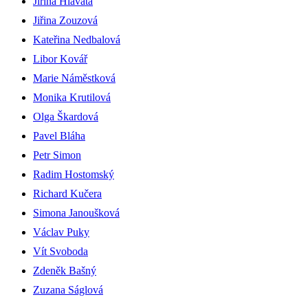
Jiřina Hlavatá
Jiřina Zouzová
Kateřina Nedbalová
Libor Kovář
Marie Náměstková
Monika Krutilová
Olga Škardová
Pavel Bláha
Petr Simon
Radim Hostomský
Richard Kučera
Simona Janoušková
Václav Puky
Vít Svoboda
Zdeněk Bašný
Zuzana Ságlová