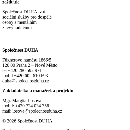
zaštiťuje
Společnost DUHA, z.ú.
sociální služby pro dospělé
osoby s mentálním
znevýhodněním
Společnost DUHA
Fügnerovo náměstí 1866/5
120 00 Praha 2 – Nové Město
tel +420 286 592 971
mobil +420 602 610 693
duha@spolecnostduha.cz
Zakladatelka a manažerka projektu
Mgr. Margita Losová
mobil: +420 724 034 356
mail: losova@spolecnostduha.cz
© 2026 Společnost DUHA