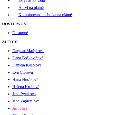
akryl na kartonu
Akryl na plátně
Kombinovaná technika na plátně
DOSTUPNOST
Dostupné
AUTOŘI
Dagmar Matějková
Dana Boškovičová
Daniela Kostková
Eva Ciprová
Hana Husáková
Helena Krohová
Jana Pytáková
Jana Zapletalová
Jiří Kaiser