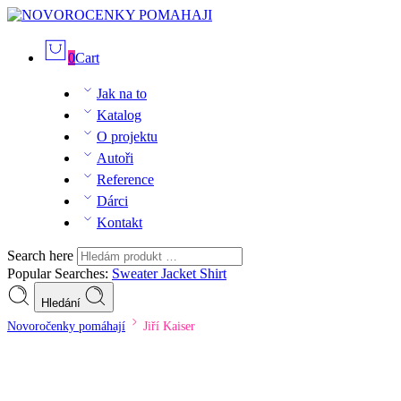
0
Cart
Jak na to
Katalog
O projektu
Autoři
Reference
Dárci
Kontakt
Search here
Popular Searches:
Sweater
Jacket
Shirt
Hledání
Novoročenky pomáhají
Jiří Kaiser