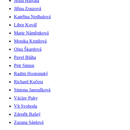
Jiřina Hlavatá
Jiřina Zouzová
Kateřina Nedbalová
Libor Kovář
Marie Náměstková
Monika Krutilová
Olga Škardová
Pavel Bláha
Petr Simon
Radim Hostomský
Richard Kučera
Simona Janoušková
Václav Puky
Vít Svoboda
Zdeněk Bašný
Zuzana Ságlová