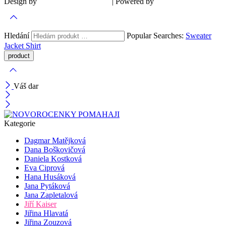
Design by
| Powered by
Šárka Sadiie Adamová
Kupodivu
Hledání
Popular Searches:
Sweater
Jacket
Shirt
Váš dar
Kategorie
Dagmar Matějková
Dana Boškovičová
Daniela Kostková
Eva Ciprová
Hana Husáková
Jana Pytáková
Jana Zapletalová
Jiří Kaiser
Jiřina Hlavatá
Jiřina Zouzová