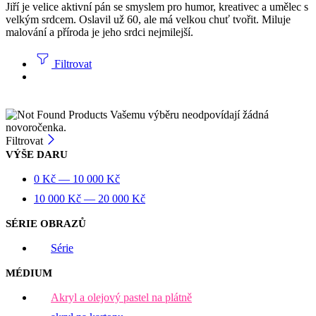
Jiří je velice aktivní pán se smyslem pro humor, kreativec a umělec s
velkým srdcem. Oslavil už 60, ale má velkou chuť tvořit. Miluje
malování a příroda je jeho srdci nejmilejší.
Filtrovat
Vašemu výběru neodpovídají žádná
novoročenka.
Filtrovat
VÝŠE DARU
0
Kč
—
10 000
Kč
10 000
Kč
—
20 000
Kč
SÉRIE OBRAZŮ
Série
MÉDIUM
Akryl a olejový pastel na plátně