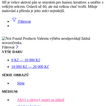
Jiří je velice aktivní pán se smyslem pro humor, kreativec a umělec s
velkým srdcem. Oslavil už 60, ale má velkou chuť tvořit. Miluje
malování a příroda je jeho srdci nejmilejší.
Filtrovat
Vašemu výběru neodpovídají žádná
novoročenka.
Filtrovat
VÝŠE DARU
0
Kč
—
10 000
Kč
10 000
Kč
—
20 000
Kč
SÉRIE OBRAZŮ
Série
MÉDIUM
Akryl a olejový pastel na plátně