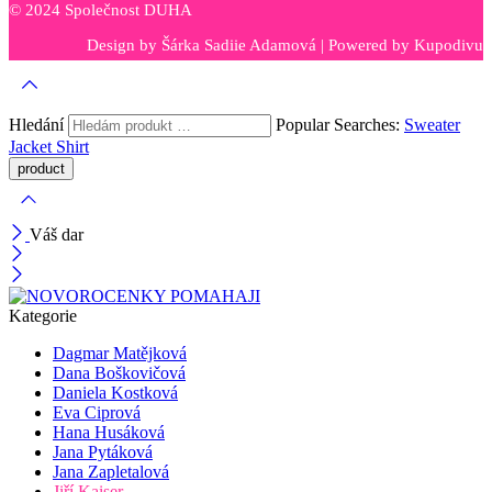
© 2024 Společnost DUHA
Design by
Šárka Sadiie Adamová
| Powered by
Kupodivu
Hledání
Popular Searches:
Sweater
Jacket
Shirt
Váš dar
Kategorie
Dagmar Matějková
Dana Boškovičová
Daniela Kostková
Eva Ciprová
Hana Husáková
Jana Pytáková
Jana Zapletalová
Jiří Kaiser