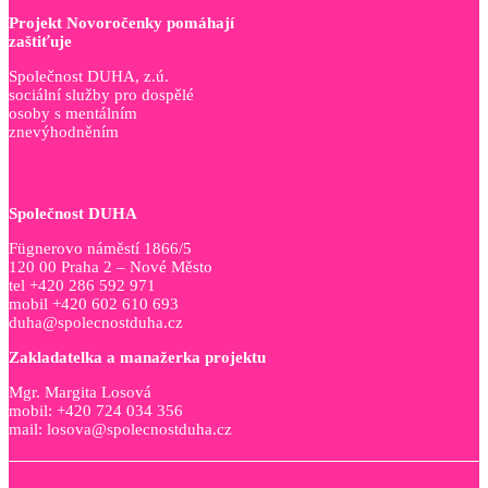
Projekt Novoročenky pomáhají
zaštiťuje
Společnost DUHA, z.ú.
sociální služby pro dospělé
osoby s mentálním
znevýhodněním
Společnost DUHA
Fügnerovo náměstí 1866/5
120 00 Praha 2 – Nové Město
tel +420 286 592 971
mobil +420 602 610 693
duha@spolecnostduha.cz
Zakladatelka a manažerka projektu
Mgr. Margita Losová
mobil: +420 724 034 356
mail: losova@spolecnostduha.cz