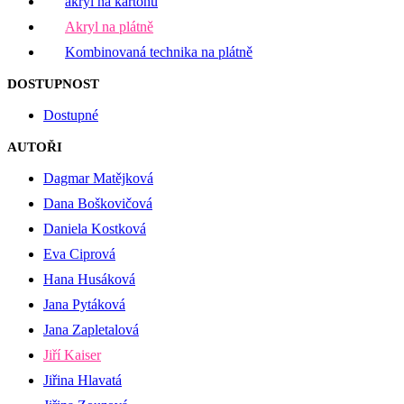
akryl na kartonu
Akryl na plátně
Kombinovaná technika na plátně
DOSTUPNOST
Dostupné
AUTOŘI
Dagmar Matějková
Dana Boškovičová
Daniela Kostková
Eva Ciprová
Hana Husáková
Jana Pytáková
Jana Zapletalová
Jiří Kaiser
Jiřina Hlavatá