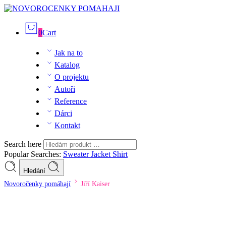
0
Cart
Jak na to
Katalog
O projektu
Autoři
Reference
Dárci
Kontakt
Search here
Popular Searches:
Sweater
Jacket
Shirt
Hledání
Novoročenky pomáhají
Jiří Kaiser