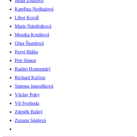
Jiřina Zouzová
Kateřina Nedbalová
Libor Kovář
Marie Náměstková
Monika Krutilová
Olga Škardová
Pavel Bláha
Petr Simon
Radim Hostomský
Richard Kučera
Simona Janoušková
Václav Puky
Vít Svoboda
Zdeněk Bašný
Zuzana Ságlová