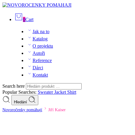
0
Cart
Jak na to
Katalog
O projektu
Autoři
Reference
Dárci
Kontakt
Search here
Popular Searches:
Sweater
Jacket
Shirt
Hledání
Novoročenky pomáhají
Jiří Kaiser