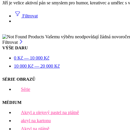
Jiří je velice aktivní pán se smyslem pro humor, kreativec a umělec s 
Filtrovat
Vašemu výběru neodpovídají žádná novoroče
Filtrovat
VÝŠE DARU
0
Kč
—
10 000
Kč
10 000
Kč
—
20 000
Kč
SÉRIE OBRAZŮ
Série
MÉDIUM
Akryl a olejový pastel na plátně
akryl na kartonu
Akryl na plátně