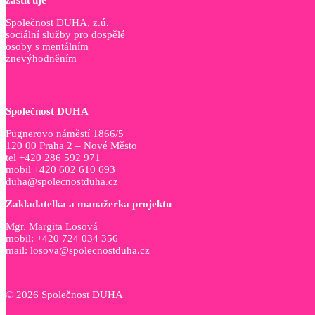
zaštiťuje
Společnost DUHA, z.ú.
sociální služby pro dospělé
osoby s mentálním
znevýhodněním
Společnost DUHA
Fügnerovo náměstí 1866/5
120 00 Praha 2 – Nové Město
tel +420 286 592 971
mobil +420 602 610 693
duha@spolecnostduha.cz
Zakladatelka a manažerka projektu
Mgr. Margita Losová
mobil: +420 724 034 356
mail: losova@spolecnostduha.cz
© 2026 Společnost DUHA