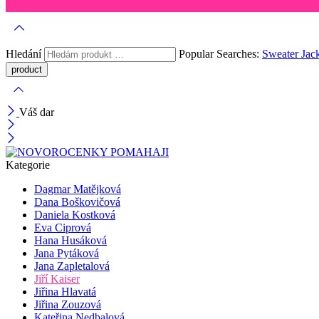
Hledání
Popular Searches:
Sweater
Jac
Váš dar
Kategorie
Dagmar Matějková
Dana Boškovičová
Daniela Kostková
Eva Ciprová
Hana Husáková
Jana Pytáková
Jana Zapletalová
Jiří Kaiser
Jiřina Hlavatá
Jiřina Zouzová
Kateřina Nedbalová