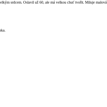
velkým srdcem. Oslavil už 60, ale má velkou chuť tvořit. Miluje malování
nka.