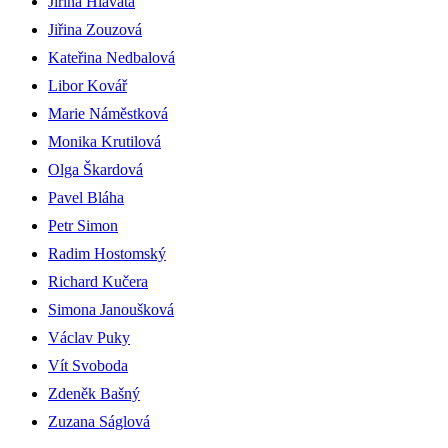
Jiřina Hlavatá
Jiřina Zouzová
Kateřina Nedbalová
Libor Kovář
Marie Náměstková
Monika Krutilová
Olga Škardová
Pavel Bláha
Petr Simon
Radim Hostomský
Richard Kučera
Simona Janoušková
Václav Puky
Vít Svoboda
Zdeněk Bašný
Zuzana Ságlová