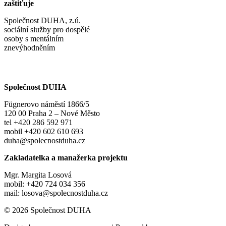
zaštiťuje
Společnost DUHA, z.ú.
sociální služby pro dospělé
osoby s mentálním
znevýhodněním
Společnost DUHA
Fügnerovo náměstí 1866/5
120 00 Praha 2 – Nové Město
tel +420 286 592 971
mobil +420 602 610 693
duha@spolecnostduha.cz
Zakladatelka a manažerka projektu
Mgr. Margita Losová
mobil: +420 724 034 356
mail: losova@spolecnostduha.cz
© 2026 Společnost DUHA