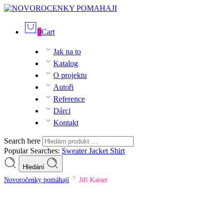
0
Cart
Jak na to
Katalog
O projektu
Autoři
Reference
Dárci
Kontakt
Search here
Popular Searches:
Sweater
Jacket
Shirt
Hledání
Novoročenky pomáhají
Jiří Kaiser