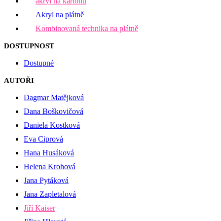
akryl na kartonu
Akryl na plátně
Kombinovaná technika na plátně
DOSTUPNOST
Dostupné
AUTOŘI
Dagmar Matějková
Dana Boškovičová
Daniela Kostková
Eva Ciprová
Hana Husáková
Helena Krohová
Jana Pytáková
Jana Zapletalová
Jiří Kaiser