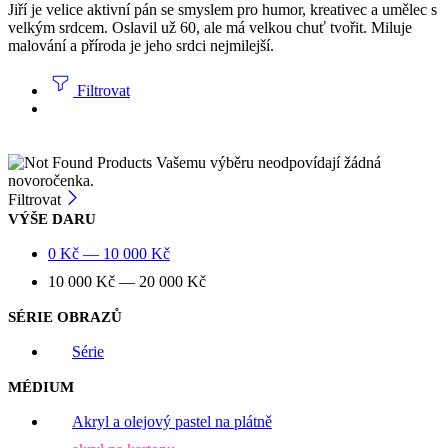
Jiří je velice aktivní pán se smyslem pro humor, kreativec a umělec s
velkým srdcem. Oslavil už 60, ale má velkou chuť tvořit. Miluje
malování a příroda je jeho srdci nejmilejší.
Filtrovat
Vašemu výběru neodpovídají žádná
novoročenka.
Filtrovat
VÝŠE DARU
0
Kč
—
10 000
Kč
10 000
Kč
—
20 000
Kč
SÉRIE OBRAZŮ
Série
MÉDIUM
Akryl a olejový pastel na plátně