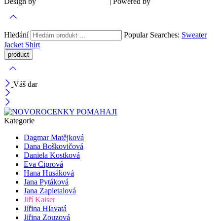
Design by
| Powered by
Šárka Sadiie Adamová
Kupodivu
Hledání
Popular Searches:
Sweater
Jacket
Shirt
Váš dar
Kategorie
Dagmar Matějková
Dana Boškovičová
Daniela Kostková
Eva Ciprová
Hana Husáková
Jana Pytáková
Jana Zapletalová
Jiří Kaiser
Jiřina Hlavatá
Jiřina Zouzová