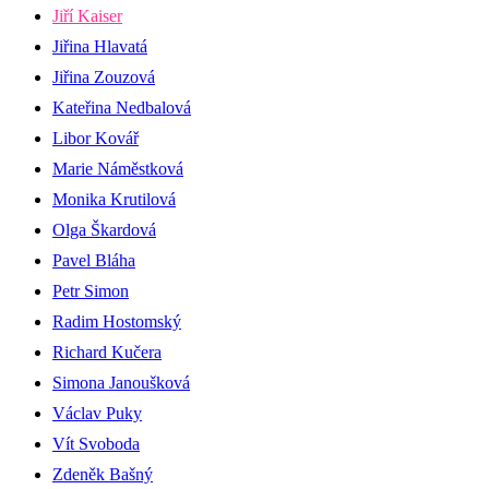
Jiří Kaiser
Jiřina Hlavatá
Jiřina Zouzová
Kateřina Nedbalová
Libor Kovář
Marie Náměstková
Monika Krutilová
Olga Škardová
Pavel Bláha
Petr Simon
Radim Hostomský
Richard Kučera
Simona Janoušková
Václav Puky
Vít Svoboda
Zdeněk Bašný