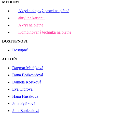
MÉDIUM
Akryl a olejový pastel na plátně
akryl na kartonu
Akryl na plátně
Kombinovaná technika na plátně
DOSTUPNOST
Dostupné
AUTOŘI
Dagmar Matějková
Dana Boškovičová
Daniela Kostková
Eva Ciprová
Hana Husáková
Jana Pytáková
Jana Zapletalová