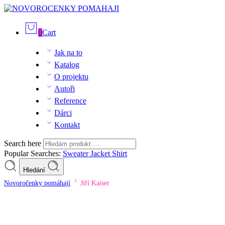
0
Cart
Jak na to
Katalog
O projektu
Autoři
Reference
Dárci
Kontakt
Search here
Popular Searches:
Sweater
Jacket
Shirt
Hledání
Novoročenky pomáhají
Jiří Kaiser