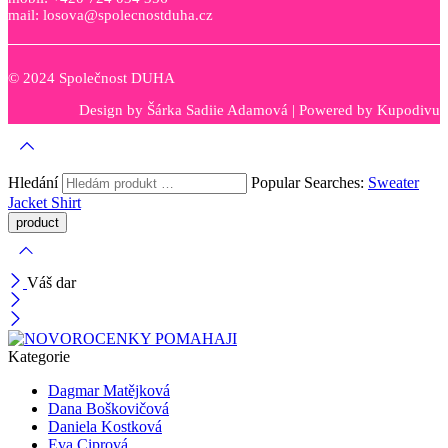
mail: losova@spolecnostduha.cz
© 2024 Společnost DUHA
Design by
Šárka Sadiie Adamová
| Powered by
Kupodivu
Hledání
Popular Searches:
Sweater
Jacket
Shirt
Váš dar
Kategorie
Dagmar Matějková
Dana Boškovičová
Daniela Kostková
Eva Ciprová