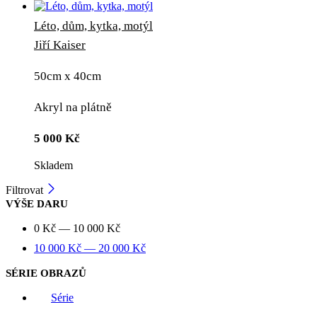
Léto, dům, kytka, motýl
Jiří Kaiser
50cm x 40cm
Akryl na plátně
5 000
Kč
Skladem
Filtrovat
VÝŠE DARU
0
Kč
—
10 000
Kč
10 000
Kč
—
20 000
Kč
SÉRIE OBRAZŮ
Série