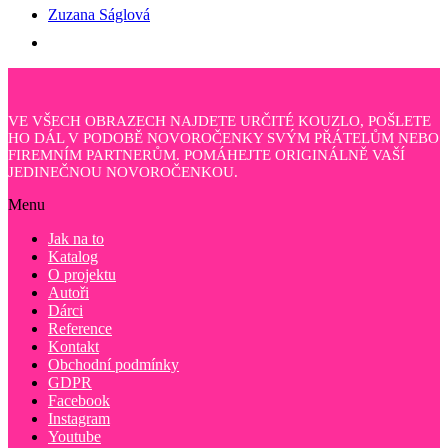
Zuzana Ságlová
VE VŠECH OBRAZECH NAJDETE URČITÉ KOUZLO, POŠLETE
HO DÁL V PODOBĚ NOVOROČENKY SVÝM PŘÁTELŮM NEBO
FIREMNÍM PARTNERŮM. POMÁHEJTE ORIGINÁLNĚ VAŠÍ
JEDINEČNOU NOVOROČENKOU.
Menu
Jak na to
Katalog
O projektu
Autoři
Dárci
Reference
Kontakt
Obchodní podmínky
GDPR
Facebook
Instagram
Youtube