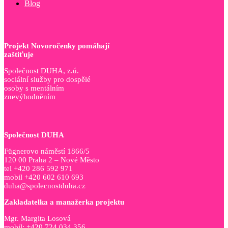
Blog
Projekt Novoročenky pomáhají
zaštiťuje
Společnost DUHA, z.ú.
sociální služby pro dospělé
osoby s mentálním
znevýhodněním
Společnost DUHA
Fügnerovo náměstí 1866/5
120 00 Praha 2 – Nové Město
tel +420 286 592 971
mobil +420 602 610 693
duha@spolecnostduha.cz
Zakladatelka a manažerka projektu
Mgr. Margita Losová
mobil: +420 724 034 356