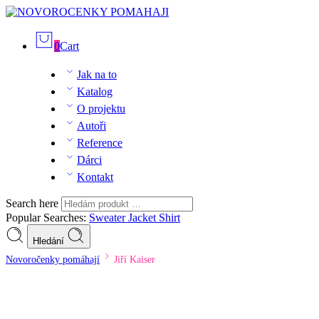
0
Cart
Jak na to
Katalog
O projektu
Autoři
Reference
Dárci
Kontakt
Search here
Popular Searches:
Sweater
Jacket
Shirt
Hledání
Novoročenky pomáhají
Jiří Kaiser