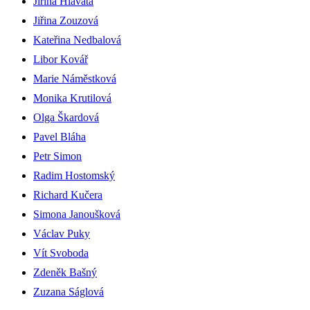
Jiřina Hlavatá
Jiřina Zouzová
Kateřina Nedbalová
Libor Kovář
Marie Náměstková
Monika Krutilová
Olga Škardová
Pavel Bláha
Petr Simon
Radim Hostomský
Richard Kučera
Simona Janoušková
Václav Puky
Vít Svoboda
Zdeněk Bašný
Zuzana Ságlová