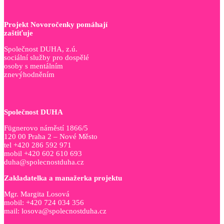
Projekt Novoročenky pomáhají
zaštiťuje
Společnost DUHA, z.ú.
sociální služby pro dospělé
osoby s mentálním
znevýhodněním
Společnost DUHA
Fügnerovo náměstí 1866/5
120 00 Praha 2 – Nové Město
tel +420 286 592 971
mobil +420 602 610 693
duha@spolecnostduha.cz
Zakladatelka a manažerka projektu
Mgr. Margita Losová
mobil: +420 724 034 356
mail: losova@spolecnostduha.cz