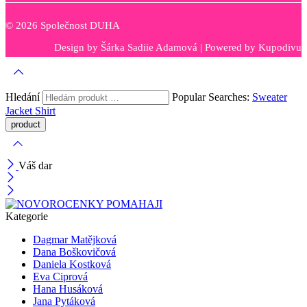
© 2026 Společnost DUHA
Design by
Šárka Sadiie Adamová
| Powered by
Kupodivu
Hledání
Popular Searches:
Sweater
Jacket
Shirt
Váš dar
Kategorie
Dagmar Matějková
Dana Boškovičová
Daniela Kostková
Eva Ciprová
Hana Husáková
Jana Pytáková