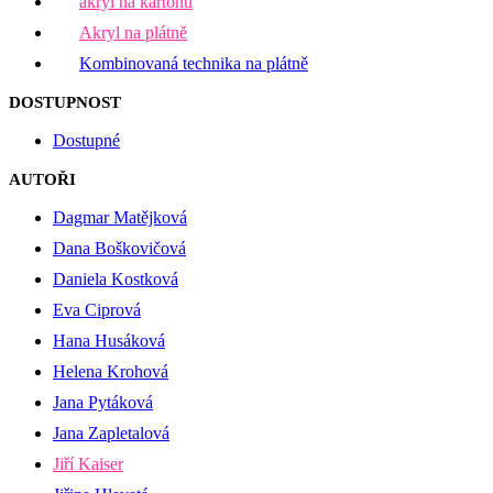
akryl na kartonu
Akryl na plátně
Kombinovaná technika na plátně
DOSTUPNOST
Dostupné
AUTOŘI
Dagmar Matějková
Dana Boškovičová
Daniela Kostková
Eva Ciprová
Hana Husáková
Helena Krohová
Jana Pytáková
Jana Zapletalová
Jiří Kaiser