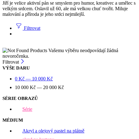
Jiří je velice aktivní pán se smyslem pro humor, kreativec a umělec s
velkým srdcem. Oslavil už 60, ale má velkou chuť tvořit. Miluje
malování a příroda je jeho srdci nejmilejší.
Filtrovat
Vašemu výběru neodpovídají žádná
novoročenka.
Filtrovat
VÝŠE DARU
0
Kč
—
10 000
Kč
10 000
Kč
—
20 000
Kč
SÉRIE OBRAZŮ
Série
MÉDIUM
Akryl a olejový pastel na plátně