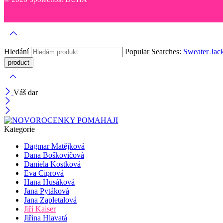
Hledání
Popular Searches:
Sweater
Jac
Váš dar
Kategorie
Dagmar Matějková
Dana Boškovičová
Daniela Kostková
Eva Ciprová
Hana Husáková
Jana Pytáková
Jana Zapletalová
Jiří Kaiser
Jiřina Hlavatá