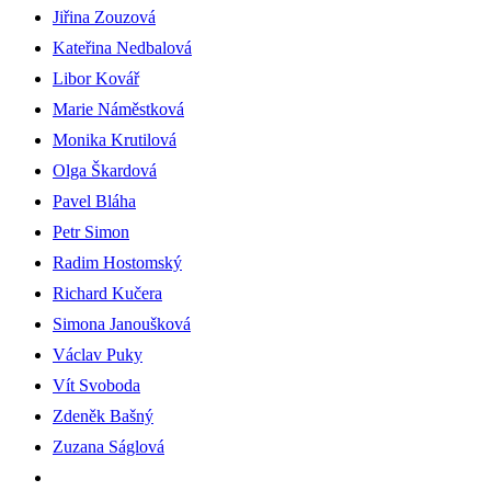
Jiřina Zouzová
Kateřina Nedbalová
Libor Kovář
Marie Náměstková
Monika Krutilová
Olga Škardová
Pavel Bláha
Petr Simon
Radim Hostomský
Richard Kučera
Simona Janoušková
Václav Puky
Vít Svoboda
Zdeněk Bašný
Zuzana Ságlová