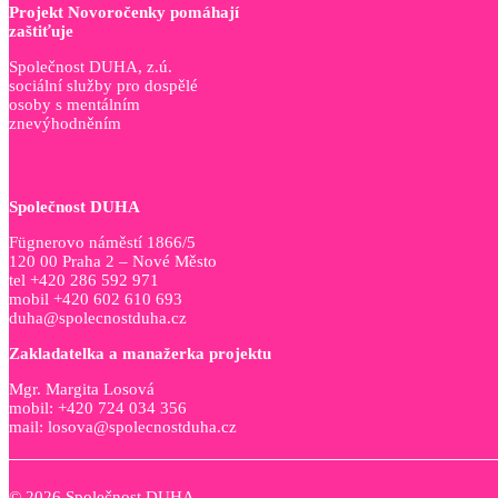
Projekt Novoročenky pomáhají
zaštiťuje
Společnost DUHA, z.ú.
sociální služby pro dospělé
osoby s mentálním
znevýhodněním
Společnost DUHA
Fügnerovo náměstí 1866/5
120 00 Praha 2 – Nové Město
tel +420 286 592 971
mobil +420 602 610 693
duha@spolecnostduha.cz
Zakladatelka a manažerka projektu
Mgr. Margita Losová
mobil: +420 724 034 356
mail: losova@spolecnostduha.cz
© 2026 Společnost DUHA