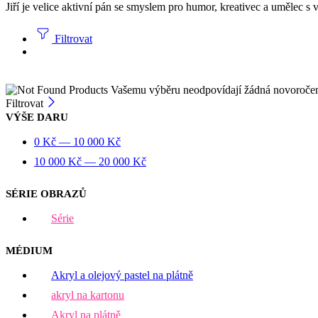
Jiří je velice aktivní pán se smyslem pro humor, kreativec a umělec s 
Filtrovat
Vašemu výběru neodpovídají žádná novoroče
Filtrovat
VÝŠE DARU
0
Kč
—
10 000
Kč
10 000
Kč
—
20 000
Kč
SÉRIE OBRAZŮ
Série
MÉDIUM
Akryl a olejový pastel na plátně
akryl na kartonu
Akryl na plátně