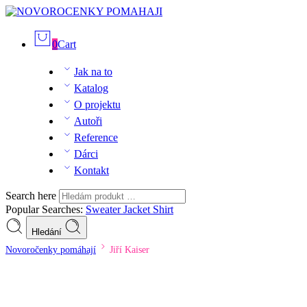
0
Cart
Jak na to
Katalog
O projektu
Autoři
Reference
Dárci
Kontakt
Search here
Popular Searches:
Sweater
Jacket
Shirt
Hledání
Novoročenky pomáhají
Jiří Kaiser