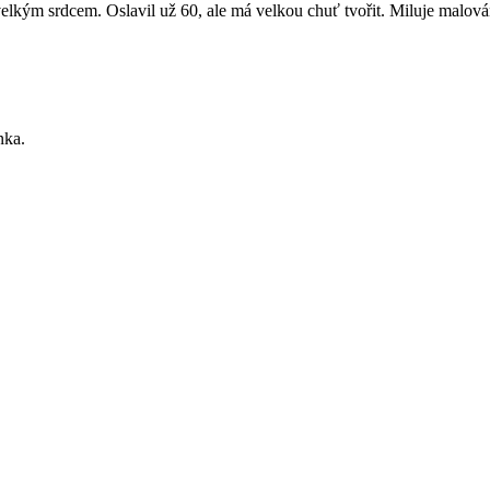
velkým srdcem. Oslavil už 60, ale má velkou chuť tvořit. Miluje malování
nka.