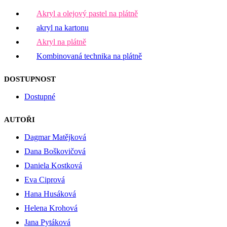
Akryl a olejový pastel na plátně
akryl na kartonu
Akryl na plátně
Kombinovaná technika na plátně
DOSTUPNOST
Dostupné
AUTOŘI
Dagmar Matějková
Dana Boškovičová
Daniela Kostková
Eva Ciprová
Hana Husáková
Helena Krohová
Jana Pytáková