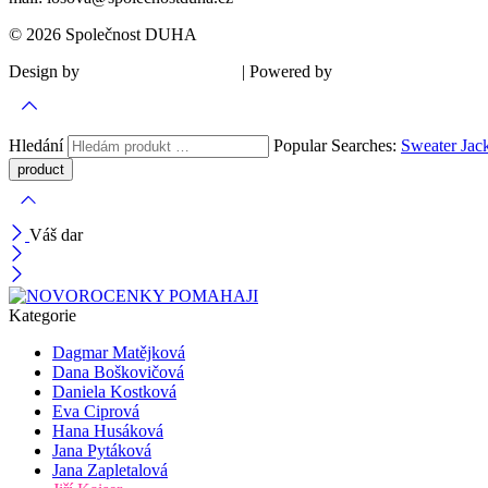
© 2026 Společnost DUHA
Design by
| Powered by
Šárka Sadiie Adamová
Kupodivu
Hledání
Popular Searches:
Sweater
Jac
Váš dar
Kategorie
Dagmar Matějková
Dana Boškovičová
Daniela Kostková
Eva Ciprová
Hana Husáková
Jana Pytáková
Jana Zapletalová