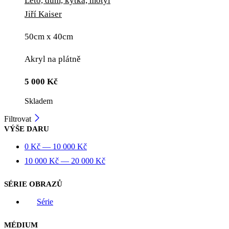
Léto, dům, kytka, motýl
Jiří Kaiser
50cm x 40cm
Akryl na plátně
5 000
Kč
Skladem
Filtrovat
VÝŠE DARU
0
Kč
—
10 000
Kč
10 000
Kč
—
20 000
Kč
SÉRIE OBRAZŮ
Série
MÉDIUM