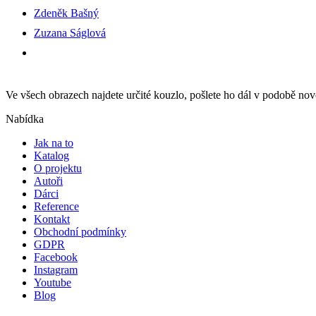
Zdeněk Bašný
Zuzana Ságlová
Ve všech obrazech najdete určité kouzlo, pošlete ho dál v podobě n
Nabídka
Jak na to
Katalog
O projektu
Autoři
Dárci
Reference
Kontakt
Obchodní podmínky
GDPR
Facebook
Instagram
Youtube
Blog