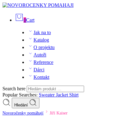
0
Cart
Jak na to
Katalog
O projektu
Autoři
Reference
Dárci
Kontakt
Search here
Popular Searches:
Sweater
Jacket
Shirt
Hledání
Novoročenky pomáhají
Jiří Kaiser