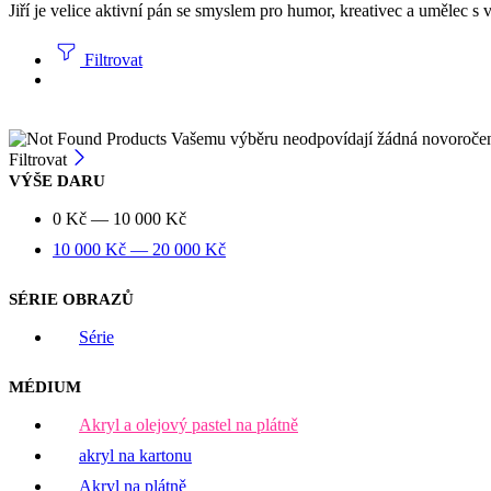
Jiří je velice aktivní pán se smyslem pro humor, kreativec a umělec s 
Filtrovat
Vašemu výběru neodpovídají žádná novoroče
Filtrovat
VÝŠE DARU
0
Kč
—
10 000
Kč
10 000
Kč
—
20 000
Kč
SÉRIE OBRAZŮ
Série
MÉDIUM
Akryl a olejový pastel na plátně
akryl na kartonu
Akryl na plátně