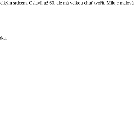
velkým srdcem. Oslavil už 60, ale má velkou chuť tvořit. Miluje malování
nka.