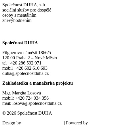
Společnost DUHA, z.ú.
sociální služby pro dospělé
osoby s mentálním
znevýhodněním
Společnost DUHA
Fügnerovo náměstí 1866/5
120 00 Praha 2 – Nové Město
tel +420 286 592 971
mobil +420 602 610 693
duha@spolecnostduha.cz
Zakladatelka a manažerka projektu
Mgr. Margita Losová
mobil: +420 724 034 356
mail: losova@spolecnostduha.cz
© 2026 Společnost DUHA
Design by
| Powered by
Šárka Sadiie Adamová
Kupodivu