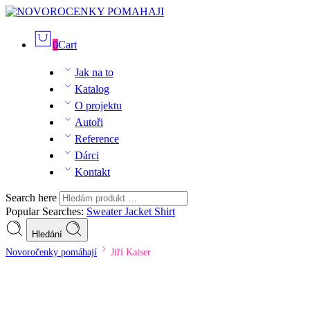
0
Cart
Jak na to
Katalog
O projektu
Autoři
Reference
Dárci
Kontakt
Search here
Popular Searches:
Sweater
Jacket
Shirt
Hledání
Novoročenky pomáhají
Jiří Kaiser