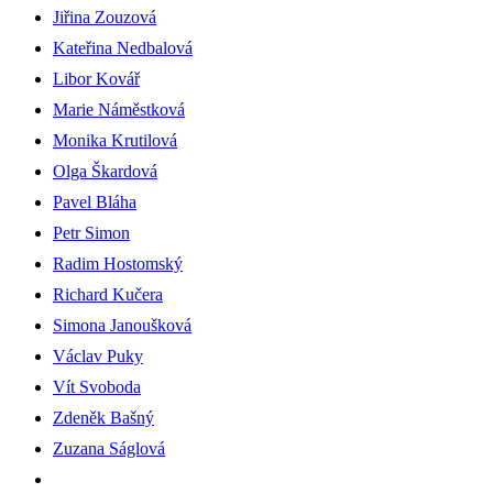
Jiřina Zouzová
Kateřina Nedbalová
Libor Kovář
Marie Náměstková
Monika Krutilová
Olga Škardová
Pavel Bláha
Petr Simon
Radim Hostomský
Richard Kučera
Simona Janoušková
Václav Puky
Vít Svoboda
Zdeněk Bašný
Zuzana Ságlová