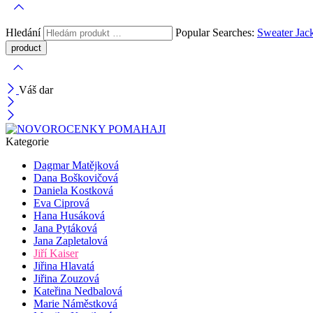
Hledání
Popular Searches:
Sweater
Jac
Váš dar
Kategorie
Dagmar Matějková
Dana Boškovičová
Daniela Kostková
Eva Ciprová
Hana Husáková
Jana Pytáková
Jana Zapletalová
Jiří Kaiser
Jiřina Hlavatá
Jiřina Zouzová
Kateřina Nedbalová
Marie Náměstková