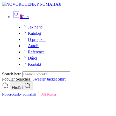
0
Cart
Jak na to
Katalog
O projektu
Autoři
Reference
Dárci
Kontakt
Search here
Popular Searches:
Sweater
Jacket
Shirt
Hledání
Novoročenky pomáhají
Jiří Kaiser