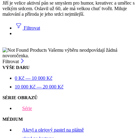
Jiří je velice aktivní pán se smyslem pro humor, kreativec a umělec s
velkým srdcem. Oslavil už 60, ale má velkou chuť tvořit. Miluje
malování a příroda je jeho srdci nejmilejší.
Filtrovat
Vašemu výběru neodpovídají žádná
novoročenka.
Filtrovat
VÝŠE DARU
0
Kč
—
10 000
Kč
10 000
Kč
—
20 000
Kč
SÉRIE OBRAZŮ
Série
MÉDIUM
Akryl a olejový pastel na plátně