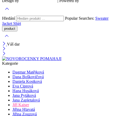
Design by
| Powered by
Šárka Sadiie Adamová
Kupodivu
Hledání
Popular Searches:
Sweater
Jacket
Shirt
Váš dar
Kategorie
Dagmar Matějková
Dana Boškovičová
Daniela Kostková
Eva Ciprová
Hana Husáková
Jana Pytáková
Jana Zapletalová
Jiří Kaiser
Jiřina Hlavatá
Jiřina Zouzová