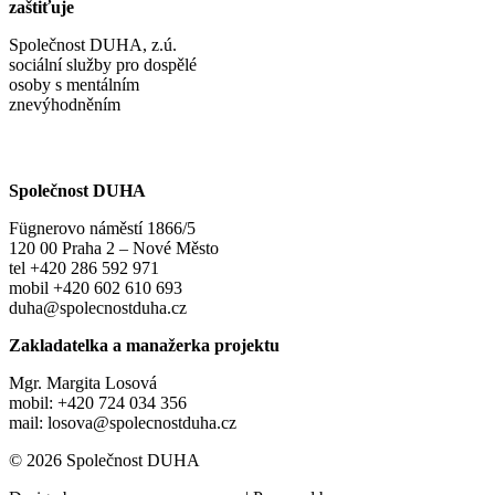
zaštiťuje
Společnost DUHA, z.ú.
sociální služby pro dospělé
osoby s mentálním
znevýhodněním
Společnost DUHA
Fügnerovo náměstí 1866/5
120 00 Praha 2 – Nové Město
tel +420 286 592 971
mobil +420 602 610 693
duha@spolecnostduha.cz
Zakladatelka a manažerka projektu
Mgr. Margita Losová
mobil: +420 724 034 356
mail: losova@spolecnostduha.cz
© 2026 Společnost DUHA