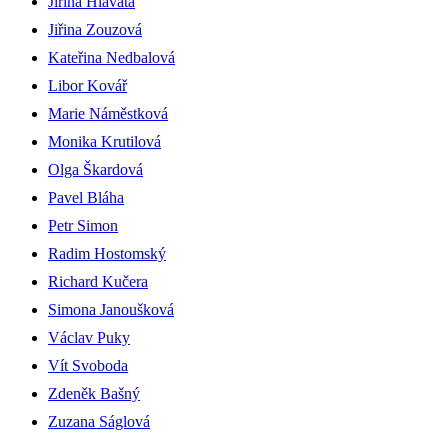
Jiřina Hlavatá
Jiřina Zouzová
Kateřina Nedbalová
Libor Kovář
Marie Náměstková
Monika Krutilová
Olga Škardová
Pavel Bláha
Petr Simon
Radim Hostomský
Richard Kučera
Simona Janoušková
Václav Puky
Vít Svoboda
Zdeněk Bašný
Zuzana Ságlová