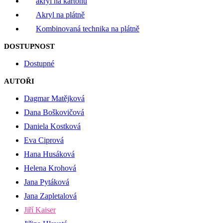
akryl na kartonu
Akryl na plátně
Kombinovaná technika na plátně
DOSTUPNOST
Dostupné
AUTOŘI
Dagmar Matějková
Dana Boškovičová
Daniela Kostková
Eva Ciprová
Hana Husáková
Helena Krohová
Jana Pytáková
Jana Zapletalová
Jiří Kaiser