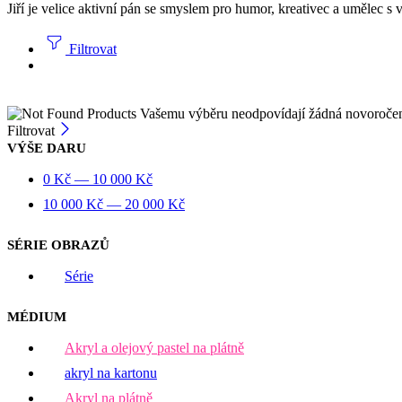
Jiří je velice aktivní pán se smyslem pro humor, kreativec a umělec s 
Filtrovat
Vašemu výběru neodpovídají žádná novoroče
Filtrovat
VÝŠE DARU
0
Kč
—
10 000
Kč
10 000
Kč
—
20 000
Kč
SÉRIE OBRAZŮ
Série
MÉDIUM
Akryl a olejový pastel na plátně
akryl na kartonu
Akryl na plátně