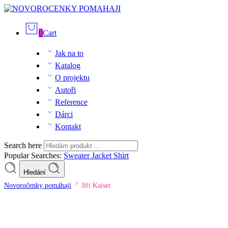
0
Cart
Jak na to
Katalog
O projektu
Autoři
Reference
Dárci
Kontakt
Search here
Popular Searches:
Sweater
Jacket
Shirt
Hledání
Novoročenky pomáhají
Jiří Kaiser