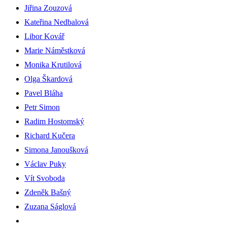
Jiřina Zouzová
Kateřina Nedbalová
Libor Kovář
Marie Náměstková
Monika Krutilová
Olga Škardová
Pavel Bláha
Petr Simon
Radim Hostomský
Richard Kučera
Simona Janoušková
Václav Puky
Vít Svoboda
Zdeněk Bašný
Zuzana Ságlová