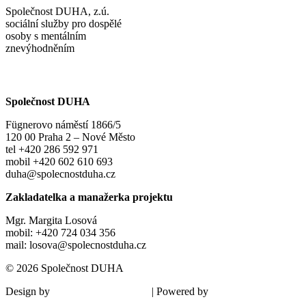
Společnost DUHA, z.ú.
sociální služby pro dospělé
osoby s mentálním
znevýhodněním
Společnost DUHA
Fügnerovo náměstí 1866/5
120 00 Praha 2 – Nové Město
tel +420 286 592 971
mobil +420 602 610 693
duha@spolecnostduha.cz
Zakladatelka a manažerka projektu
Mgr. Margita Losová
mobil: +420 724 034 356
mail: losova@spolecnostduha.cz
© 2026 Společnost DUHA
Design by
| Powered by
Šárka Sadiie Adamová
Kupodivu