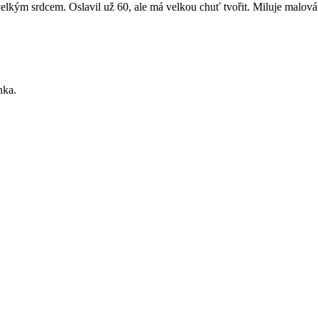
velkým srdcem. Oslavil už 60, ale má velkou chuť tvořit. Miluje malování
nka.