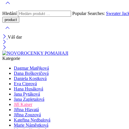
Hledání
Popular Searches:
Sweater
Jac
Váš dar
Kategorie
Dagmar Matějková
Dana Boškovičová
Daniela Kostková
Eva Ciprová
Hana Husáková
Jana Pytáková
Jana Zapletalová
Jiří Kaiser
Jiřina Hlavatá
Jiřina Zouzová
Kateřina Nedbalová
Marie Náměstková