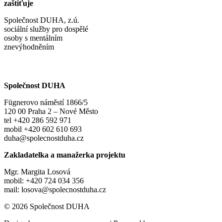
zaštiťuje
Společnost DUHA, z.ú.
sociální služby pro dospělé
osoby s mentálním
znevýhodněním
Společnost DUHA
Fügnerovo náměstí 1866/5
120 00 Praha 2 – Nové Město
tel +420 286 592 971
mobil +420 602 610 693
duha@spolecnostduha.cz
Zakladatelka a manažerka projektu
Mgr. Margita Losová
mobil: +420 724 034 356
mail: losova@spolecnostduha.cz
© 2026 Společnost DUHA