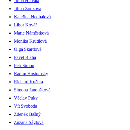
Jiřina Hlavatá
Jiřina Zouzová
Kateřina Nedbalová
Libor Kovář
Marie Náměstková
Monika Krutilová
Olga Škardová
Pavel Bláha
Petr Simon
Radim Hostomský
Richard Kučera
Simona Janoušková
Václav Puky
Vít Svoboda
Zdeněk Bašný
Zuzana Ságlová