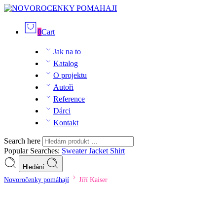
0
Cart
Jak na to
Katalog
O projektu
Autoři
Reference
Dárci
Kontakt
Search here
Popular Searches:
Sweater
Jacket
Shirt
Hledání
Novoročenky pomáhají
Jiří Kaiser