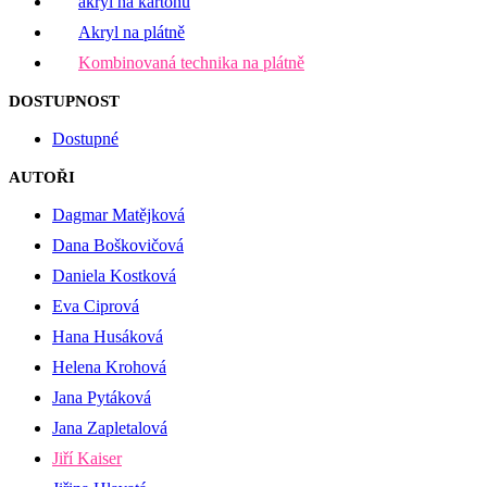
akryl na kartonu
Akryl na plátně
Kombinovaná technika na plátně
DOSTUPNOST
Dostupné
AUTOŘI
Dagmar Matějková
Dana Boškovičová
Daniela Kostková
Eva Ciprová
Hana Husáková
Helena Krohová
Jana Pytáková
Jana Zapletalová
Jiří Kaiser