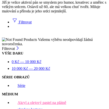
Jiří je velice aktivní pán se smyslem pro humor, kreativec a umělec s
velkým srdcem. Oslavil už 60, ale má velkou chuť tvořit. Miluje
malování a příroda je jeho srdci nejmilejší.
Filtrovat
Vašemu výběru neodpovídají žádná
novoročenka.
Filtrovat
VÝŠE DARU
0
Kč
—
10 000
Kč
10 000
Kč
—
20 000
Kč
SÉRIE OBRAZŮ
Série
MÉDIUM
Akryl a olejový pastel na plátně