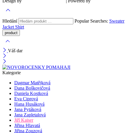
Design by
| Powered by
Šárka Sadiie Adamová
Kupodivu
Hledání
Popular Searches:
Sweater
Jacket
Shirt
Váš dar
Kategorie
Dagmar Matějková
Dana Boškovičová
Daniela Kostková
Eva Ciprová
Hana Husáková
Jana Pytáková
Jana Zapletalová
Jiří Kaiser
Jiřina Hlavatá
Jiřina Zouzová