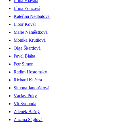
Jiřina Hlavatá
Jiřina Zouzová
Kateřina Nedbalová
Libor Kovář
Marie Náměstková
Monika Krutilová
Olga Škardová
Pavel Bláha
Petr Simon
Radim Hostomský
Richard Kučera
Simona Janoušková
Václav Puky
Vít Svoboda
Zdeněk Bašný
Zuzana Ságlová