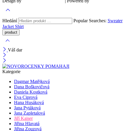
Design by
| Powered by
Šárka Sadiie Adamová
Kupodivu
Hledání
Popular Searches:
Sweater
Jacket
Shirt
Váš dar
Kategorie
Dagmar Matějková
Dana Boškovičová
Daniela Kostková
Eva Ciprová
Hana Husáková
Jana Pytáková
Jana Zapletalová
Jiří Kaiser
Jiřina Hlavatá
Jiřina Zouzová