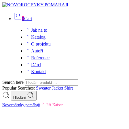
0
Cart
Jak na to
Katalog
O projektu
Autoři
Reference
Dárci
Kontakt
Search here
Popular Searches:
Sweater
Jacket
Shirt
Hledání
Novoročenky pomáhají
Jiří Kaiser