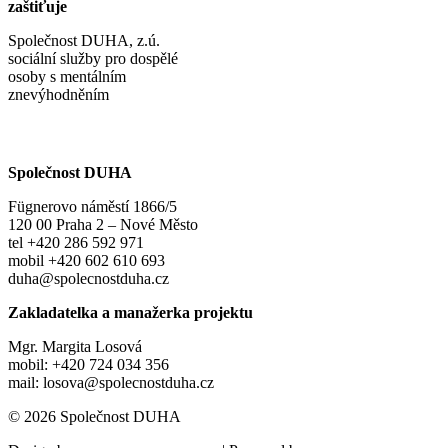
zaštiťuje
Společnost DUHA, z.ú.
sociální služby pro dospělé
osoby s mentálním
znevýhodněním
Společnost DUHA
Fügnerovo náměstí 1866/5
120 00 Praha 2 – Nové Město
tel +420 286 592 971
mobil +420 602 610 693
duha@spolecnostduha.cz
Zakladatelka a manažerka projektu
Mgr. Margita Losová
mobil: +420 724 034 356
mail: losova@spolecnostduha.cz
© 2026 Společnost DUHA