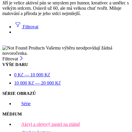
Jiří je velice aktivní pán se smyslem pro humor, kreativec a umělec s
velkým srdcem. Oslavil už 60, ale má velkou chuť tvořit. Miluje
malování a příroda je jeho srdci nejmilejší.
Filtrovat
Vašemu výběru neodpovídají žádná
novoročenka.
Filtrovat
VÝŠE DARU
0
Kč
—
10 000
Kč
10 000
Kč
—
20 000
Kč
SÉRIE OBRAZŮ
Série
MÉDIUM
Akryl a olejový pastel na plátně