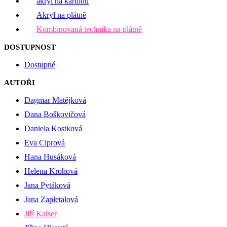
akryl na kartonu
Akryl na plátně
Kombinovaná technika na plátně
DOSTUPNOST
Dostupné
AUTOŘI
Dagmar Matějková
Dana Boškovičová
Daniela Kostková
Eva Ciprová
Hana Husáková
Helena Krohová
Jana Pytáková
Jana Zapletalová
Jiří Kaiser