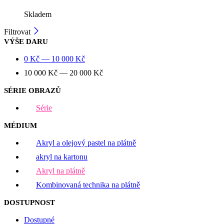
Skladem
Filtrovat
VÝŠE DARU
0
Kč
—
10 000
Kč
10 000
Kč
—
20 000
Kč
SÉRIE OBRAZŮ
Série
MÉDIUM
Akryl a olejový pastel na plátně
akryl na kartonu
Akryl na plátně
Kombinovaná technika na plátně
DOSTUPNOST
Dostupné