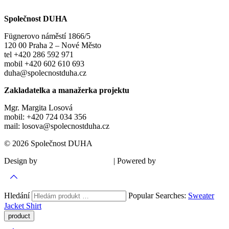
Společnost DUHA
Fügnerovo náměstí 1866/5
120 00 Praha 2 – Nové Město
tel +420 286 592 971
mobil +420 602 610 693
duha@spolecnostduha.cz
Zakladatelka a manažerka projektu
Mgr. Margita Losová
mobil: +420 724 034 356
mail: losova@spolecnostduha.cz
© 2026 Společnost DUHA
Design by
| Powered by
Šárka Sadiie Adamová
Kupodivu
Hledání
Popular Searches:
Sweater
Jacket
Shirt