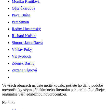
Monika Krutilová
Olga Škardová
Pavel Bláha
Petr Simon
Radim Hostomský
Richard Kučera
Simona Janoušková
Václav Puky
Vít Svoboda
Zdeněk Bašný
Zuzana Ságlová
Ve všech obrazech najdete určité kouzlo, pošlete ho dál v podobě
novoročenky svým přátelům nebo firemním partnerům. Pomáhejte
originálně vaší jedinečnou novoročenkou.
Nabídka