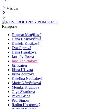
Váš dar
Kategorie
Dagmar Matějková
Dana Boškovičová
Daniela Kostková
Eva Ciprová
Hana Husáková
Jana Pytáková
Jana Zapletalová
Jiří Kaiser
Jiřina Hlavatá
Jiřina Zouzová
Kateřina Nedbalová
Marie Náměstková
Monika Krutilová
Olga Škardová
Pavel Bláha
Petr Simon
Radim Hostomský