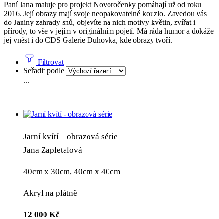
Paní Jana maluje pro projekt Novoročenky pomáhají už od roku
2016. Její obrazy mají svoje neopakovatelné kouzlo. Zavedou vás
do Janiny zahrady snů, objevíte na nich motivy květin, zvířat i
přírody, to vše v jejím v originálním pojetí. Má ráda humor a dokáže
jej vnést i do CDS Galerie Duhovka, kde obrazy tvoří.
Filtrovat
Seřadit podle
...
Jarní kvítí – obrazová série
Jana Zapletalová
40cm x 30cm, 40cm x 40cm
Akryl na plátně
12 000
Kč