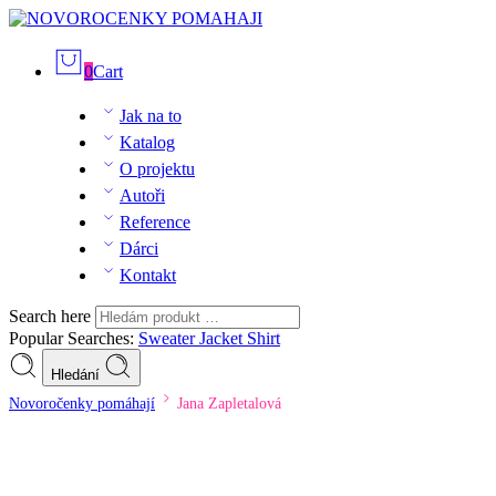
0
Cart
Jak na to
Katalog
O projektu
Autoři
Reference
Dárci
Kontakt
Search here
Popular Searches:
Sweater
Jacket
Shirt
Hledání
Novoročenky pomáhají
Jana Zapletalová