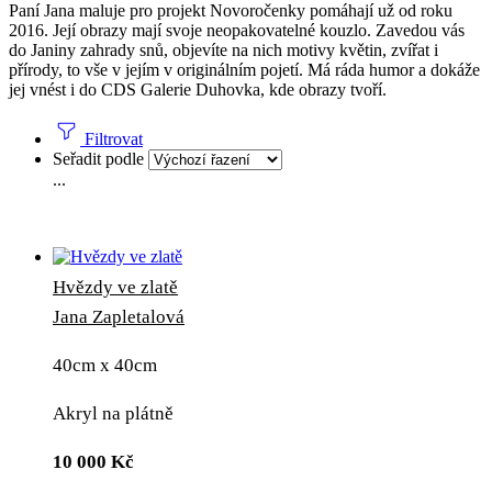
Paní Jana maluje pro projekt Novoročenky pomáhají už od roku
2016. Její obrazy mají svoje neopakovatelné kouzlo. Zavedou vás
do Janiny zahrady snů, objevíte na nich motivy květin, zvířat i
přírody, to vše v jejím v originálním pojetí. Má ráda humor a dokáže
jej vnést i do CDS Galerie Duhovka, kde obrazy tvoří.
Filtrovat
Seřadit podle
...
Hvězdy ve zlatě
Jana Zapletalová
40cm x 40cm
Akryl na plátně
10 000
Kč