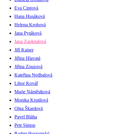
Eva Ciprová
Hana Husáková
Helena Krohová
Jana Pytáková
Jana Zapletalová
Jiří Kaiser
Jiřina Hlavatá
Jiřina Zouzová
Kateřina Nedbalová
Libor Kovář
Marie Náměstková
Monika Krutilová
Olga Škardová
Pavel Bláha
Petr Simon
Radim Hostomský