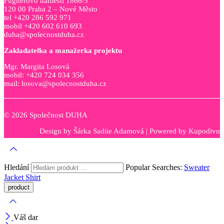
Fügnerovo náměstí 1866/5
120 00 Praha 2 – Nové Město
tel +420 286 592 971
mobil +420 602 610 693
duha@spolecnostduha.cz
Zakladatelka a manažerka projektu
Mgr. Margita Losová
mobil: +420 724 034 356
mail: losova@spolecnostduha.cz
© 2026 Společnost DUHA
Design by
Šárka Sadiie Adamová
| Powered by
Kupodivu
Hledání
Popular Searches:
Sweater
Jacket
Shirt
Váš dar