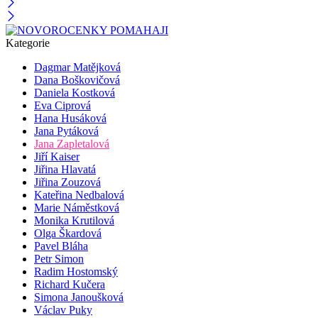
Kategorie
Dagmar Matějková
Dana Boškovičová
Daniela Kostková
Eva Ciprová
Hana Husáková
Jana Pytáková
Jana Zapletalová
Jiří Kaiser
Jiřina Hlavatá
Jiřina Zouzová
Kateřina Nedbalová
Marie Náměstková
Monika Krutilová
Olga Škardová
Pavel Bláha
Petr Simon
Radim Hostomský
Richard Kučera
Simona Janoušková
Václav Puky