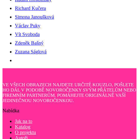
Richard Kučera
Simona Janoušková
Václav Puky
Vít Svoboda
Zdeněk Bašný
Zuzana Ságlová
VE VŠECH OBRAZECH NAJDETE URČITÉ KOUZLO, POŠLETE
HO DÁL V PODOBĚ NOVOROČENKY SVÝM PŘÁTELŮM NEBO
FIREMNÍM PARTNERŮM. POMÁHEJTE ORIGINÁLNĚ VAŠÍ
JEDINEČNOU NOVOROČENKOU.
Nabídka
Jak na to
Katalog
O projektu
Autoři