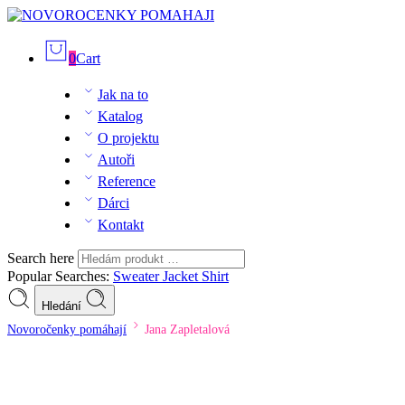
0
Cart
Jak na to
Katalog
O projektu
Autoři
Reference
Dárci
Kontakt
Search here
Popular Searches:
Sweater
Jacket
Shirt
Hledání
Novoročenky pomáhají
Jana Zapletalová