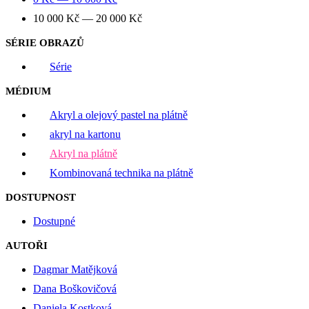
10 000
Kč
—
20 000
Kč
SÉRIE OBRAZŮ
Série
MÉDIUM
Akryl a olejový pastel na plátně
akryl na kartonu
Akryl na plátně
Kombinovaná technika na plátně
DOSTUPNOST
Dostupné
AUTOŘI
Dagmar Matějková
Dana Boškovičová
Daniela Kostková