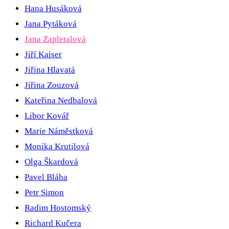
Hana Husáková
Jana Pytáková
Jana Zapletalová
Jiří Kaiser
Jiřina Hlavatá
Jiřina Zouzová
Kateřina Nedbalová
Libor Kovář
Marie Náměstková
Monika Krutilová
Olga Škardová
Pavel Bláha
Petr Simon
Radim Hostomský
Richard Kučera