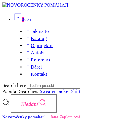
0
Cart
Jak na to
Katalog
O projektu
Autoři
Reference
Dárci
Kontakt
Search here
Popular Searches:
Sweater
Jacket
Shirt
Hledání
Novoročenky pomáhají
Jana Zapletalová