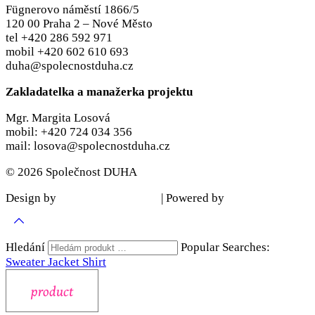
Fügnerovo náměstí 1866/5
120 00 Praha 2 – Nové Město
tel +420 286 592 971
mobil +420 602 610 693
duha@spolecnostduha.cz
Zakladatelka a manažerka projektu
Mgr. Margita Losová
mobil: +420 724 034 356
mail: losova@spolecnostduha.cz
© 2026 Společnost DUHA
Design by
| Powered by
Šárka Sadiie Adamová
Kupodivu
Hledání
Popular Searches:
Sweater
Jacket
Shirt