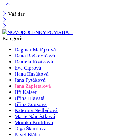
Váš dar
Kategorie
Dagmar Matějková
Dana Boškovičová
Daniela Kostková
Eva Ciprová
Hana Husáková
Jana Pytáková
Jana Zapletalová
Jiří Kaiser
Jiřina Hlavatá
Jiřina Zouzová
Kateřina Nedbalová
Marie Náměstková
Monika Krutilová
Olga Škardová
Pavel Bláha