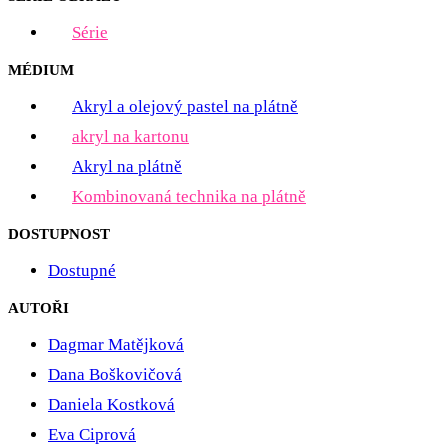
Série
MÉDIUM
Akryl a olejový pastel na plátně
akryl na kartonu
Akryl na plátně
Kombinovaná technika na plátně
DOSTUPNOST
Dostupné
AUTOŘI
Dagmar Matějková
Dana Boškovičová
Daniela Kostková
Eva Ciprová