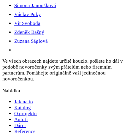
Simona Janoušková
Václav Puky
Vít Svoboda
Zdeněk Bašný
Zuzana Ságlová
Ve všech obrazech najdete určité kouzlo, pošlete ho dál v
podobě novoročenky svým přátelům nebo firemním
partnerům. Pomáhejte originálně vaší jedinečnou
novoročenkou.
Nabídka
Jak na to
Katalog
O projektu
Autoři
Dárci
Reference