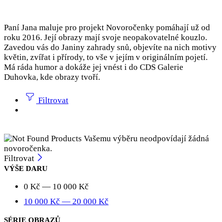
Paní Jana maluje pro projekt Novoročenky pomáhají už od
roku 2016. Její obrazy mají svoje neopakovatelné kouzlo.
Zavedou vás do Janiny zahrady snů, objevíte na nich motivy
květin, zvířat i přírody, to vše v jejím v originálním pojetí.
Má ráda humor a dokáže jej vnést i do CDS Galerie
Duhovka, kde obrazy tvoří.
Filtrovat
Vašemu výběru neodpovídají žádná
novoročenka.
Filtrovat
VÝŠE DARU
0
Kč
—
10 000
Kč
10 000
Kč
—
20 000
Kč
SÉRIE OBRAZŮ