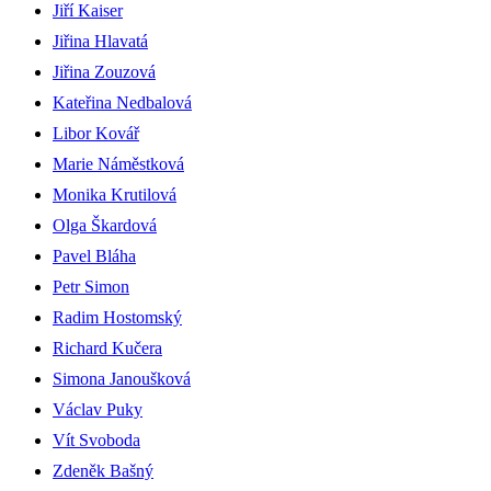
Jiří Kaiser
Jiřina Hlavatá
Jiřina Zouzová
Kateřina Nedbalová
Libor Kovář
Marie Náměstková
Monika Krutilová
Olga Škardová
Pavel Bláha
Petr Simon
Radim Hostomský
Richard Kučera
Simona Janoušková
Václav Puky
Vít Svoboda
Zdeněk Bašný