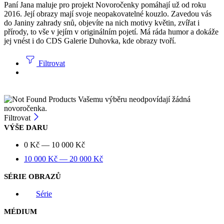
Paní Jana maluje pro projekt Novoročenky pomáhají už od roku
2016. Její obrazy mají svoje neopakovatelné kouzlo. Zavedou vás
do Janiny zahrady snů, objevíte na nich motivy květin, zvířat i
přírody, to vše v jejím v originálním pojetí. Má ráda humor a dokáže
jej vnést i do CDS Galerie Duhovka, kde obrazy tvoří.
Filtrovat
Vašemu výběru neodpovídají žádná
novoročenka.
Filtrovat
VÝŠE DARU
0
Kč
—
10 000
Kč
10 000
Kč
—
20 000
Kč
SÉRIE OBRAZŮ
Série
MÉDIUM