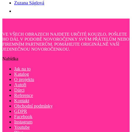
Zuzana Ságlová
VE VŠECH OBRAZECH NAJDETE URČITÉ KOUZLO, POŠLETE
HO DÁL V PODOBĚ NOVOROČENKY SVÝM PŘÁTELŮM NEBO
FIREMNÍM PARTNERŮM. POMÁHEJTE ORIGINÁLNĚ VAŠÍ
JEDINEČNOU NOVOROČENKOU.
Nabídka
Jak na to
Katalog
O projektu
Autoři
Dárci
Reference
Kontakt
Obchodní podmínky
GDPR
Facebook
Instagram
Youtube