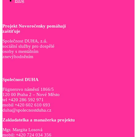
Blog
Projekt Novoročenky pomáhají
zaštiťuje
Společnost DUHA, z.ú.
sociální služby pro dospělé
osoby s mentálním
znevýhodněním
Společnost DUHA
Fügnerovo náměstí 1866/5
120 00 Praha 2 – Nové Město
tel +420 286 592 971
mobil +420 602 610 693
duha@spolecnostduha.cz
Zakladatelka a manažerka projektu
Mgr. Margita Losová
mobil: +420 724 034 356