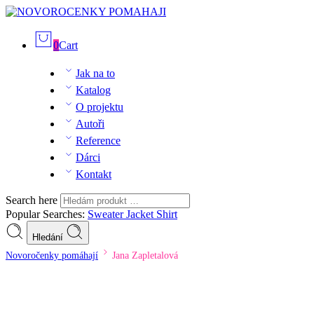
0
Cart
Jak na to
Katalog
O projektu
Autoři
Reference
Dárci
Kontakt
Search here
Popular Searches:
Sweater
Jacket
Shirt
Hledání
Novoročenky pomáhají
Jana Zapletalová