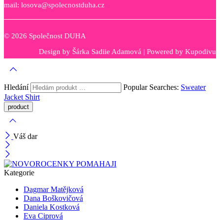
mail: losova@spolecnostduha.cz
© 2026 Společnost DUHA
Design by
Šárka Sadiie Adamová
| Powered by
Kupodivu
Hledání
Popular Searches:
Sweater
Jacket
Shirt
Váš dar
Kategorie
Dagmar Matějková
Dana Boškovičová
Daniela Kostková
Eva Ciprová