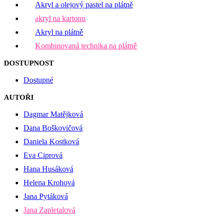
Akryl a olejový pastel na plátně
akryl na kartonu
Akryl na plátně
Kombinovaná technika na plátně
DOSTUPNOST
Dostupné
AUTOŘI
Dagmar Matějková
Dana Boškovičová
Daniela Kostková
Eva Ciprová
Hana Husáková
Helena Krohová
Jana Pytáková
Jana Zapletalová