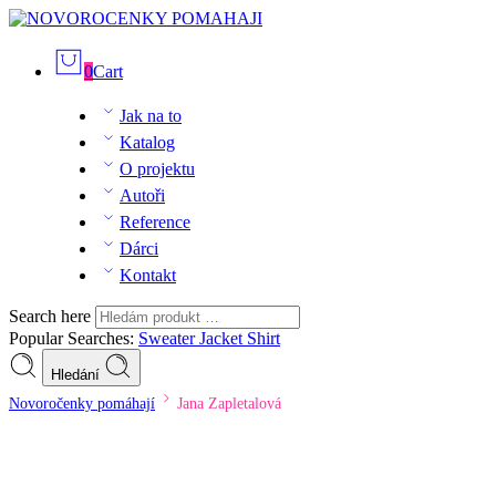
0
Cart
Jak na to
Katalog
O projektu
Autoři
Reference
Dárci
Kontakt
Search here
Popular Searches:
Sweater
Jacket
Shirt
Hledání
Novoročenky pomáhají
Jana Zapletalová