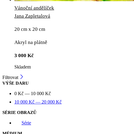
Vánoční andělíček
Jana Zapletalová
20 cm x 20 cm
Akryl na plátně
3 000
Kč
Skladem
Filtrovat
VÝŠE DARU
0
Kč
—
10 000
Kč
10 000
Kč
—
20 000
Kč
SÉRIE OBRAZŮ
Série
MÉDIUM