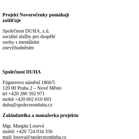
Projekt Novoročenky pomáhají
zaštiťuje
Společnost DUHA, z.ú.
sociální služby pro dospělé
osoby s mentálním
znevýhodněním
Společnost DUHA
Fügnerovo náměstí 1866/5
120 00 Praha 2 – Nové Město
tel +420 286 592 971
mobil +420 602 610 693
duha@spolecnostduha.cz
Zakladatelka a manažerka projektu
Mgr. Margita Losová
mobil: +420 724 034 356
mail: losova@spolecnostduha.cz