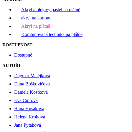
Akryl a olejový pastel na plátně
akryl na kartonu
Akryl na plátně
Kombinovaná technika na plátně
DOSTUPNOST
Dostupné
AUTOŘI
Dagmar Matějková
Dana Boškovičová
Daniela Kostková
Eva Ciprová
Hana Husáková
Helena Krohová
Jana Pytáková