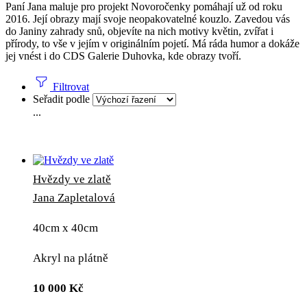
Paní Jana maluje pro projekt Novoročenky pomáhají už od roku
2016. Její obrazy mají svoje neopakovatelné kouzlo. Zavedou vás
do Janiny zahrady snů, objevíte na nich motivy květin, zvířat i
přírody, to vše v jejím v originálním pojetí. Má ráda humor a dokáže
jej vnést i do CDS Galerie Duhovka, kde obrazy tvoří.
Filtrovat
Seřadit podle
...
Hvězdy ve zlatě
Jana Zapletalová
40cm x 40cm
Akryl na plátně
10 000
Kč