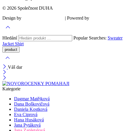
© 2026 Společnost DUHA
Design by
| Powered by
Šárka Sadiie Adamová
Kupodivu
Hledání
Popular Searches:
Sweater
Jacket
Shirt
Váš dar
Kategorie
Dagmar Matějková
Dana Boškovičová
Daniela Kostková
Eva Ciprová
Hana Husáková
Jana Pytáková
Jana Zapletalová