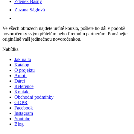
Zdeněk Bašný
Zuzana Ságlová
Ve všech obrazech najdete určité kouzlo, pošlete ho dál v podobě
novoročenky svým přátelům nebo firemním partnerům. Pomáhejte
originálně vaší jedinečnou novoročenkou.
Nabídka
Jak na to
Katalog
O projektu
Autoři
Dárci
Reference
Kontakt
Obchodní podmínky
GDPR
Facebook
Instagram
Youtube
Blog