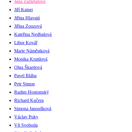
Jana Zapletalová
Jiří Kaiser
Jiřina Hlavatá
Jiřina Zouzová
Kateřina Nedbalová
Libor Kovář
Marie Náměstková
Monika Krutilová
Olga Škardová
Pavel Bláha
Petr Simon
Radim Hostomský
Richard Kučera
Simona Janoušková
Václav Puky
Vít Svoboda