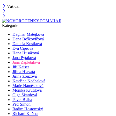
Váš dar
Kategorie
Dagmar Matějková
Dana Boškovičová
Daniela Kostková
Eva Ciprová
Hana Husáková
Jana Pytáková
Jana Zapletalová
Jiří Kaiser
Jiřina Hlavatá
Jiřina Zouzová
Kateřina Nedbalová
Marie Náměstková
Monika Krutilová
Olga Škardová
Pavel Bláha
Petr Simon
Radim Hostomský
Richard Kučera