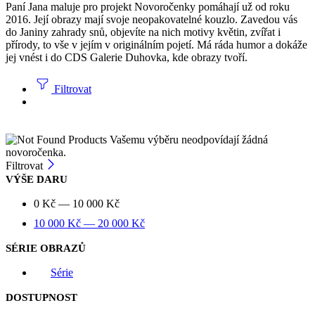
Paní Jana maluje pro projekt Novoročenky pomáhají už od roku
2016. Její obrazy mají svoje neopakovatelné kouzlo. Zavedou vás
do Janiny zahrady snů, objevíte na nich motivy květin, zvířat i
přírody, to vše v jejím v originálním pojetí. Má ráda humor a dokáže
jej vnést i do CDS Galerie Duhovka, kde obrazy tvoří.
Filtrovat
Vašemu výběru neodpovídají žádná
novoročenka.
Filtrovat
VÝŠE DARU
0
Kč
—
10 000
Kč
10 000
Kč
—
20 000
Kč
SÉRIE OBRAZŮ
Série
DOSTUPNOST