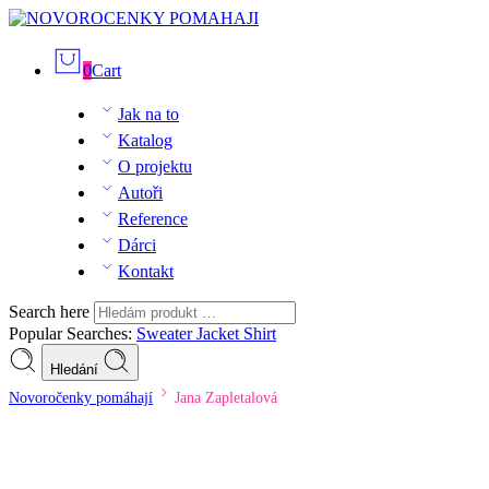
0
Cart
Jak na to
Katalog
O projektu
Autoři
Reference
Dárci
Kontakt
Search here
Popular Searches:
Sweater
Jacket
Shirt
Hledání
Novoročenky pomáhají
Jana Zapletalová