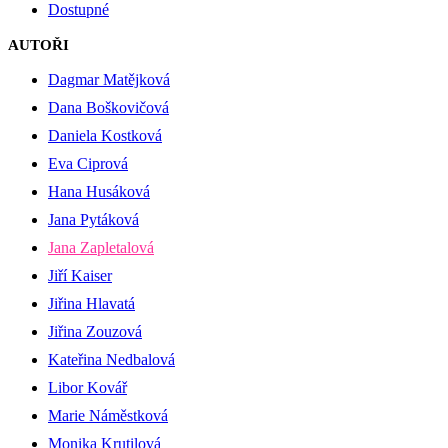
Dostupné
AUTOŘI
Dagmar Matějková
Dana Boškovičová
Daniela Kostková
Eva Ciprová
Hana Husáková
Jana Pytáková
Jana Zapletalová
Jiří Kaiser
Jiřina Hlavatá
Jiřina Zouzová
Kateřina Nedbalová
Libor Kovář
Marie Náměstková
Monika Krutilová