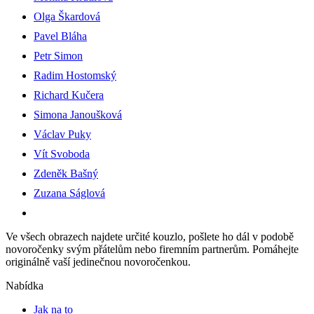
Olga Škardová
Pavel Bláha
Petr Simon
Radim Hostomský
Richard Kučera
Simona Janoušková
Václav Puky
Vít Svoboda
Zdeněk Bašný
Zuzana Ságlová
Ve všech obrazech najdete určité kouzlo, pošlete ho dál v podobě
novoročenky svým přátelům nebo firemním partnerům. Pomáhejte
originálně vaší jedinečnou novoročenkou.
Nabídka
Jak na to