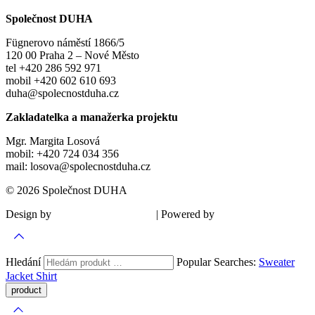
Společnost DUHA
Fügnerovo náměstí 1866/5
120 00 Praha 2 – Nové Město
tel +420 286 592 971
mobil +420 602 610 693
duha@spolecnostduha.cz
Zakladatelka a manažerka projektu
Mgr. Margita Losová
mobil: +420 724 034 356
mail: losova@spolecnostduha.cz
© 2026 Společnost DUHA
Design by
| Powered by
Šárka Sadiie Adamová
Kupodivu
Hledání
Popular Searches:
Sweater
Jacket
Shirt