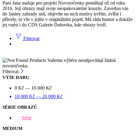
Paní Jana maluje pro projekt Novoročenky pomáhají už od roku
2016. Její obrazy mají svoje neopakovatelné kouzlo. Zavedou vás
do Janiny zahrady snů, objevíte na nich motivy květin, zvířat i
přírody, to vše v jejím v originálním pojetí. Má ráda humor a dokáže
jej vnést i do CDS Galerie Duhovka, kde obrazy tvoří.
Filtrovat
Vašemu výběru neodpovídají žádná
novoročenka.
Filtrovat
VÝŠE DARU
0
Kč
—
10 000
Kč
10 000
Kč
—
20 000
Kč
SÉRIE OBRAZŮ
Série
MÉDIUM