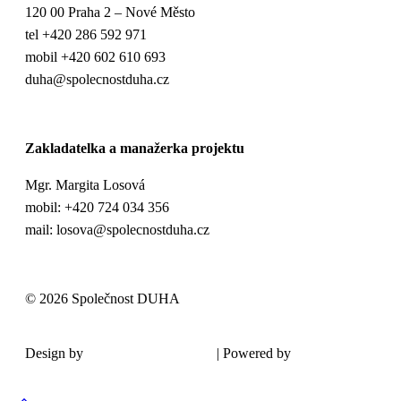
120 00 Praha 2 – Nové Město
tel +420 286 592 971
mobil +420 602 610 693
duha@spolecnostduha.cz
Zakladatelka a manažerka projektu
Mgr. Margita Losová
mobil: +420 724 034 356
mail: losova@spolecnostduha.cz
© 2026 Společnost DUHA
Design by
| Powered by
Šárka Sadiie Adamová
Kupodivu