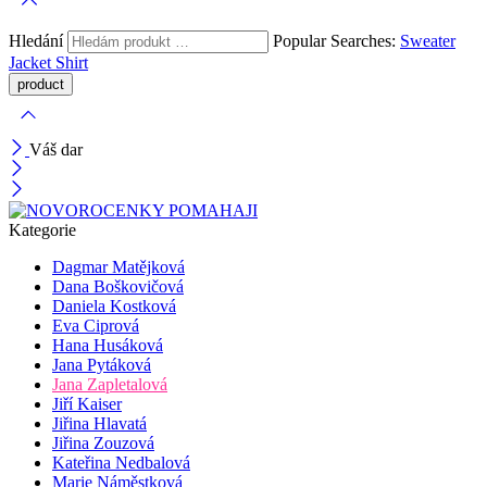
Hledání
Popular Searches:
Sweater
Jacket
Shirt
Váš dar
Kategorie
Dagmar Matějková
Dana Boškovičová
Daniela Kostková
Eva Ciprová
Hana Husáková
Jana Pytáková
Jana Zapletalová
Jiří Kaiser
Jiřina Hlavatá
Jiřina Zouzová
Kateřina Nedbalová
Marie Náměstková