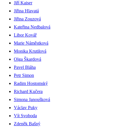
Jiří Kaiser
Jiřina Hlavatá
Jiřina Zouzová
Kateřina Nedbalová
Libor Kovář
Marie Náměstková
Monika Krutilová
Olga Škardová
Pavel Bláha
Petr Simon
Radim Hostomský
Richard Kučera
Simona Janoušková
Václav Puky
Vít Svoboda
Zdeněk Bašný