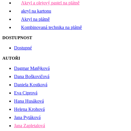
Akryl a olejový pastel na plátně
akryl na kartonu
Akryl na plátně
Kombinovaná technika na plátně
DOSTUPNOST
Dostupné
AUTOŘI
Dagmar Matějková
Dana Boškovičová
Daniela Kostková
Eva Ciprová
Hana Husáková
Helena Krohová
Jana Pytáková
Jana Zapletalová