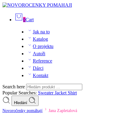
0
Cart
Jak na to
Katalog
O projektu
Autoři
Reference
Dárci
Kontakt
Search here
Popular Searches:
Sweater
Jacket
Shirt
Hledání
Novoročenky pomáhají
Jana Zapletalová