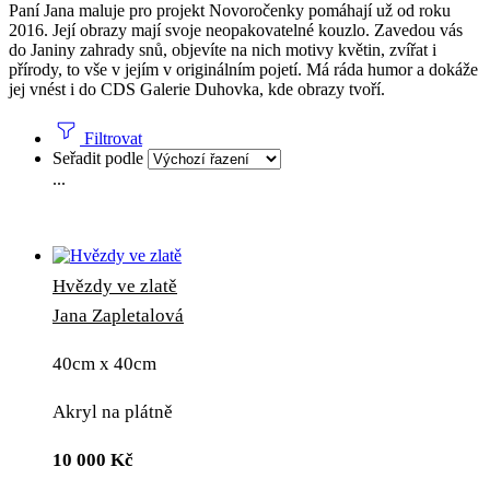
Paní Jana maluje pro projekt Novoročenky pomáhají už od roku
2016. Její obrazy mají svoje neopakovatelné kouzlo. Zavedou vás
do Janiny zahrady snů, objevíte na nich motivy květin, zvířat i
přírody, to vše v jejím v originálním pojetí. Má ráda humor a dokáže
jej vnést i do CDS Galerie Duhovka, kde obrazy tvoří.
Filtrovat
Seřadit podle
...
Hvězdy ve zlatě
Jana Zapletalová
40cm x 40cm
Akryl na plátně
10 000
Kč