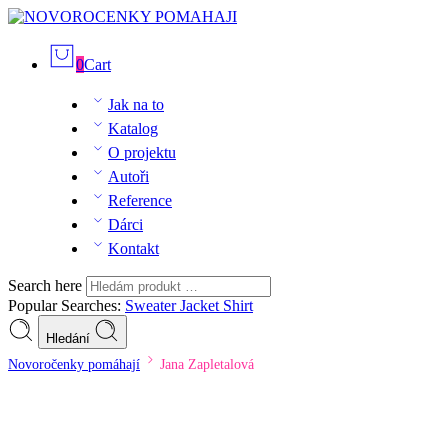
0
Cart
Jak na to
Katalog
O projektu
Autoři
Reference
Dárci
Kontakt
Search here
Popular Searches:
Sweater
Jacket
Shirt
Hledání
Novoročenky pomáhají
Jana Zapletalová