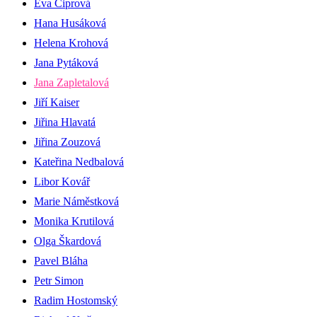
Eva Ciprová
Hana Husáková
Helena Krohová
Jana Pytáková
Jana Zapletalová
Jiří Kaiser
Jiřina Hlavatá
Jiřina Zouzová
Kateřina Nedbalová
Libor Kovář
Marie Náměstková
Monika Krutilová
Olga Škardová
Pavel Bláha
Petr Simon
Radim Hostomský