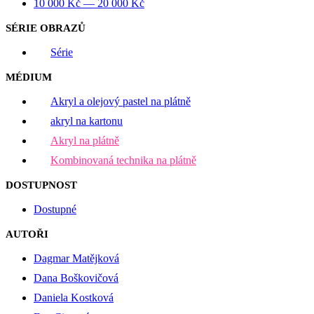
10 000
Kč
—
20 000
Kč
SÉRIE OBRAZŮ
Série
MÉDIUM
Akryl a olejový pastel na plátně
akryl na kartonu
Akryl na plátně
Kombinovaná technika na plátně
DOSTUPNOST
Dostupné
AUTOŘI
Dagmar Matějková
Dana Boškovičová
Daniela Kostková