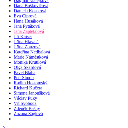
Dagmar Matějková
Dana Boškovičová
Daniela Kostková
Eva Ciprová
Hana Husáková
Jana Pytáková
Jana Zapletalová
Jiří Kaiser
Jiřina Hlavatá
Jiřina Zouzová
Kateřina Nedbalová
Marie Náměstková
Monika Krutilová
Olga Škardová
Pavel Bláha
Petr Simon
Radim Hostomský
Richard Kučera
Simona Janoušková
Václav Puky
Vít Svoboda
Zdeněk Bašný
Zuzana Ságlová