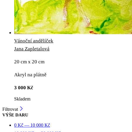
Vánoční andělíček
Jana Zapletalová
20 cm x 20 cm
Akryl na plátně
3 000
Kč
Skladem
Filtrovat
VÝŠE DARU
0
Kč
—
10 000
Kč