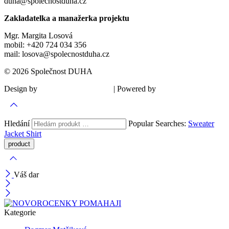
duha@spolecnostduha.cz
Zakladatelka a manažerka projektu
Mgr. Margita Losová
mobil: +420 724 034 356
mail: losova@spolecnostduha.cz
© 2026 Společnost DUHA
Design by
| Powered by
Šárka Sadiie Adamová
Kupodivu
Hledání
Popular Searches:
Sweater
Jacket
Shirt
Váš dar
Kategorie