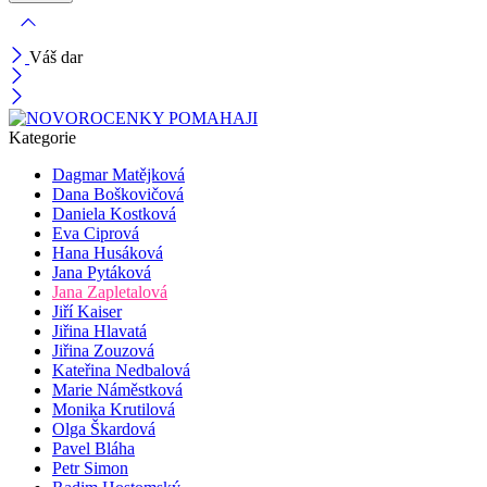
Váš dar
Kategorie
Dagmar Matějková
Dana Boškovičová
Daniela Kostková
Eva Ciprová
Hana Husáková
Jana Pytáková
Jana Zapletalová
Jiří Kaiser
Jiřina Hlavatá
Jiřina Zouzová
Kateřina Nedbalová
Marie Náměstková
Monika Krutilová
Olga Škardová
Pavel Bláha
Petr Simon