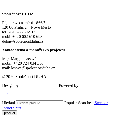
Společnost DUHA
Fügnerovo náměstí 1866/5
120 00 Praha 2 – Nové Město
tel +420 286 592 971
mobil +420 602 610 693
duha@spolecnostduha.cz
Zakladatelka a manažerka projektu
Mgr. Margita Losová
mobil: +420 724 034 356
mail: losova@spolecnostduha.cz
© 2026 Společnost DUHA
Design by
| Powered by
Šárka Sadiie Adamová
Kupodivu
Hledání
Popular Searches:
Sweater
Jacket
Shirt