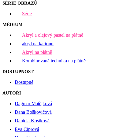
SÉRIE OBRAZŮ
Série
MÉDIUM
Akryl a olejový pastel na plátně
akryl na kartonu
Akryl na plátně
Kombinovaná technika na plátně
DOSTUPNOST
Dostupné
AUTOŘI
Dagmar Matějková
Dana Boškovičová
Daniela Kostková
Eva Ciprová