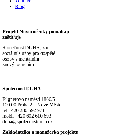
Youtube
Blog
Projekt Novoročenky pomáhají
zaštiťuje
Společnost DUHA, z.ú.
sociální služby pro dospělé
osoby s mentálním
znevýhodněním
Společnost DUHA
Fügnerovo náměstí 1866/5
120 00 Praha 2 – Nové Město
tel +420 286 592 971
mobil +420 602 610 693
duha@spolecnostduha.cz
Zakladatelka a manažerka projektu