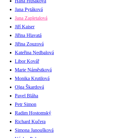
Hana Husáková
Jana Pytáková
Jana Zapletalová
Jiří Kaiser
Jiřina Hlavatá
Jiřina Zouzová
Kateřina Nedbalová
Libor Kovář
Marie Náměstková
Monika Krutilová
Olga Škardová
Pavel Bláha
Petr Simon
Radim Hostomský
Richard Kučera
Simona Janoušková