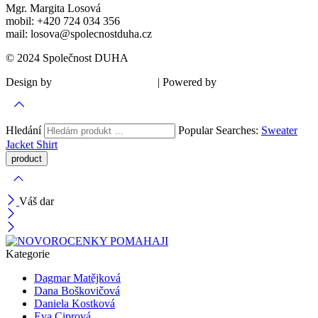
Mgr. Margita Losová
mobil: +420 724 034 356
mail: losova@spolecnostduha.cz
© 2024 Společnost DUHA
Design by
| Powered by
Šárka Sadiie Adamová
Kupodivu
Hledání
Popular Searches:
Sweater
Jacket
Shirt
Váš dar
Kategorie
Dagmar Matějková
Dana Boškovičová
Daniela Kostková
Eva Ciprová