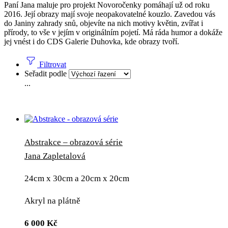
Paní Jana maluje pro projekt Novoročenky pomáhají už od roku
2016. Její obrazy mají svoje neopakovatelné kouzlo. Zavedou vás
do Janiny zahrady snů, objevíte na nich motivy květin, zvířat i
přírody, to vše v jejím v originálním pojetí. Má ráda humor a dokáže
jej vnést i do CDS Galerie Duhovka, kde obrazy tvoří.
Filtrovat
Seřadit podle
...
Abstrakce – obrazová série
Jana Zapletalová
24cm x 30cm a 20cm x 20cm
Akryl na plátně
6 000
Kč