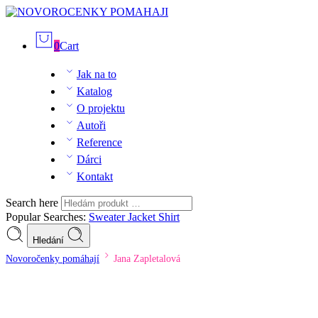
0
Cart
Jak na to
Katalog
O projektu
Autoři
Reference
Dárci
Kontakt
Search here
Popular Searches:
Sweater
Jacket
Shirt
Hledání
Novoročenky pomáhají
Jana Zapletalová